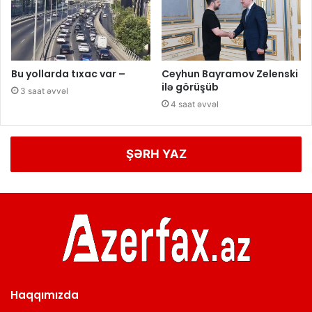
Bu yollarda tıxac var –
Ceyhun Bayramov Zelenski
ilə görüşüb
3 saat əvvəl
4 saat əvvəl
ŞƏRH YAZ
Haqqımızda