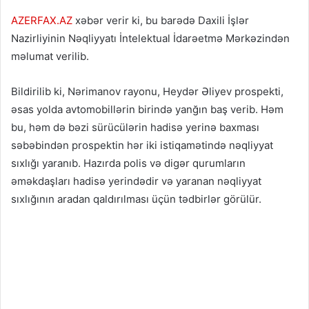
AZERFAX.AZ
xəbər verir ki, bu barədə Daxili İşlər
Nazirliyinin Nəqliyyatı İntelektual İdarəetmə Mərkəzindən
məlumat verilib.
Bildirilib ki, Nərimanov rayonu, Heydər Əliyev prospekti,
əsas yolda avtomobillərin birində yanğın baş verib. Həm
bu, həm də bəzi sürücülərin hadisə yerinə baxması
səbəbindən prospektin hər iki istiqamətində nəqliyyat
sıxlığı yaranıb. Hazırda polis və digər qurumların
əməkdaşları hadisə yerindədir və yaranan nəqliyyat
sıxlığının aradan qaldırılması üçün tədbirlər görülür.