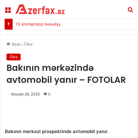
Menu
A
13 stomatoloq məsuliyyətə cəlb edildi
Əsas
/
Ölkə
Ölkə
Bakının mərkəzində
avtomobil yanır – FOTOLAR
Noyabr 26, 2025
0
Bakının mərkəzi prospektində avtomobil yanır.