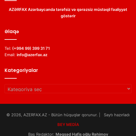
AZƏRFAX Azərbaycanda tərəfsiz və qərəzsiz müstəqil fəaliyyət
göstərir
Əlaqə
Tel:
(+994 99) 399 31 71
Email:
info@azerfax.az
Kategoriyalar
Kategoriyalar
© 2026, AZERFAX.AZ - Bütün hüquqlar qorunur. | Saytı hazırladı
BEY MEDİA
Baş Redaktor:
Məqsəd Hafis oğlu Rəhimov