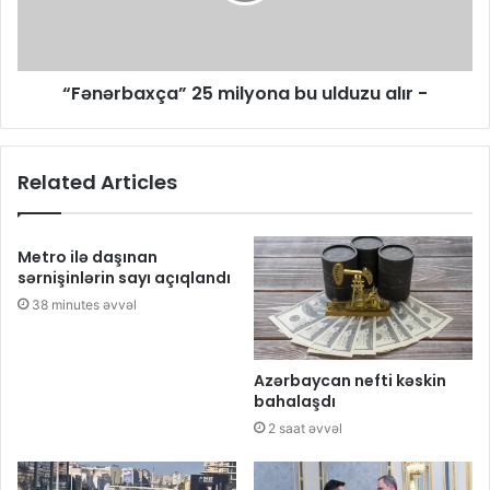
“Fənərbaxça” 25 milyona bu ulduzu alır -
Related Articles
Metro ilə daşınan
sərnişinlərin sayı açıqlandı
38 minutes əvvəl
Azərbaycan nefti kəskin
bahalaşdı
2 saat əvvəl