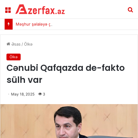
Menu
A
Məşhur şəlaləyə gedən yola buna görə şlaqbaum qoyulub
Əsas
/
Ölkə
Ölkə
Cənubi Qafqazda de-fakto
sülh var
May 18, 2025
3