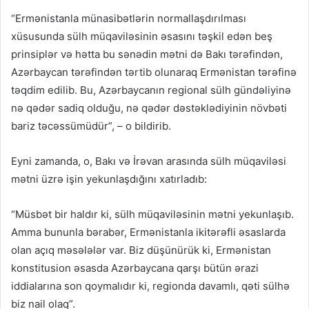
“Ermənistanla münasibətlərin normallaşdırılması
xüsusunda sülh müqaviləsinin əsasını təşkil edən beş
prinsiplər və hətta bu sənədin mətni də Bakı tərəfindən,
Azərbaycan tərəfindən tərtib olunaraq Ermənistan tərəfinə
təqdim edilib. Bu, Azərbaycanın regional sülh gündəliyinə
nə qədər sadiq olduğu, nə qədər dəstəklədiyinin növbəti
bariz təcəssümüdür”, – o bildirib.
Eyni zamanda, o, Bakı və İrəvan arasında sülh müqaviləsi
mətni üzrə işin yekunlaşdığını xatırladıb:
“Müsbət bir haldır ki, sülh müqaviləsinin mətni yekunlaşıb.
Amma bununla bərabər, Ermənistanla ikitərəfli əsaslarda
olan açıq məsələlər var. Biz düşünürük ki, Ermənistan
konstitusion əsasda Azərbaycana qarşı bütün ərazi
iddialarına son qoymalıdır ki, regionda davamlı, qəti sülhə
biz nail olaq”.