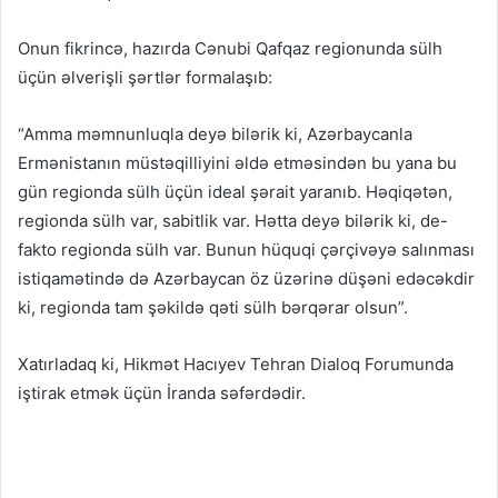
Onun fikrincə, hazırda Cənubi Qafqaz regionunda sülh
üçün əlverişli şərtlər formalaşıb:
“Amma məmnunluqla deyə bilərik ki, Azərbaycanla
Ermənistanın müstəqilliyini əldə etməsindən bu yana bu
gün regionda sülh üçün ideal şərait yaranıb. Həqiqətən,
regionda sülh var, sabitlik var. Hətta deyə bilərik ki, de-
fakto regionda sülh var. Bunun hüquqi çərçivəyə salınması
istiqamətində də Azərbaycan öz üzərinə düşəni edəcəkdir
ki, regionda tam şəkildə qəti sülh bərqərar olsun”.
Xatırladaq ki, Hikmət Hacıyev Tehran Dialoq Forumunda
iştirak etmək üçün İranda səfərdədir.