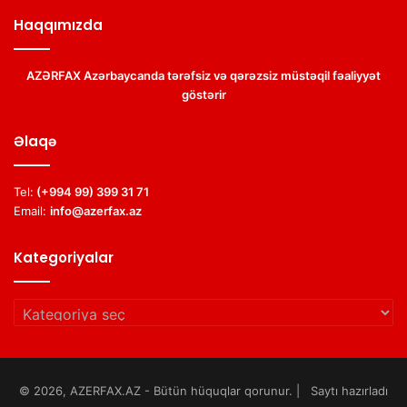
Haqqımızda
AZƏRFAX Azərbaycanda tərəfsiz və qərəzsiz müstəqil fəaliyyət
göstərir
Əlaqə
Tel:
(+994 99) 399 31 71
Email:
info@azerfax.az
Kategoriyalar
Kategoriyalar
© 2026, AZERFAX.AZ - Bütün hüquqlar qorunur. | Saytı hazırladı