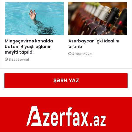
Mingəçevirdə kanalda
Azərbaycan içki idxalını
batan 14 yaşlı oğlanın
artırıb
meyiti tapıldı
4 saat əvvəl
3 saat əvvəl
ŞƏRH YAZ