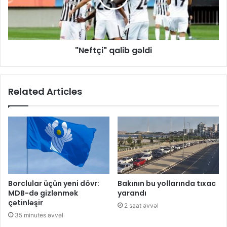
"Neftçi" qalib gəldi
Related Articles
Borclular üçün yeni dövr:
Bakının bu yollarında tıxac
MDB-də gizlənmək
yarandı
çətinləşir
2 saat əvvəl
35 minutes əvvəl