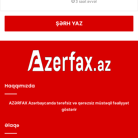
3 saat əvvəl
ŞƏRH YAZ
Haqqımızda
AZƏRFAX Azərbaycanda tərəfsiz və qərəzsiz müstəqil fəaliyyət
göstərir
Əlaqə