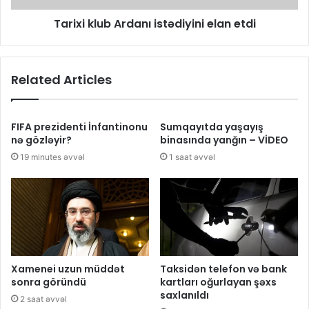
Tarixi klub Ardanı istədiyini elan etdi
Related Articles
FIFA prezidenti İnfantinonu
Sumqayıtda yaşayış
nə gözləyir?
binasında yanğın – VİDEO
19 minutes əvvəl
1 saat əvvəl
Xamenei uzun müddət
Taksidən telefon və bank
sonra göründü
kartları oğurlayan şəxs
saxlanıldı
2 saat əvvəl