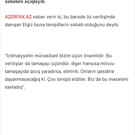
səbəbini açıqlayıb.
AZERFAX.AZ
xəbər verir ki, bu barədə öz verilişində
danışan Elgiz buna tənqidlərin səbəb olduğunu deyib:
“İctimaiyyətin münasibəti bizim üçün önəmlidir. Bu
verilişlər də tamaşaçı üçündür. Əgər hansısa mövzu
tamaşaçıda qıcıq yaradırsa, etmirik. Onların qəsdinə
dayanmayacağıq ki. Çox tənqid etdilər. Biz də bu məsələni
saxladıq”.