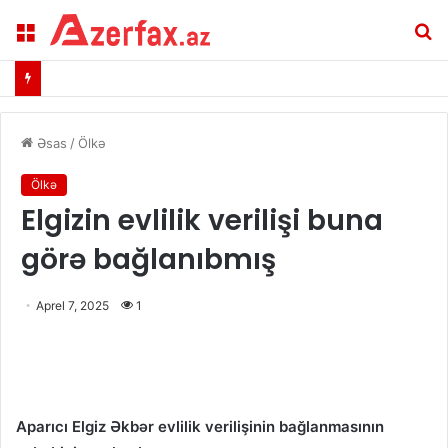
Menu
A
Əsas
/
Ölkə
Ölkə
Elgizin evlilik verilişi buna
görə bağlanıbmış
Aprel 7, 2025
1
Aparıcı Elgiz Əkbər evlilik verilişinin bağlanmasının