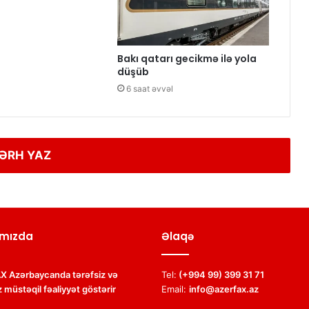
Bakı qatarı gecikmə ilə yola
düşüb
6 saat əvvəl
ƏRH YAZ
mızda
Əlaqə
 Azərbaycanda tərəfsiz və
Tel:
(+994 99) 399 31 71
 müstəqil fəaliyyət göstərir
Email:
info@azerfax.az