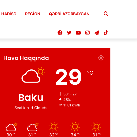
Axtar
HADISƏ
REGION
QƏRBİ AZƏRBAYCAN
Facebook
Twitter
YouTube
Instagram
Telegram
TikTok
Hava Haqqında
29
℃
Baku
30º - 27º
48%
11.81 km/h
Scattered Clouds
30
31
32
34
31
℃
℃
℃
℃
℃