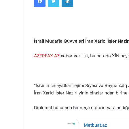
İsrail Müdafiə Qüvvələri İran Xarici İşlər Nazir
AZERFAX.AZ
xəbər verir ki, bu barədə XİN baş
“İsrailin cinayətkar rejimi Siyasi və Beynəlxal
İran Xarici İşlər Nazirliyinin binalarından biri
Diplomat hücumda bir neçə nəfərin yaralandığı