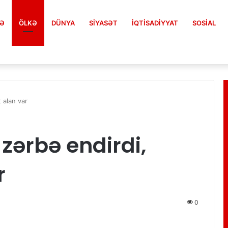
FƏ
ÖLKƏ
DÜNYA
SIYASƏT
İQTISADIYYAT
SOSIAL
t alan var
 zərbə endirdi,
r
0