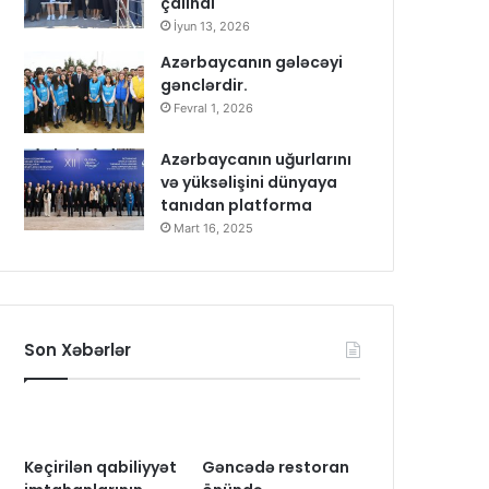
çalındı
İyun 13, 2026
Azərbaycanın gələcəyi
gənclərdir.
Fevral 1, 2026
Azərbaycanın uğurlarını
və yüksəlişini dünyaya
tanıdan platforma
Mart 16, 2025
Son Xəbərlər
Keçirilən qabiliyyət
Gəncədə restoran