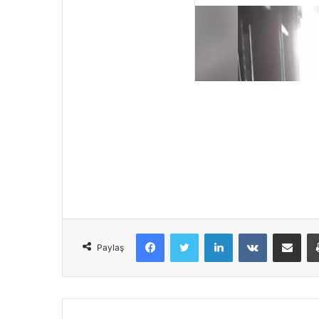
Facebook
Twitter
LinkedIn
VKontakte
Share via Email
Paylaş