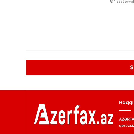
1 saat əvvəl
Ş
Haqqı
AZƏRFAX
qərəzsiz