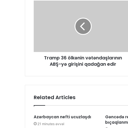
Tramp 36 ölkənin vətəndaşlarının
ABŞ-yə girişini qadağan edir
Related Articles
Azərbaycan nefti ucuzlaşdı
Gəncədə r
bıçaqlanma
21 minutes əvvəl