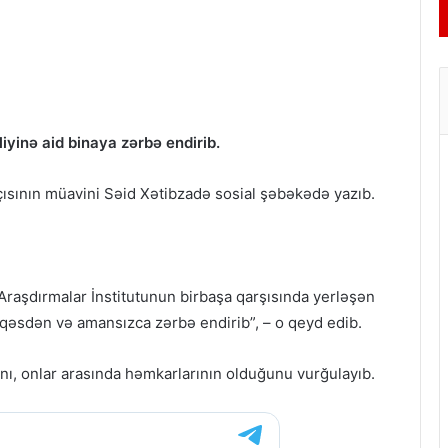
liyinə aid binaya zərbə endirib.
çısının müavini Səid Xətibzadə
sosial şəbəkədə
yazıb.
q Araşdırmalar İnstitutunun birbaşa qarşısında yerləşən
nə qəsdən və amansızca zərbə endirib”, – o qeyd edib.
nı, onlar arasında həmkarlarının olduğunu vurğulayıb.