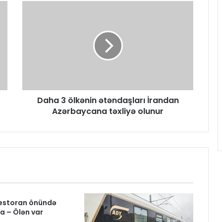
Daha 3 ölkənin ətəndaşları İrandan
Azərbaycana təxliyə olunur
estoran önündə
 – Ölən var