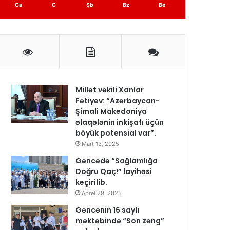
Ca
C
Şb
Bz
Be
Millət vəkili Xanlar
Fətiyev: “Azərbaycan-
Şimali Makedoniya
əlaqələnin inkişafı üçün
böyük potensial var”.
Mart 13, 2025
Gəncədə “Sağlamlığa
Doğru Qaç!” layihəsi
keçirilib.
Aprel 29, 2025
Gəncənin 16 saylı
məktəbində “Son zəng”