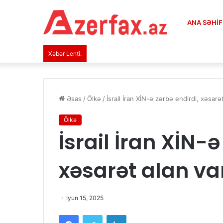
ANA SƏHI
Xəbər Lenti:
Əsas
/
Ölkə
/
İsrail İran XİN-ə zərbə endirdi, xəsarə
Ölkə
İsrail İran XİN-ə
xəsarət alan va
İyun 15, 2025
Facebook
Twitter
LinkedIn