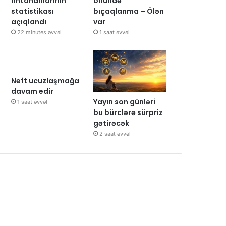
imtahanlarının
önündə
statistikası
bıçaqlanma – Ölən
açıqlandı
var
22 minutes əvvəl
1 saat əvvəl
Neft ucuzlaşmağa
davam edir
Yayın son günləri
1 saat əvvəl
bu bürclərə sürpriz
gətirəcək
2 saat əvvəl