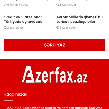
9 minutes əvvəl
1 saat əvvəl
“Real” və “Barselona”
Avtomobillərin qiyməti bu
Türkiyədə oynayacaq
tarixdə ucuzlaşa bilər
2 saat əvvəl
3 saat əvvəl
ŞƏRH YAZ
Haqqımızda
AZƏRFAX Azərbaycanda tərəfsiz və qərəzsiz müstəqil fəaliyyət