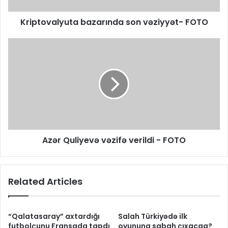
Kriptovalyuta bazarında son vəziyyət- FOTO
Azər Quliyevə vəzifə verildi - FOTO
Related Articles
“Qalatasaray” axtardığı
Salah Türkiyədə ilk
futbolçunu Fransada tapdı
oyununa sabah çıxacaq?