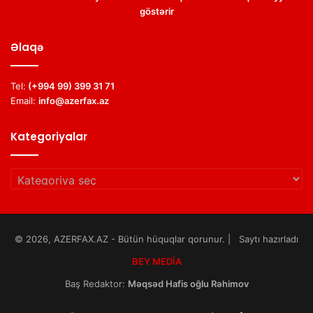
göstərir
Əlaqə
Tel:
(+994 99) 399 31 71
Email:
info@azerfax.az
Kategoriyalar
Kategoriyalar
© 2026, AZERFAX.AZ - Bütün hüquqlar qorunur. | Saytı hazırladı
BEY MEDİA
Baş Redaktor:
Məqsəd Hafis oğlu Rəhimov