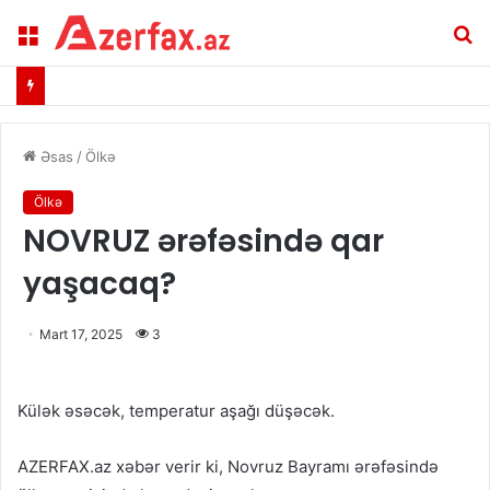
Menu
A
Əsas
/
Ölkə
Ölkə
NOVRUZ ərəfəsində qar
yaşacaq?
Mart 17, 2025
3
Külək əsəcək, temperatur aşağı düşəcək.
AZERFAX.az xəbər verir ki, Novruz Bayramı ərəfəsində