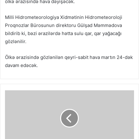
ölkə ərazisində hava dəyişəcək.
Milli Hidrometeorologiya Xidmətinin Hidrometeoroloji
Proqnozlar Bürosunun direktoru Gülşad Məmmədova
bildirib ki, bəzi ərazilərdə hətta sulu qar, qar yağacağı
gözlənilir.
Ölkə ərazisində gözlənilən qeyri-sabit hava martın 24-dək
davam edəcək.