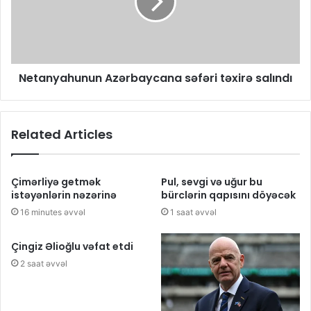
Netanyahunun Azərbaycana səfəri təxirə salındı
Related Articles
Çimərliyə getmək
Pul, sevgi və uğur bu
istəyənlərin nəzərinə
bürclərin qapısını döyəcək
16 minutes əvvəl
1 saat əvvəl
Çingiz Əlioğlu vəfat etdi
2 saat əvvəl