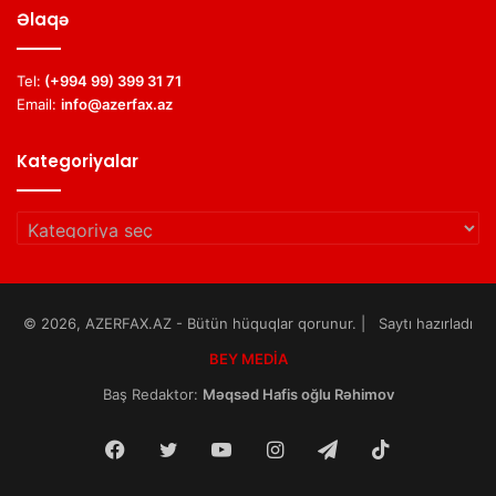
Əlaqə
Tel:
(+994 99) 399 31 71
Email:
info@azerfax.az
Kategoriyalar
Kategoriyalar
© 2026, AZERFAX.AZ - Bütün hüquqlar qorunur. | Saytı hazırladı
BEY MEDİA
Baş Redaktor:
Məqsəd Hafis oğlu Rəhimov
Facebook
Twitter
YouTube
Instagram
Telegram
TikTok