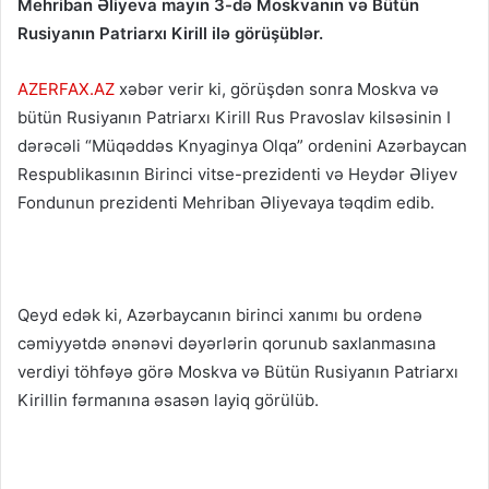
Mehriban Əliyeva mayın 3-də Moskvanın və Bütün
Rusiyanın Patriarxı Kirill ilə görüşüblər.
AZERFAX.AZ
xəbər verir ki, görüşdən sonra Moskva və
bütün Rusiyanın Patriarxı Kirill Rus Pravoslav kilsəsinin I
dərəcəli “Müqəddəs Knyaginya Olqa” ordenini Azərbaycan
Respublikasının Birinci vitse-prezidenti və Heydər Əliyev
Fondunun prezidenti Mehriban Əliyevaya təqdim edib.
Qeyd edək ki, Azərbaycanın birinci xanımı bu ordenə
cəmiyyətdə ənənəvi dəyərlərin qorunub saxlanmasına
verdiyi töhfəyə görə Moskva və Bütün Rusiyanın Patriarxı
Kirillin fərmanına əsasən layiq görülüb.