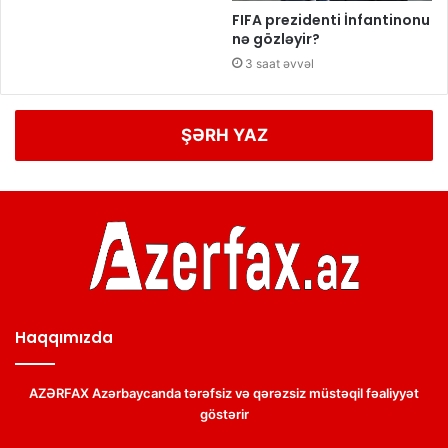
FIFA prezidenti İnfantinonu
nə gözləyir?
3 saat əvvəl
ŞƏRH YAZ
Haqqımızda
AZƏRFAX Azərbaycanda tərəfsiz və qərəzsiz müstəqil fəaliyyət
göstərir