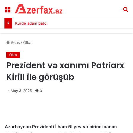
Menu
A
Kürdə adam batdı
Əsas
/
Ölkə
Ölkə
Prezident və xanımı Patriarx
Kirill ilə görüşüb
May 3, 2025
0
Azərbaycan Prezidenti İlham Əliyev və birinci xanım