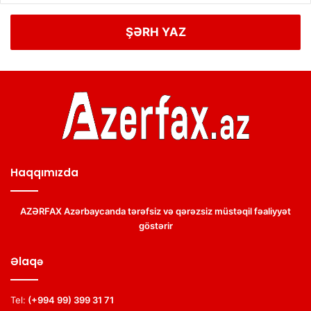
ŞƏRH YAZ
Haqqımızda
AZƏRFAX Azərbaycanda tərəfsiz və qərəzsiz müstəqil fəaliyyət
göstərir
Əlaqə
Tel:
(+994 99) 399 31 71