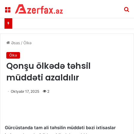
Menu
A
Əsas
/
Ölkə
Ölkə
Qonşu ölkədə təhsil
müddəti azaldılır
Oktyabr 17, 2025
2
Gürcüstanda tam ali təhsilin müddəti bəzi ixtisaslar