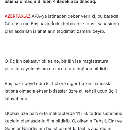
istisna olmaqla 6 ildən 4 ilədək azaldılacaq.
AZERFAX.AZ
APA-ya istinadən xəbər verir ki, bu barədə
Gürcüstanın Baş naziri İrakli Kobaxidze təhsil sahəsində
planlaşdırılan islahatların təqdimatı zamanı deyib.
O, üç ilin bakalavr pilləsinə, bir ilin isə magistratura
pilləsinə ayrılmasının nəzərdə tutulduğunu bildirib.
Baş nazir qeyd edib ki, tibb və digər bu kimi ixtisaslar
istisna olmaqla əksər ixtisaslar üzrə ali təhsil üçün üç il
kifayət edir.
İ.Kobaxidze bəzi orta məktəblərdə 11 illik tədris sisteminə
keçidin planlaşdırıldığını bildirib. O, ölkənin Təhsil, Elm və
Gənclər Nazirliyinin bu istiqamətdə fəal iş apardığını