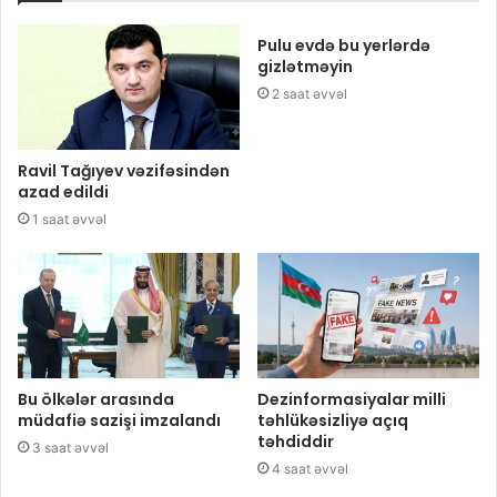
Pulu evdə bu yerlərdə
gizlətməyin
2 saat əvvəl
Ravil Tağıyev vəzifəsindən
azad edildi
1 saat əvvəl
Bu ölkələr arasında
Dezinformasiyalar milli
müdafiə sazişi imzalandı
təhlükəsizliyə açıq
təhdiddir
3 saat əvvəl
4 saat əvvəl