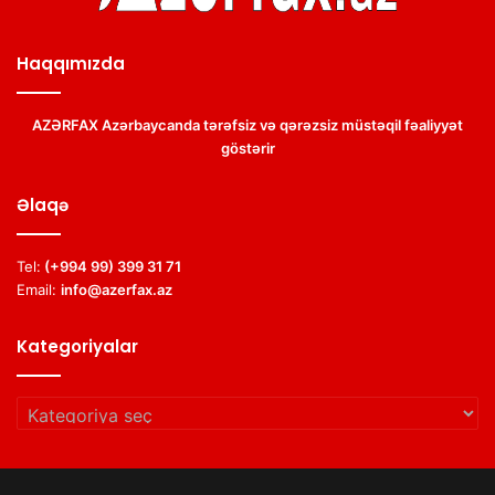
Haqqımızda
AZƏRFAX Azərbaycanda tərəfsiz və qərəzsiz müstəqil fəaliyyət
göstərir
Əlaqə
Tel:
(+994 99) 399 31 71
Email:
info@azerfax.az
Kategoriyalar
Kategoriyalar