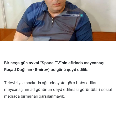
Bir neçə gün əvvəl “Space TV”nin efirində meyxanaçı
Rəşad Dağlının (Əmirov) ad günü qeyd edilib.
Televiziya kanalında ağır cinayətə görə həbs edilən
meyxanaçının ad gününün qeyd edilməsi görüntüləri sosial
mediada birmənalı qarşılanmayıb.