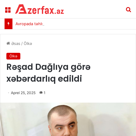
Menu
A
Avropada təhlükəli virus yayılır – 6 nəfər öldü
Əsas
/
Ölkə
Ölkə
Rəşad Dağlıya görə
xəbərdarlıq edildi
Aprel 25, 2025
1