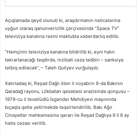
Açıqlamada qeyd olunub ki, araşdırmanın nəticələrinə
uyğun olaraq qanunvericilik çərçivəsində “Space TV”
televiziya kanalına rəsmi məktubla xəbərdarlıq edilib.
“Həmçinin televiziya kanalına bildirilib ki, eyni halın
təkrarlanacağı təqdirdə, inzibati cəza tədbiri – sanksiya
tətbiq ediləcək”, – Taleh Quliyev vurğulayıb.
Xatırladaq ki, Rəşad Dağlı ötən il noyabrın 9-da Bakının
Qaradağ rayonu, Lökbatan qəsəbəsi ərazisində qonşusu –
1979-cu il təvəllüdlü İsgəndər Mehdiyevi maşınında
bıçaqla qətlə yetirməkdə təqsirləndirilib. Bakı Ağır
Cinayətlər məhkəməsinə qərarı ilə Rəşad Dağlıya 9 il 6 ay
həbs cəzası verilib.