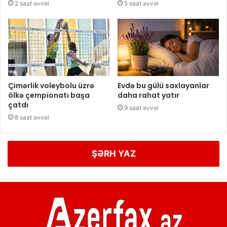
2 saat əvvəl
5 saat əvvəl
Çimərlik voleybolu üzrə
Evdə bu gülü saxlayanlar
ölkə çempionatı başa
daha rahat yatır
çatdı
9 saat əvvəl
8 saat əvvəl
ŞƏRH YAZ