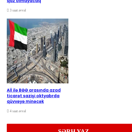
qaz olmayacaq
3 saat əvvəl
Aİİ ilə BƏƏ arasında azad
ticarət sazişi oktyabrda
qüvvəyə minəcək
4 saat əvvəl
ŞƏRH YAZ