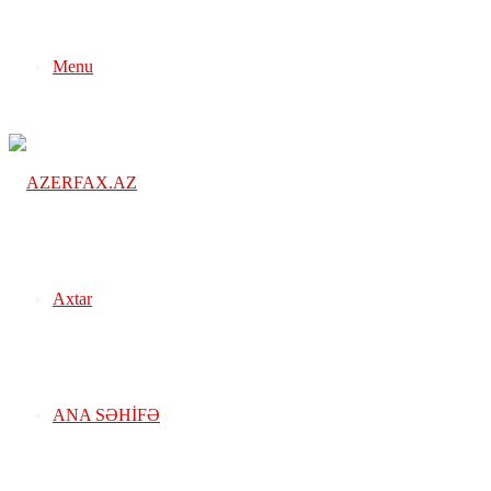
Menu
Axtar
ANA SƏHIFƏ