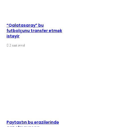
“Qalatasaray” bu
futbolçunu transfer etmək
istəyir
2 saat əvvəl
Paytaxtın bu ərazilərində