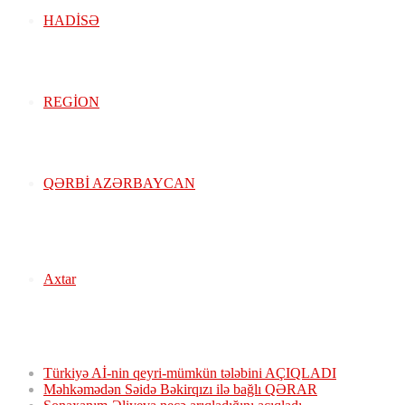
HADISƏ
REGION
QƏRBİ AZƏRBAYCAN
Axtar
Xəbər Lenti:
Türkiyə Aİ-nin qeyri-mümkün tələbini AÇIQLADI
Məhkəmədən Səidə Bəkirqızı ilə bağlı QƏRAR