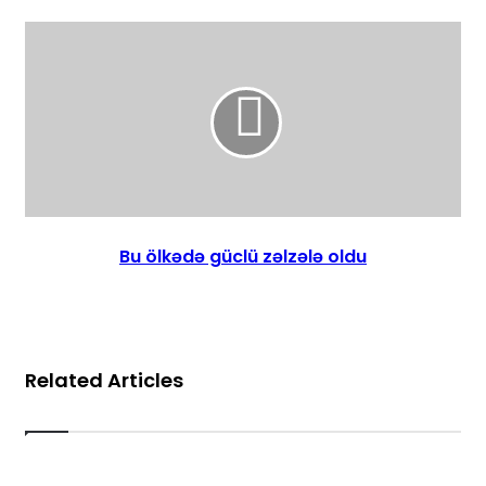
Bu ölkədə güclü zəlzələ oldu
Related Articles