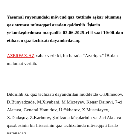
Yasamal rayonundakı mövcud qaz xəttində aşkar olunmuş
qaz sızması müvəqqəti aradan qaldırılıb. İşlərin
yekunlaşdırılması məqsədilə 02.06.2025-ci il saat 10:00-dan
etibarən qaz təchizatı dayandırılacaq.
AZERFAX.AZ
xəbər verir ki, bu barədə “Azəriqaz” İB-dən
məlumat verilib.
Bildirilib ki, qaz təchizatı dayandırılan müddətdə Ə.Əhmədov,
D.Bünyadzadə, M.Xiyabani, M.Mirzəyev, Kənar Dairəvi, 7-ci
Alatava, General Həmidov, Ü.Əkbərov, X.Mustafayev,
X.Dadaşov, Z.Kərimov, Şərifzadə küçələrinin və 2-ci Alatava
qəsəbəsinin bir hissəsinin qaz təchizatında müvəqqəti fasilə
yaranacaq.