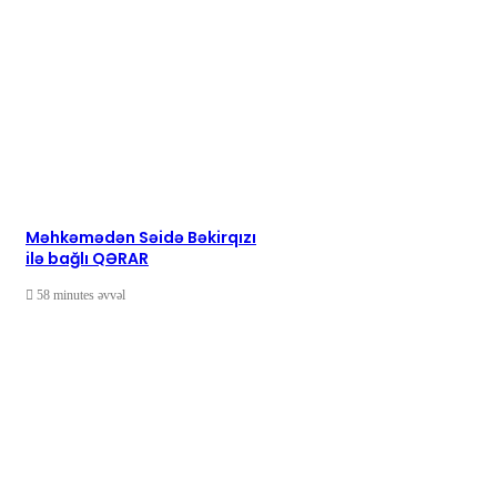
Məhkəmədən Səidə Bəkirqızı
ilə bağlı QƏRAR
58 minutes əvvəl