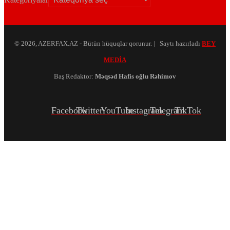
© 2026, AZERFAX.AZ - Bütün hüquqlar qorunur. | Saytı hazırladı
BEY
MEDİA
Baş Redaktor:
Məqsəd Hafis oğlu Rəhimov
Facebook
Twitter
YouTube
Instagram
Telegram
TikTok