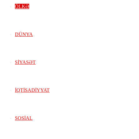
ÖLKƏ
DÜNYA
SIYASƏT
İQTISADIYYAT
SOSIAL