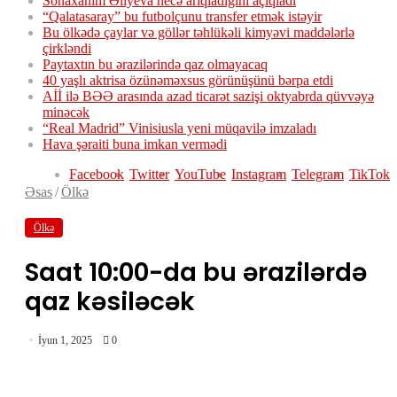
Sonaxanım Əliyeva necə arıqladığını açıqladı
“Qalatasaray” bu futbolçunu transfer etmək istəyir
Bu ölkədə çaylar və göllər təhlükəli kimyəvi maddələrlə
çirkləndi
Paytaxtın bu ərazilərində qaz olmayacaq
40 yaşlı aktrisa özünəməxsus görünüşünü bərpa etdi
Aİİ ilə BƏƏ arasında azad ticarət sazişi oktyabrda qüvvəyə
minəcək
“Real Madrid” Vinisiusla yeni müqavilə imzaladı
Hava şəraiti buna imkan vermədi
Facebook
Twitter
YouTube
Instagram
Telegram
TikTok
Əsas
/
Ölkə
Ölkə
Saat 10:00-da bu ərazilərdə
qaz kəsiləcək
İyun 1, 2025
0