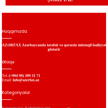
Haqqımızda
AZƏRFAX Azərbaycanda tərəfsiz və qərəzsiz müstəqil fəaliyyət
göstərir
Əlaqə
Tel:
(+994 99) 399 31 71
Email:
info@azerfax.az
Kategoriyalar
Kategoriyalar