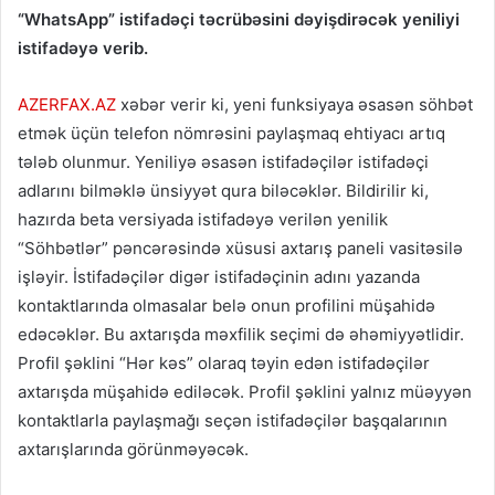
“WhatsApp” istifadəçi təcrübəsini dəyişdirəcək yeniliyi
istifadəyə verib.
AZERFAX.AZ
xəbər verir ki, yeni funksiyaya əsasən söhbət
etmək üçün telefon nömrəsini paylaşmaq ehtiyacı artıq
tələb olunmur. Yeniliyə əsasən istifadəçilər istifadəçi
adlarını bilməklə ünsiyyət qura biləcəklər. Bildirilir ki,
hazırda beta versiyada istifadəyə verilən yenilik
“Söhbətlər” pəncərəsində xüsusi axtarış paneli vasitəsilə
işləyir. İstifadəçilər digər istifadəçinin adını yazanda
kontaktlarında olmasalar belə onun profilini müşahidə
edəcəklər. Bu axtarışda məxfilik seçimi də əhəmiyyətlidir.
Profil şəklini “Hər kəs” olaraq təyin edən istifadəçilər
axtarışda müşahidə ediləcək. Profil şəklini yalnız müəyyən
kontaktlarla paylaşmağı seçən istifadəçilər başqalarının
axtarışlarında görünməyəcək.