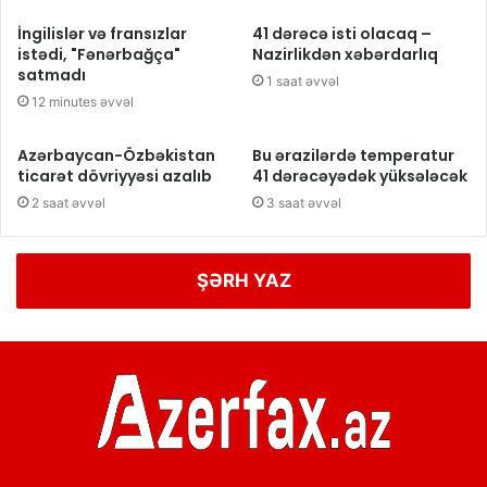
İngilislər və fransızlar
41 dərəcə isti olacaq –
istədi, "Fənərbağça"
Nazirlikdən xəbərdarlıq
satmadı
1 saat əvvəl
12 minutes əvvəl
Azərbaycan-Özbəkistan
Bu ərazilərdə temperatur
ticarət dövriyyəsi azalıb
41 dərəcəyədək yüksələcək
2 saat əvvəl
3 saat əvvəl
ŞƏRH YAZ