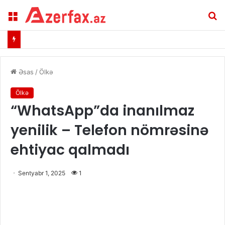
Menu
A
Əsas
/
Ölkə
Ölkə
​“WhatsApp”da inanılmaz
yenilik – Telefon nömrəsinə
ehtiyac qalmadı
Sentyabr 1, 2025
1