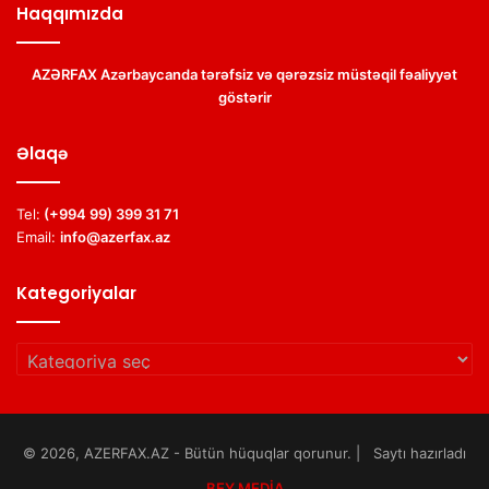
Haqqımızda
AZƏRFAX Azərbaycanda tərəfsiz və qərəzsiz müstəqil fəaliyyət
göstərir
Əlaqə
Tel:
(+994 99) 399 31 71
Email:
info@azerfax.az
Kategoriyalar
Kategoriyalar
© 2026, AZERFAX.AZ - Bütün hüquqlar qorunur. | Saytı hazırladı
BEY MEDİA