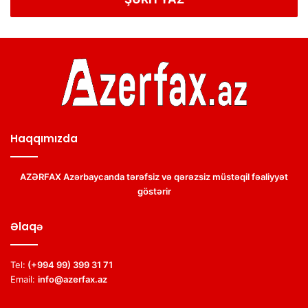
Haqqımızda
AZƏRFAX Azərbaycanda tərəfsiz və qərəzsiz müstəqil fəaliyyət
göstərir
Əlaqə
Tel:
(+994 99) 399 31 71
Email:
info@azerfax.az