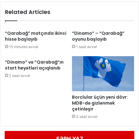
Related Articles
“Qarabağ” matçında ikinci
“Dinamo” – “Qarabağ”
hissə başlayıb
oyunu başlayıb
15 minutes əvvəl
1 saat əvvəl
“Dinamo” və “Qarabağ”ın
start heyətləri açıqlanıb
2 saat əvvəl
Borclular üçün yeni dövr:
MDB-də gizlənmək
çətinləşir
3 saat əvvəl
ŞƏRH YAZ