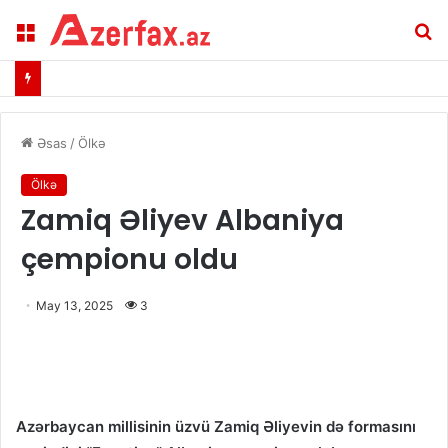
Menu
A
Əsas
/
Ölkə
Ölkə
Zamiq Əliyev Albaniya
çempionu oldu
May 13, 2025
3
Azərbaycan millisinin üzvü Zamiq Əliyevin də formasını