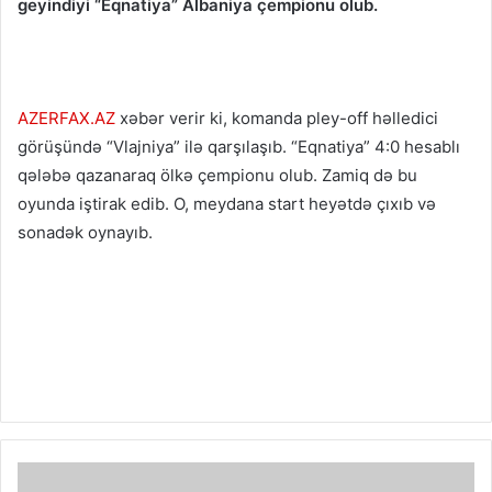
geyindiyi “Eqnatiya” Albaniya çempionu olub.
AZERFAX.AZ
xəbər verir ki, komanda pley-off həlledici
görüşündə “Vlajniya” ilə qarşılaşıb. “Eqnatiya” 4:0 hesablı
qələbə qazanaraq ölkə çempionu olub. Zamiq də bu
oyunda iştirak edib. O, meydana start heyətdə çıxıb və
sonadək oynayıb.