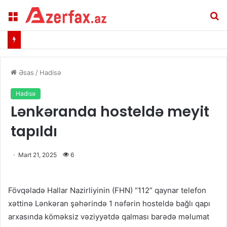
Menu
A
Əsas
/
Hadisə
Hadisə
Lənkəranda hosteldə meyit
tapıldı
Mart 21, 2025
6
Fövqəladə Hallar Nazirliyinin (FHN) “112” qaynar telefon
xəttinə Lənkəran şəhərində 1 nəfərin hosteldə bağlı qapı
arxasında köməksiz vəziyyətdə qalması barədə məlumat