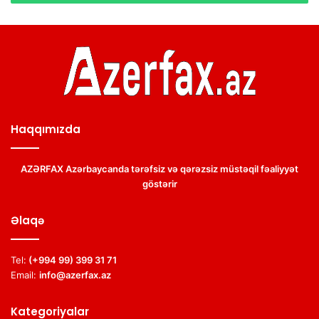
Haqqımızda
AZƏRFAX Azərbaycanda tərəfsiz və qərəzsiz müstəqil fəaliyyət
göstərir
Əlaqə
Tel:
(+994 99) 399 31 71
Email:
info@azerfax.az
Kategoriyalar