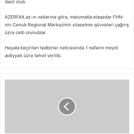
daxil olub.
AZERFAX.az-ın xəbərinə görə, məlumatla əlaqədar FHN-
nin Cənub Regional Mərkəzinin xilasetmə qüvvələri çağırış
üzrə cəlb olunublar.
Həyata keçirilən tədbirlər nəticəsində 1 nəfərin meyiti
aidiyyəti üzrə təhvil verilib.