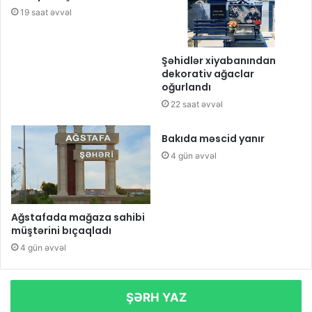
19 saat əvvəl
Şəhidlər xiyabanından
dekorativ ağaclar
oğurlandı
22 saat əvvəl
Bakıda məscid yanır
4 gün əvvəl
Ağstafada mağaza sahibi
müştərini bıçaqladı
4 gün əvvəl
ŞƏRH YAZ