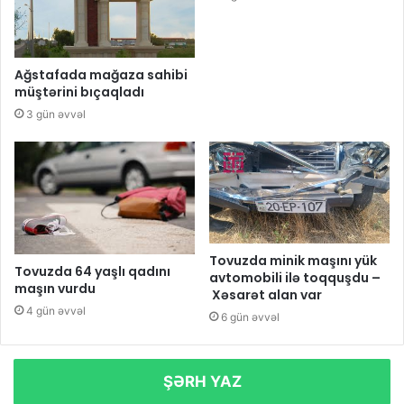
Ağstafada mağaza sahibi
müştərini bıçaqladı
3 gün əvvəl
Tovuzda minik maşını yük
Tovuzda 64 yaşlı qadını
avtomobili ilə toqquşdu –
maşın vurdu
Xəsarət alan var
4 gün əvvəl
6 gün əvvəl
ŞƏRH YAZ