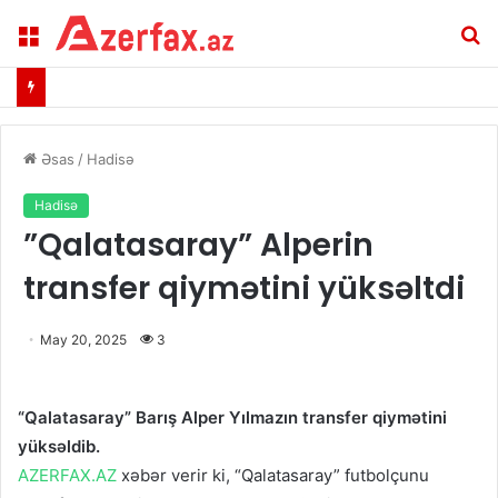
Menu
A
Əsas
/
Hadisə
Hadisə
​”Qalatasaray” Alperin
transfer qiymətini yüksəltdi
May 20, 2025
3
“Qalatasaray” Barış Alper Yılmazın transfer qiymətini
yüksəldib.
AZERFAX.AZ
xəbər verir ki,
“Qalatasaray”
futbolçunu