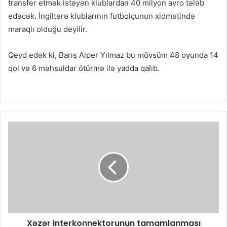
transfer etmək istəyən klublardan 40 milyon avro tələb
edəcək. İngiltərə klublarının
futbolçunun xidmətində
maraqlı olduğu deyilir.
Qeyd edək ki, Barış Alper Yılmaz bu mövsüm 48 oyunda 14
qol və 6 məhsuldar ötürmə ilə yadda qalıb.
Xəzər interkonnektorunun tamamlanması