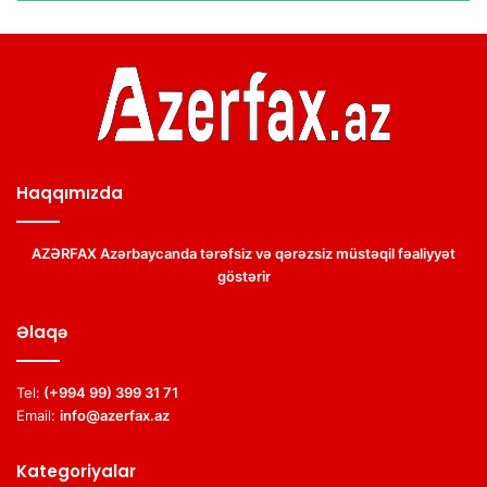
Haqqımızda
AZƏRFAX Azərbaycanda tərəfsiz və qərəzsiz müstəqil fəaliyyət
göstərir
Əlaqə
Tel:
(+994 99) 399 31 71
Email:
info@azerfax.az
Kategoriyalar