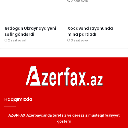
2 saat əvvəl
Ərdoğan Ukraynaya yeni
Xocavənd rayonunda
səfir göndərdi
mina partladı
2 saat əvvəl
3 saat əvvəl
Haqqımızda
AZƏRFAX Azərbaycanda tərəfsiz və qərəzsiz müstəqil fəaliyyət
göstərir