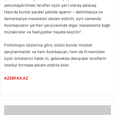
yekunlaşdırılması tərəflər üçün şərt olaraq qalacaq.
Hazırda bunlar paralel şəkildə aparılır – delimitasiya və
demarkasiya məsələləri davam etdirilir, eyni zamanda
Azərbaycanın şərtləri çərçivəsində digər məsələlərlə bağlı
müzakirələr və fəaliyyətlər həyata keçirilir”.
Politoloqun sözlərinə görə, bütün bunlar müsbət
qarşılanmalıdır və həm Azərbaycan, həm də Ermənistan
üçün ümidverici haldır ki, gələcəkdə danışıqlar tərəflərin
istədiyi formada davam etdirilə bilər.
AZERFAX.AZ