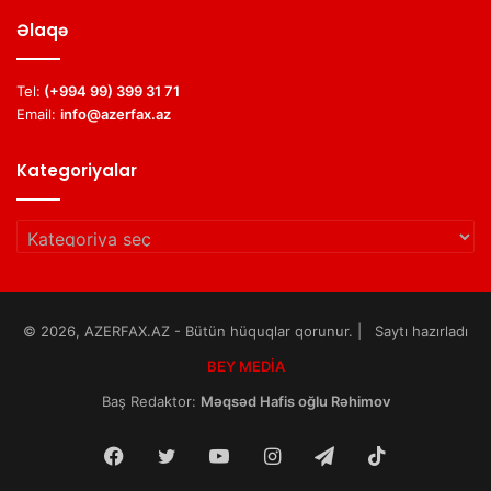
Əlaqə
Tel:
(+994 99) 399 31 71
Email:
info@azerfax.az
Kategoriyalar
Kategoriyalar
© 2026, AZERFAX.AZ - Bütün hüquqlar qorunur. | Saytı hazırladı
BEY MEDİA
Baş Redaktor:
Məqsəd Hafis oğlu Rəhimov
Facebook
Twitter
YouTube
Instagram
Telegram
TikTok