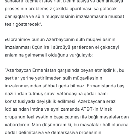
sahələrə keçmək istəyirlər. Delimitasiya və demarkasiya
prosesinin problemsiz şəkildə aparılması isə gələcək
danışıqlara və sülh müqaviləsinin imzalanmasına müsbət
təsir göstərəcək”.
Ə.İbrahimov bunun Azərbaycanın sülh müqaviləsinin
imzalanması üçün irəli sürdüyü şərtlərdən əl çəkəcəyi
anlamına gəlməməli olduğunu vurğulayıb:
“Azərbaycan Ermənistan qarşısında bəyan etmişdir ki, bu
şərtlər yerinə yetirilmədən sülh müqaviləsinin
imzalanmasından söhbət gedə bilməz. Ermənistanda baş
nazirindən tutmuş sıravi vətəndaşına qədər hamı
konstitusiyada dəyişiklik edilməsi, Azərbaycana ərazi
iddiasından imtina və eyni zamanda ATƏT-in Minsk
qrupunun fəaliyyətinin başa çatması ilə bağlı məsələlərdən
xəbərdardır. Mən düşünürəm ki, bu məsələlər həll olunana
qədər delimitasiya və demarkasiya prosesinin