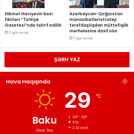
Hikmət Hacıyevin bəzi
Azərbaycan-Qırğızıstan
fikirləri “Türkiye
münasibətləristrateji
Gazetesi”ndə təhrif edilib
tərəfdaşlıqdan müttəfiqlik
mərhələsinə daxil olur
3 gün əvvəl
7 gün əvvəl
ŞƏRH YAZ
Hava Haqqında
29
℃
Baku
33º - 29º
51%
2.32 km/h
Clear Sky