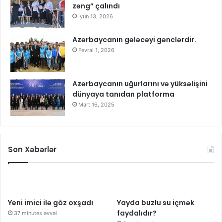
zəng” çalındı
İyun 13, 2026
Azərbaycanın gələcəyi gənclərdir.
Fevral 1, 2026
Azərbaycanın uğurlarını və yüksəlişini
dünyaya tanıdan platforma
Mart 16, 2025
Son Xəbərlər
Yeni imici ilə göz oxşadı
Yayda buzlu su içmək
faydalıdır?
37 minutes əvvəl