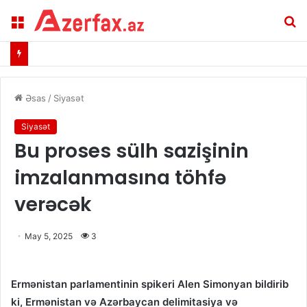
Menu
A
Əsas
/
Siyasət
Siyasət
Bu proses sülh sazişinin
imzalanmasına töhfə
verəcək
May 5, 2025
3
Ermənistan parlamentinin spikeri Alen Simonyan bildirib
ki, Ermənistan və Azərbaycan delimitasiya və