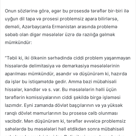
Onun sözlərinə görə, əgər bu prosesdə tərəflər bir-biri ilə
uyğun dil tapa və prosesi problemsiz apara bilirlərsə,
deməli, Azərbaycanla Ermənistan arasında problemə
səbəb olan digər məsələlər üzrə də razılığa gəlmək
mümkündür:
“Təbii ki, iki ölkənin sərhədində ciddi problem yaşanmayan
hissələrdə delimitasiya və demarkasiya məsələlərinin
aparılması mümkündür, asandır və düşünürəm ki, hazırda
da işlər bu istiqamətdə gedir. Amma bəzi mübahisəli
hissələr, kəndlər və s. var. Bu məsələlərin həlli üçün
tərəflərin komissiyalarının ciddi şəkildə birgə işləməsi
lazımdır. Eyni zamanda dövlət başçılarının və ya yüksək
ranqlı dövlət məmurlarının bu prosesə cəlb olunması
vacibdir. Mən düşünürəm ki, tərəflər əvvəlcə problemsiz
sahələrdə bu məsələləri həll etdikdən sonra mübahisəli