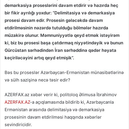
demarkasiya proseslərini davam etdirir və hazırda heç
bir fikir ayrılığı yoxdur:
“Delimitasiya və demarkasiya
prosesi davam edir. Prosesin gələcəkdə davam
etdirilməsinin nəzərdə tutulduğu bölmələr hazırda
müzakirə olunur. Məmnuniyyətlə qeyd etmək istəyirəm
ki, biz bu prosesi başa çatdırmaq niyyətindəyik və bunun
Gürcüstan sərhədindən İran sərhəddinə qədər həyata
keçiriləcəyini artıq qeyd etmişik”.
Bəs bu proseslər Azərbaycan-Ermənistan münasibətlərinə
və sülh sazişinə necə təsir edir?
AZERFAX.az xəbər verir ki, politoloq Əlimusa İbrahimov
AZERFAX.AZ
-a açıqlamasında bildirib ki, Azərbaycanla
Ermənistan arasında delimitasiya və demarkasiya
prosesinin davam etdirilməsi haqqında xəbərlər
sevindiricidir.