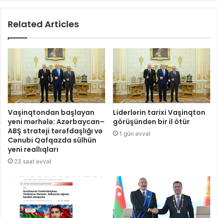
Related Articles
Vaşinqtondan başlayan
Liderlərin tarixi Vaşinqton
yeni mərhələ: Azərbaycan–
görüşündən bir il ötür
ABŞ strateji tərəfdaşlığı və
1 gün əvvəl
Cənubi Qafqazda sülhün
yeni reallıqları
23 saat əvvəl