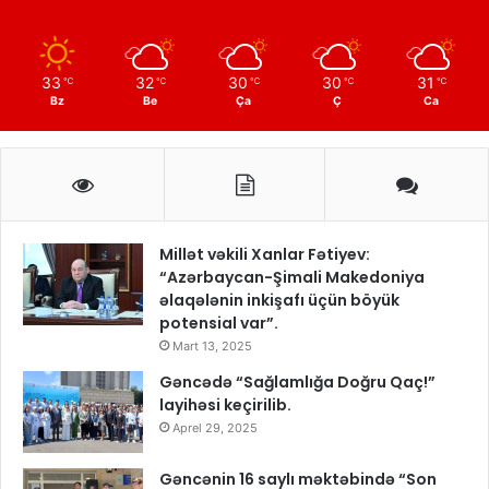
33
32
30
30
31
℃
℃
℃
℃
℃
Bz
Be
Ça
Ç
Ca
Millət vəkili Xanlar Fətiyev:
“Azərbaycan-Şimali Makedoniya
əlaqələnin inkişafı üçün böyük
potensial var”.
Mart 13, 2025
Gəncədə “Sağlamlığa Doğru Qaç!”
layihəsi keçirilib.
Aprel 29, 2025
Gəncənin 16 saylı məktəbində “Son