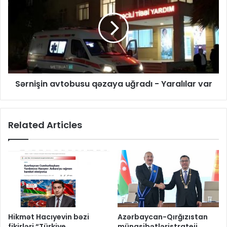
Sərnişin avtobusu qəzaya uğradı - Yaralılar var
Related Articles
Hikmət Hacıyevin bəzi
Azərbaycan-Qırğızıstan
fikirləri “Türkiye
münasibətləristrateji