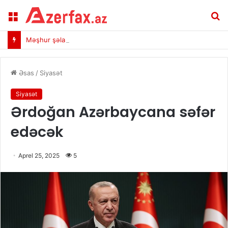
Menu
A
Məşhur şəlaləyə gedən yola buna görə şlaqbaum qoyulub
Əsas
/
Siyasət
Siyasət
Ərdoğan Azərbaycana səfər
edəcək
Aprel 25, 2025
5