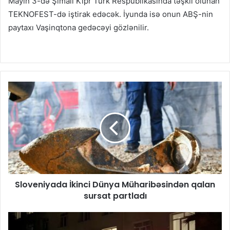
Mayın 3-də Şimali Kipr Türk Respublikasında təşkil olunan
TEKNOFEST-də iştirak edəcək. İyunda isə onun ABŞ-nin
paytaxı Vaşinqtona gedəcəyi gözlənilir.
​Sloveniyada İkinci Dünya Müharibəsindən qalan
sursat partladı