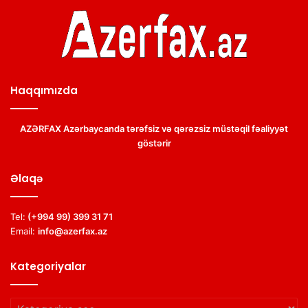
Haqqımızda
AZƏRFAX Azərbaycanda tərəfsiz və qərəzsiz müstəqil fəaliyyət
göstərir
Əlaqə
Tel:
(+994 99) 399 31 71
Email:
info@azerfax.az
Kategoriyalar
Kategoriyalar