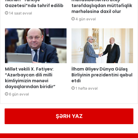
Gazetesi”ndə təhrif edilib
tərəfdaşlıqdan müttəfiqlik
mərhələsinə daxil olur
14 saat əvvəl
4 gün əvvəl
Millət vəkili X. Fətiyev:
İlham Əliyev Dünya Güləş
“Azərbaycan dili milli
Birliyinin prezidentini qəbul
kimliyimizin mənəvi
etdi
dayaqlarından biridir”
1 həftə əvvəl
6 gün əvvəl
ŞƏRH YAZ