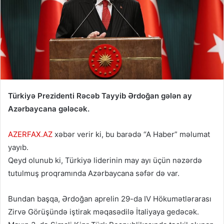
Türkiyə Prezidenti Rəcəb Tayyib Ərdoğan gələn ay
Azərbaycana gələcək.
AZERFAX.AZ
xəbər verir ki, bu barədə “A Haber” məlumat
yayıb.
Qeyd olunub ki, Türkiyə liderinin may ayı üçün nəzərdə
tutulmuş proqramında Azərbaycana səfər də var.
Bundan başqa, Ərdoğan aprelin 29-da IV Hökumətlərarası
Zirvə Görüşündə iştirak məqasədilə İtaliyaya gedəcək.