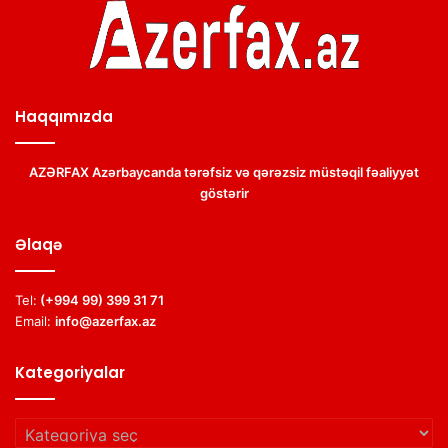
Haqqımızda
AZƏRFAX Azərbaycanda tərəfsiz və qərəzsiz müstəqil fəaliyyət
göstərir
Əlaqə
Tel:
(+994 99) 399 31 71
Email:
info@azerfax.az
Kategoriyalar
Kategoriyalar