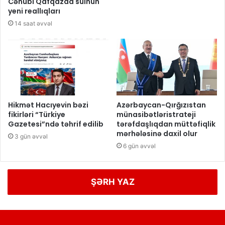
Cənubi Qafqazda sülhün
yeni reallıqları
14 saat əvvəl
Hikmət Hacıyevin bəzi
Azərbaycan-Qırğızıstan
fikirləri “Türkiye
münasibətləristrateji
Gazetesi”ndə təhrif edilib
tərəfdaşlıqdan müttəfiqlik
mərhələsinə daxil olur
3 gün əvvəl
6 gün əvvəl
ŞƏRH YAZ