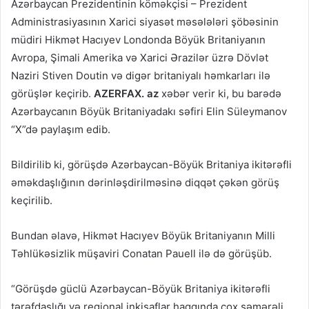
Azərbaycan Prezidentinin köməkçisi – Prezident
Administrasiyasının Xarici siyasət məsələləri şöbəsinin
müdiri Hikmət Hacıyev Londonda Böyük Britaniyanın
Avropa, Şimali Amerika və Xarici Ərazilər üzrə Dövlət
Naziri Stiven Doutin və digər britaniyalı həmkarları ilə
görüşlər keçirib.
AZERFAX. az
xəbər verir ki, bu barədə
Azərbaycanın Böyük Britaniyadakı səfiri Elin Süleymanov
“X”də paylaşım edib.
Bildirilib ki, görüşdə Azərbaycan-Böyük Britaniya ikitərəfli
əməkdaşlığının dərinləşdirilməsinə diqqət çəkən görüş
keçirilib.
Bundan əlavə, Hikmət Hacıyev Böyük Britaniyanın Milli
Təhlükəsizlik müşaviri Conatan Pauell ilə də görüşüb.
“Görüşdə güclü Azərbaycan-Böyük Britaniya ikitərəfli
tərəfdaşlığı və regional inkişaflar haqqında çox səmərəli