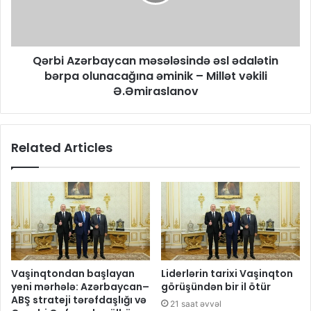
Qərbi Azərbaycan məsələsində əsl ədalətin
bərpa olunacağına əminik – Millət vəkili
Ə.Əmiraslanov
Related Articles
Vaşinqtondan başlayan
Liderlərin tarixi Vaşinqton
yeni mərhələ: Azərbaycan–
görüşündən bir il ötür
ABŞ strateji tərəfdaşlığı və
21 saat əvvəl