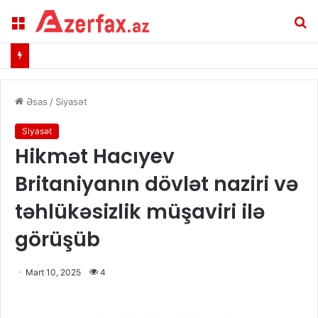
Menu
A
Əsas
/
Siyasət
Siyasət
Hikmət Hacıyev
Britaniyanın dövlət naziri və
təhlükəsizlik müşaviri ilə
görüşüb
Mart 10, 2025
4