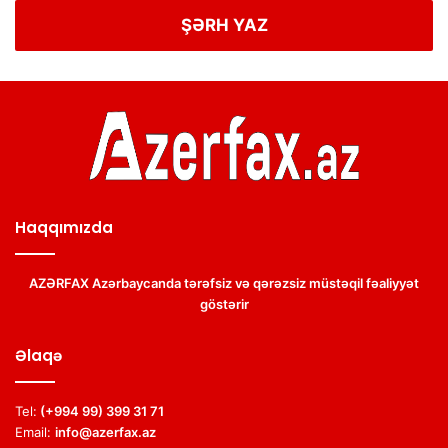
ŞƏRH YAZ
Haqqımızda
AZƏRFAX Azərbaycanda tərəfsiz və qərəzsiz müstəqil fəaliyyət
göstərir
Əlaqə
Tel:
(+994 99) 399 31 71
Email:
info@azerfax.az