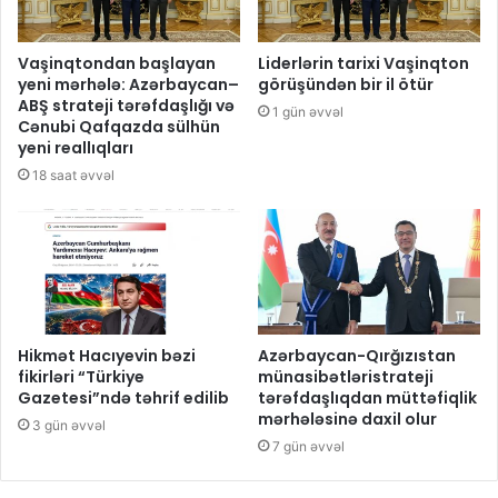
Vaşinqtondan başlayan
Liderlərin tarixi Vaşinqton
yeni mərhələ: Azərbaycan–
görüşündən bir il ötür
ABŞ strateji tərəfdaşlığı və
1 gün əvvəl
Cənubi Qafqazda sülhün
yeni reallıqları
18 saat əvvəl
Hikmət Hacıyevin bəzi
Azərbaycan-Qırğızıstan
fikirləri “Türkiye
münasibətləristrateji
Gazetesi”ndə təhrif edilib
tərəfdaşlıqdan müttəfiqlik
mərhələsinə daxil olur
3 gün əvvəl
7 gün əvvəl