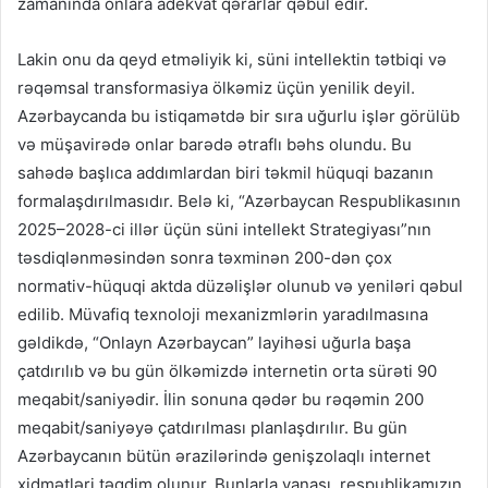
zamanında onlara adekvat qərarlar qəbul edir.
Lakin onu da qeyd etməliyik ki, süni intellektin tətbiqi və
rəqəmsal transformasiya ölkəmiz üçün yenilik deyil.
Azərbaycanda bu istiqamətdə bir sıra uğurlu işlər görülüb
və müşavirədə onlar barədə ətraflı bəhs olundu. Bu
sahədə başlıca addımlardan biri təkmil hüquqi bazanın
formalaşdırılmasıdır. Belə ki, “Azərbaycan Respublikasının
2025–2028-ci illər üçün süni intellekt Strategiyası”nın
təsdiqlənməsindən sonra təxminən 200-dən çox
normativ-hüquqi aktda düzəlişlər olunub və yeniləri qəbul
edilib. Müvafiq texnoloji mexanizmlərin yaradılmasına
gəldikdə, “Onlayn Azərbaycan” layihəsi uğurla başa
çatdırılıb və bu gün ölkəmizdə internetin orta sürəti 90
meqabit/saniyədir. İlin sonuna qədər bu rəqəmin 200
meqabit/saniyəyə çatdırılması planlaşdırılır. Bu gün
Azərbaycanın bütün ərazilərində genişzolaqlı internet
xidmətləri təqdim olunur. Bunlarla yanaşı, respublikamızın