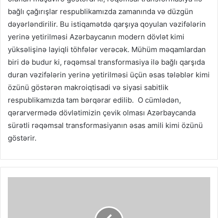
bağlı çağırışlar respublikamızda zamanında və düzgün
dəyərləndirilir. Bu istiqamətdə qarşıya qoyulan vəzifələrin
yerinə yetirilməsi Azərbaycanın modern dövlət kimi
yüksəlişinə layiqli töhfələr verəcək. Mühüm məqamlardan
biri də budur ki, rəqəmsal transformasiya ilə bağlı qarşıda
duran vəzifələrin yerinə yetirilməsi üçün əsas tələblər kimi
özünü göstərən makroiqtisadi və siyasi sabitlik
respublikamızda tam bərqərar edilib. O cümlədən,
qərarvermədə dövlətimizin çevik olması Azərbaycanda
sürətli rəqəmsal transformasiyanın əsas amili kimi özünü
göstərir.