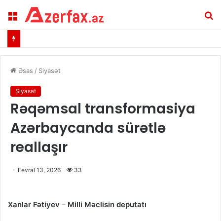
Menu
A
Əsas
/
Siyasət
Siyasət
Rəqəmsal transformasiya
Azərbaycanda sürətlə
reallaşır
Fevral 13, 2026
33
Xanlar Fətiyev
–
Milli Məclisin deputatı