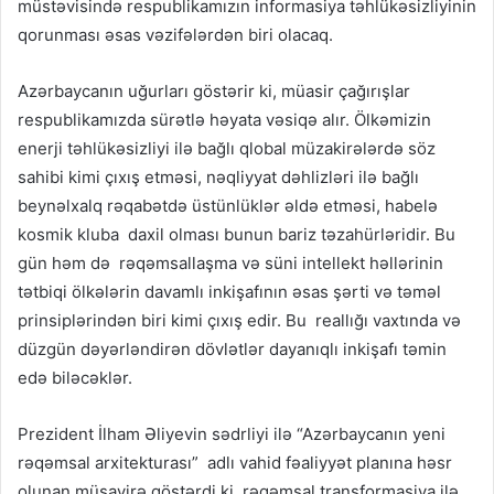
müstəvisində respublikamızın informasiya təhlükəsizliyinin
qorunması əsas vəzifələrdən biri olacaq.
Azərbaycanın uğurları göstərir ki, müasir çağırışlar
respublikamızda sürətlə həyata vəsiqə alır. Ölkəmizin
enerji təhlükəsizliyi ilə bağlı qlobal müzakirələrdə söz
sahibi kimi çıxış etməsi, nəqliyyat dəhlizləri ilə bağlı
beynəlxalq rəqabətdə üstünlüklər əldə etməsi, habelə
kosmik kluba daxil olması bunun bariz təzahürləridir. Bu
gün həm də rəqəmsallaşma və süni intellekt həllərinin
tətbiqi ölkələrin davamlı inkişafının əsas şərti və təməl
prinsiplərindən biri kimi çıxış edir. Bu reallığı vaxtında və
düzgün dəyərləndirən dövlətlər dayanıqlı inkişafı təmin
edə biləcəklər.
Prezident İlham Əliyevin sədrliyi ilə “Azərbaycanın yeni
rəqəmsal arxitekturası” adlı vahid fəaliyyət planına həsr
olunan müşavirə göstərdi ki, rəqəmsal transformasiya ilə