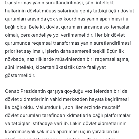
transformasiyanın sürətləndirilməsi, süni intellekt
həllərinin dövlət müəssisələrində geniş tətbiqi üçün dövlət
qurumları arasında çox sıx koordinasiyanın aparılması ilə
bağlı oldu. Belə ki, dövlət qurumları arasında sıx təmaslar
olmalı, pərakəndəliyə yol verilməməlidir. Hər bir dövlət
qurumunda rəqəmsal transformasiyanın sürətləndirilməsi
prioritet sayılmalı, işlərin daha səmərəli təşkili üçün ilk
növbədə, nazirliklərdə müavinlərdən biri rəqəmsallaşma,
süni intellekt, kibertəhlükəsizlik üzrə fəaliyyət
göstərməlidir.
Cənab Prezidentin qarşıya qoyduğu vəzifələrdən biri də
dövlət xidmətlərinin vahid mərkəzdən həyata keçirilməsi
ilə bağlı oldu. Məlumdur ki, son illər ərzində müxtəlif
dövlət qurumları tərəfindən xidmətlərlə bağlı platformalar
və tətbiqlər istifadəyə verilib. Lakin dövlət xidmətlərinin
koordinasiyalı şəklində aparılması üçün yaradılan bu