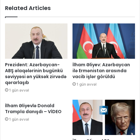
Related Articles
Prezident: Azərbaycan-
İlham Əliyev: Azərbaycan
ABŞ əlaqələrinin bugünkü
ilə Ermənistan arasında
səviyyəsi ən yüksək zirvədə
vacib işlər görüldü
qərarlaşıb
1 gün əvvəl
1 gün əvvəl
İlham Əliyevlə Donald
Trampla danışdı – VİDEO
1 gün əvvəl