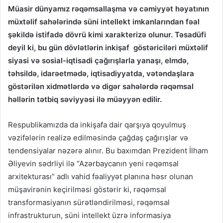
Müasir dünyamız rəqəmsallaşma və cəmiyyət həyatının
müxtəlif sahələrində süni intellekt imkanlarından fəal
şəkildə istifadə dövrü kimi xarakterizə olunur. Təsadüfi
deyil ki, bu gün dövlətlərin inkişaf göstəriciləri müxtəlif
siyasi və sosial-iqtisadi çağırışlarla yanaşı, elmdə,
təhsildə, idarəetmədə, iqtisadiyyatda, vətəndaşlara
göstərilən xidmətlərdə və digər sahələrdə rəqəmsal
həllərin tətbiq səviyyəsi ilə müəyyən edilir.
Respublikamızda da inkişafa dair qarşıya qoyulmuş
vəzifələrin realizə edilməsində çağdaş çağırışlar və
tendensiyalar nəzərə alınır. Bu baxımdan Prezident İlham
Əliyevin sədrliyi ilə “Azərbaycanın yeni rəqəmsal
arxitekturası” adlı vahid fəaliyyət planına həsr olunan
müşavirənin keçirilməsi göstərir ki, rəqəmsal
transformasiyanın sürətləndirilməsi, rəqəmsal
infrastrukturun, süni intellekt üzrə informasiya