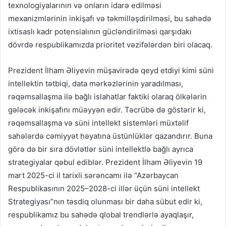
texnologiyalarının və onların idarə edilməsi
mexanizmlərinin inkişafı və təkmilləşdirilməsi, bu sahədə
ixtisaslı kadr potensialının gücləndirilməsi qarşıdakı
dövrdə respublikamızda prioritet vəzifələrdən biri olacaq.
Prezident İlham Əliyevin müşavirədə qeyd etdiyi kimi süni
intellektin tətbiqi, data mərkəzlərinin yaradılması,
rəqəmsallaşma ilə bağlı islahatlar faktiki olaraq ölkələrin
gələcək inkişafını müəyyən edir. Təcrübə də göstərir ki,
rəqəmsallaşma və süni intellekt sistemləri müxtəlif
sahələrdə cəmiyyət həyatına üstünlüklər qazandırır. Buna
görə də bir sıra dövlətlər süni intellektlə bağlı ayrıca
strategiyalar qəbul ediblər. Prezident İlham Əliyevin 19
mart 2025-ci il tarixli sərəncamı ilə “Azərbaycan
Respublikasının 2025–2028-ci illər üçün süni intellekt
Strategiyası”nın təsdiq olunması bir daha sübut edir ki,
respublikamız bu sahədə qlobal trendlərlə ayaqlaşır,