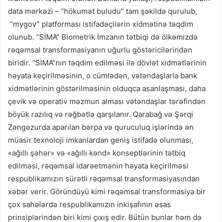
data mərkəzi – “hökumət buludu” tam şəkildə qurulub,
“mygov” platforması istifadəçilərin xidmətinə təqdim
olunub. “SİMA” Biometrik İmzanın tətbiqi də ölkəmizdə
rəqəmsal transformasiyanın uğurlu göstəricilərindən
biridir. “SİMA”nın təqdim edilməsi ilə dövlət xidmətlərinin
həyata keçirilməsinin, o cümlədən, vətəndaşlarla bank
xidmətlərinin göstərilməsinin olduqca asanlaşması, daha
çevik və operativ məzmun alması vətəndaşlar tərəfindən
böyük razılıq və rəğbətlə qarşılanır. Qarabağ və Şərqi
Zəngəzurda aparılan bərpa və quruculuq işlərində ən
müasir texnoloji imkanlardan geniş istifadə olunması,
«ağıllı şəhər» və «ağıllı kənd» konseptlərinin tətbiq
edilməsi, rəqəmsal idarəetmənin həyata keçirilməsi
respublikamızın sürətli rəqəmsal transformasiyasından
xəbər verir. Göründüyü kimi rəqəmsal transformasiya bir
çox sahələrdə respublikamızın inkişafının əsas
prinsiplərindən biri kimi çıxış edir. Bütün bunlar həm də