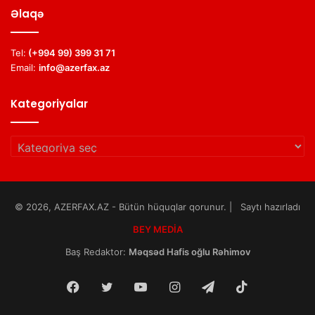
Əlaqə
Tel:
(+994 99) 399 31 71
Email:
info@azerfax.az
Kategoriyalar
Kategoriyalar
© 2026, AZERFAX.AZ - Bütün hüquqlar qorunur. | Saytı hazırladı
BEY MEDİA
Baş Redaktor:
Məqsəd Hafis oğlu Rəhimov
Facebook
Twitter
YouTube
Instagram
Telegram
TikTok