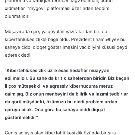
platforma və tətbiqlər tədricən ləğv edilməli, bütün
xidmətlər “mygov” platforması üzərindən təqdim
olunmalıdır.
Müşavirədə qarşıya qoyulan vəzifələrdən biri də
kibertəhlükəsizliklə bağlı oldu. Prezident İlham Əliyev bu
sahəyə ciddi diqqət göstərilməsini vacibliyini xüsusi qeyd
edərək dedi:
“
Kibertəhlükəsizlik üzrə əsas hədəflər müəyyən
edilməlidir. Bu sahə də kritik sahələrdən biridir. Biz keçən
il çox mütəşəkkil və aqressiv kiberhücuma məruz
qalmışıq. Biz onun mənbəyini də bilirik və lazımi tədbirlər
də görülmüşdür ki, özümüzü bu ciddi problemlərdən
qoruya bilək. Ona görə bu sahəyə ciddi diqqət
göstərilməlidir”.
Geniş anlayış olan kibertəhlükəsizlik özündə bir sıra