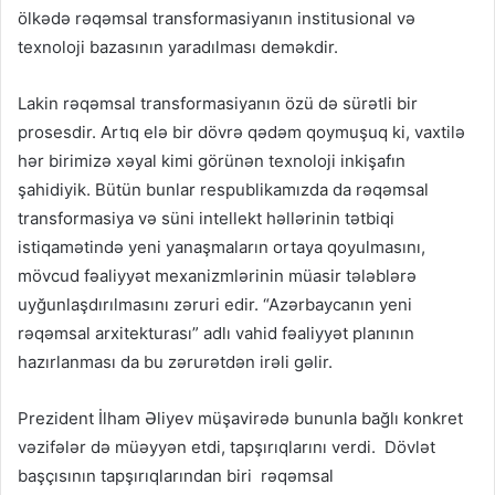
ölkədə rəqəmsal transformasiyanın institusional və
texnoloji bazasının yaradılması deməkdir.
Lakin rəqəmsal transformasiyanın özü də sürətli bir
prosesdir. Artıq elə bir dövrə qədəm qoymuşuq ki, vaxtilə
hər birimizə xəyal kimi görünən texnoloji inkişafın
şahidiyik. Bütün bunlar respublikamızda da rəqəmsal
transformasiya və süni intellekt həllərinin tətbiqi
istiqamətində yeni yanaşmaların ortaya qoyulmasını,
mövcud fəaliyyət mexanizmlərinin müasir tələblərə
uyğunlaşdırılmasını zəruri edir. “Azərbaycanın yeni
rəqəmsal arxitekturası” adlı vahid fəaliyyət planının
hazırlanması da bu zərurətdən irəli gəlir.
Prezident İlham Əliyev müşavirədə bununla bağlı konkret
vəzifələr də müəyyən etdi, tapşırıqlarını verdi. Dövlət
başçısının tapşırıqlarından biri rəqəmsal