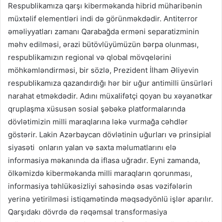
Respublikamıza qarşı kiberməkanda hibrid müharibənin
müxtəlif elementləri indi də görünməkdədir. Antiterror
əməliyyatları zamanı Qarabağda erməni separatizminin
məhv edilməsi, ərazi bütövlüyümüzün bərpa olunması,
respublikamızın regional və qlobal mövqelərini
möhkəmləndirməsi, bir sözlə, Prezident İlham Əliyevin
respublikamıza qazandırdığı hər bir uğur antimilli ünsürləri
narahat etməkdədir. Adını müxalifətçi qoyan bu xəyanətkar
qruplaşma xüsusən sosial şəbəkə platformalarında
dövlətimizin milli maraqlarına ləkə vurmağa cəhdlər
göstərir. Lakin Azərbaycan dövlətinin uğurları və prinsipial
siyasəti onların yalan və saxta məlumatlarını elə
informasiya məkanında da iflasa uğradır. Eyni zamanda,
ölkəmizdə kiberməkanda milli maraqların qorunması,
informasiya təhlükəsizliyi sahəsində əsas vəzifələrin
yerinə yetirilməsi istiqamətində məqsədyönlü işlər aparılır.
Qarşıdakı dövrdə də rəqəmsal transformasiya