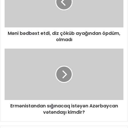
Məni bədbəxt etdi, diz çöküb ayağından öpdüm,
olmadı
Ermənistandan sığınacaq istəyən Azərbaycan
vətəndaşı kimdir?