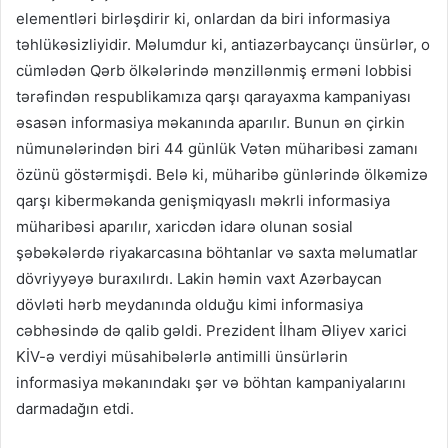
elementləri birləşdirir ki, onlardan da biri informasiya
təhlükəsizliyidir. Məlumdur ki, antiazərbaycançı ünsürlər, o
cümlədən Qərb ölkələrində mənzillənmiş erməni lobbisi
tərəfindən respublikamıza qarşı qarayaxma kampaniyası
əsasən informasiya məkanında aparılır. Bunun ən çirkin
nümunələrindən biri 44 günlük Vətən müharibəsi zamanı
özünü göstərmişdi. Belə ki, müharibə günlərində ölkəmizə
qarşı kiberməkanda genişmiqyaslı məkrli informasiya
müharibəsi aparılır, xaricdən idarə olunan sosial
şəbəkələrdə riyakarcasına böhtanlar və saxta məlumatlar
dövriyyəyə buraxılırdı. Lakin həmin vaxt Azərbaycan
dövləti hərb meydanında olduğu kimi informasiya
cəbhəsində də qalib gəldi. Prezident İlham Əliyev xarici
KİV-ə verdiyi müsahibələrlə antimilli ünsürlərin
informasiya məkanındakı şər və böhtan kampaniyalarını
darmadağın etdi.