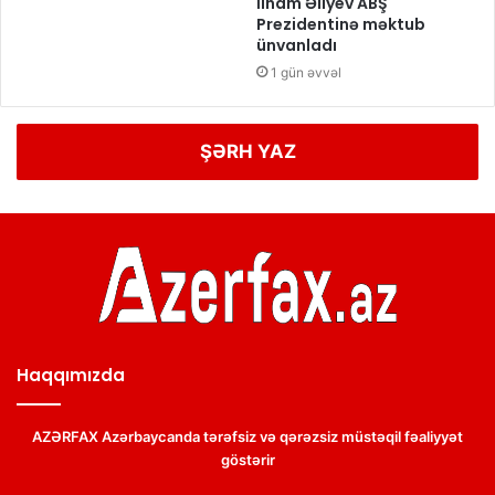
İlham Əliyev ABŞ
Prezidentinə məktub
ünvanladı
1 gün əvvəl
ŞƏRH YAZ
Haqqımızda
AZƏRFAX Azərbaycanda tərəfsiz və qərəzsiz müstəqil fəaliyyət
göstərir