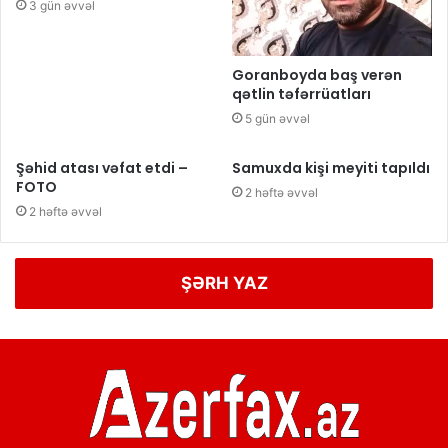
3 gün əvvəl
Goranboyda baş verən
qətlin təfərrüatları
5 gün əvvəl
Şəhid atası vəfat etdi –
Samuxda kişi meyiti tapıldı
FOTO
2 həftə əvvəl
2 həftə əvvəl
ŞƏRH YAZ