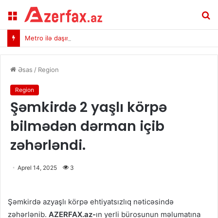
Menu
A
Metro ilə daşınan sərnişinlərin sayı açıqlandı
Əsas
/
Region
Region
Şəmkirdə 2 yaşlı körpə
bilmədən dərman içib
zəhərləndi.
Aprel 14, 2025
3
Şəmkirdə azyaşlı körpə ehtiyatsızlıq nəticəsində
zəhərlənib.
AZERFAX.az-
ın yerli bürosunun məlumatına