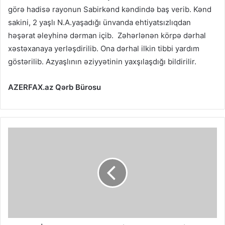
görə hadisə rayonun Sabirkənd kəndində baş verib. Kənd
sakini, 2 yaşlı N.A.yaşadığı ünvanda ehtiyatsızlıqdan
həşərat əleyhinə dərman içib. Zəhərlənən körpə dərhal
xəstəxanaya yerləşdirilib. Ona dərhal ilkin tibbi yardım
göstərilib. Azyaşlının əziyyətinin yaxşılaşdığı bildirilir.
AZERFAX.az Qərb Bürosu