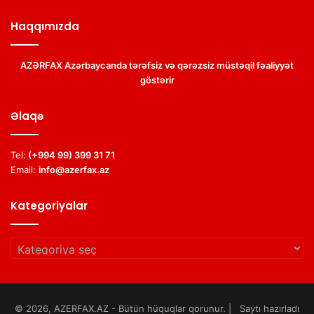
Haqqımızda
AZƏRFAX Azərbaycanda tərəfsiz və qərəzsiz müstəqil fəaliyyət
göstərir
Əlaqə
Tel:
(+994 99) 399 31 71
Email:
info@azerfax.az
Kategoriyalar
Kategoriyalar
© 2026, AZERFAX.AZ - Bütün hüquqlar qorunur. | Saytı hazırladı