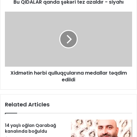
Bu QİDALAR qanda şəkəri tez azaldır - siyahı
​Xidmətin hərbi qulluqçularına medallar təqdim
edildi
Related Articles
14 yaşlı oğlan Qarabağ
kanalında boğuldu