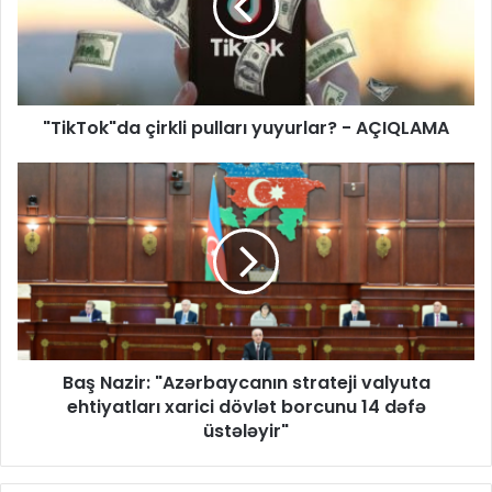
"TikTok"da çirkli pulları yuyurlar? - AÇIQLAMA
Baş Nazir: "Azərbaycanın strateji valyuta
ehtiyatları xarici dövlət borcunu 14 dəfə
üstələyir"