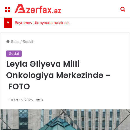
Menu
A
Bayramov Ukraynada həlak olan müdafiəçilərin xatirəsini andı
Əsas
/
Sosial
Sosial
Leyla Əliyeva Milli
Onkologiya Mərkəzində –
FOTO
Mart 15, 2025
3