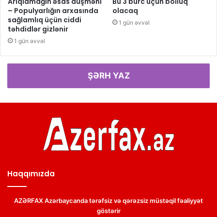
Arıqlamağın əsas düşməni
Bu 3 bürc üçün bolluq
– Populyarlığın arxasında
olacaq
sağlamlıq üçün ciddi
1 gün əvvəl
təhdidlər gizlənir
1 gün əvvəl
ŞƏRH YAZ
Haqqımızda
AZƏRFAX Azərbaycanda tərəfsiz və qərəzsiz müstəqil fəaliyyət
göstərir