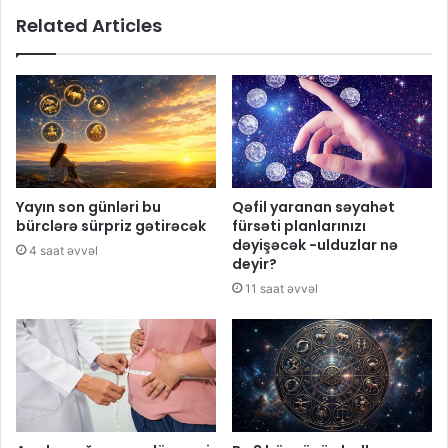
Related Articles
Yayın son günləri bu
Qəfil yaranan səyahət
bürclərə sürpriz gətirəcək
fürsəti planlarınızı
dəyişəcək -ulduzlar nə
4 saat əvvəl
deyir?
11 saat əvvəl