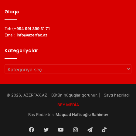
Əlaqə
Tel:
(+994 99) 399 31 71
Email:
info@azerfax.az
Kategoriyalar
Kategoriyalar
© 2026, AZERFAX.AZ - Bütün hüquqlar qorunur. | Saytı hazırladı
BEY MEDİA
Baş Redaktor:
Məqsəd Hafis oğlu Rəhimov
Facebook
Twitter
YouTube
Instagram
Telegram
TikTok