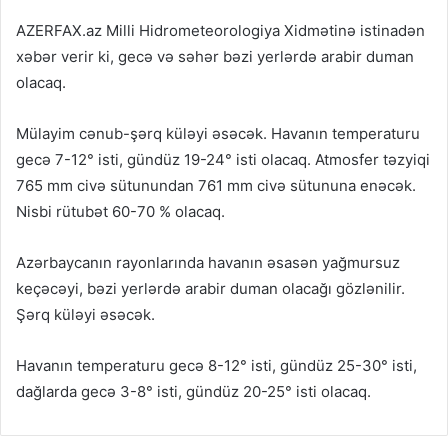
AZERFAX.az Milli Hidrometeorologiya Xidmətinə istinadən
xəbər verir ki, gecə və səhər bəzi yerlərdə arabir duman
olacaq.
Mülayim cənub-şərq küləyi əsəcək. Havanın temperaturu
gecə 7-12° isti, gündüz 19-24° isti olacaq. Atmosfer təzyiqi
765 mm civə sütunundan 761 mm civə sütununa enəcək.
Nisbi rütubət 60-70 % olacaq.
Azərbaycanın rayonlarında havanın əsasən yağmursuz
keçəcəyi, bəzi yerlərdə arabir duman olacağı gözlənilir.
Şərq küləyi əsəcək.
Havanın temperaturu gecə 8-12° isti, gündüz 25-30° isti,
dağlarda gecə 3-8° isti, gündüz 20-25° isti olacaq.