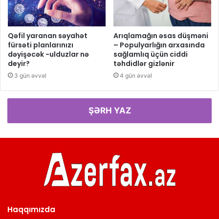
Qəfil yaranan səyahət
Arıqlamağın əsas düşməni
fürsəti planlarınızı
– Populyarlığın arxasında
dəyişəcək -ulduzlar nə
sağlamlıq üçün ciddi
deyir?
təhdidlər gizlənir
3 gün əvvəl
4 gün əvvəl
ŞƏRH YAZ
Haqqımızda