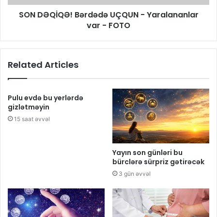
SON DƏQİQƏ! Bərdədə UÇQUN - Yaralananlar
var - FOTO
Related Articles
Pulu evdə bu yerlərdə
gizlətməyin
15 saat əvvəl
Yayın son günləri bu
bürclərə sürpriz gətirəcək
3 gün əvvəl