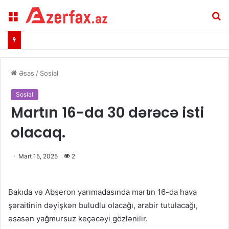
Menu
A
Əsas
/
Sosial
Sosial
Martın 16-da 30 dərəcə isti
olacaq.
Mart 15, 2025
2
Bakıda və Abşeron yarımadasında martın 16-da hava
şəraitinin dəyişkən buludlu olacağı, arabir tutulacağı,
əsasən yağmursuz keçəcəyi gözlənilir.