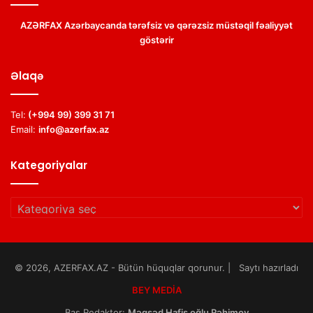
AZƏRFAX Azərbaycanda tərəfsiz və qərəzsiz müstəqil fəaliyyət
göstərir
Əlaqə
Tel:
(+994 99) 399 31 71
Email:
info@azerfax.az
Kategoriyalar
Kategoriyalar
© 2026, AZERFAX.AZ - Bütün hüquqlar qorunur. | Saytı hazırladı
BEY MEDİA
Baş Redaktor:
Məqsəd Hafis oğlu Rəhimov