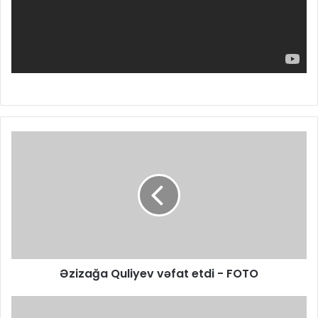
Əzizağa Quliyev vəfat etdi - FOTO