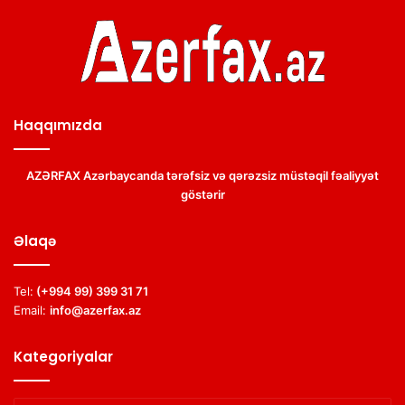
Haqqımızda
AZƏRFAX Azərbaycanda tərəfsiz və qərəzsiz müstəqil fəaliyyət
göstərir
Əlaqə
Tel:
(+994 99) 399 31 71
Email:
info@azerfax.az
Kategoriyalar