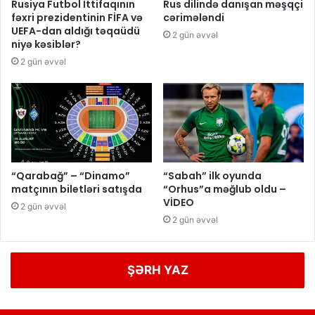
Rusiya Futbol İttifaqının
Rus dilində danışan məşqçi
fəxri prezidentinin FİFA və
cərimələndi
UEFA-dan aldığı təqaüdü
2 gün əvvəl
niyə kəsiblər?
2 gün əvvəl
“Qarabağ” – “Dinamo”
“Sabah” ilk oyunda
matçının biletləri satışda
“Orhus”a məğlub oldu –
VİDEO
2 gün əvvəl
2 gün əvvəl
ŞƏRH YAZ