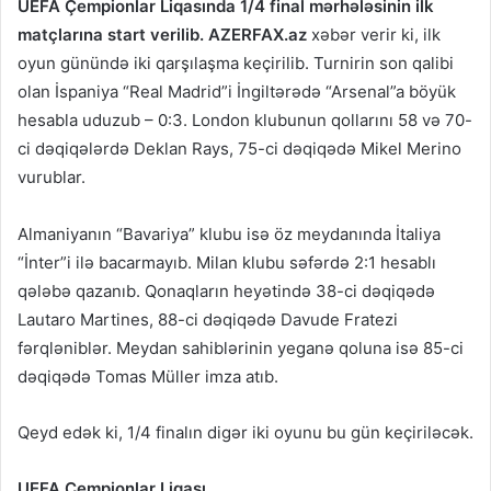
UEFA Çempionlar Liqasında 1/4 final mərhələsinin ilk
matçlarına start verilib.
AZERFAX.az
xəbər verir ki, ilk
oyun günündə iki qarşılaşma keçirilib. Turnirin son qalibi
olan İspaniya “Real Madrid”i İngiltərədə “Arsenal”a böyük
hesabla uduzub – 0:3. London klubunun qollarını 58 və 70-
ci dəqiqələrdə Deklan Rays, 75-ci dəqiqədə Mikel Merino
vurublar.
Almaniyanın “Bavariya” klubu isə öz meydanında İtaliya
“İnter”i ilə bacarmayıb. Milan klubu səfərdə 2:1 hesablı
qələbə qazanıb. Qonaqların heyətində 38-ci dəqiqədə
Lautaro Martines, 88-ci dəqiqədə Davude Fratezi
fərqləniblər. Meydan sahiblərinin yeganə qoluna isə 85-ci
dəqiqədə Tomas Müller imza atıb.
Qeyd edək ki, 1/4 finalın digər iki oyunu bu gün keçiriləcək.
UEFA Çempionlar Liqası