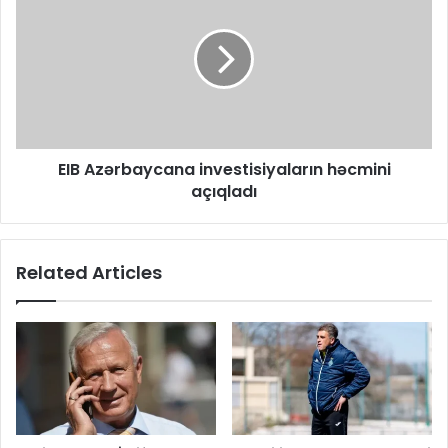
EIB Azərbaycana investisiyaların həcmini
açıqladı
Related Articles