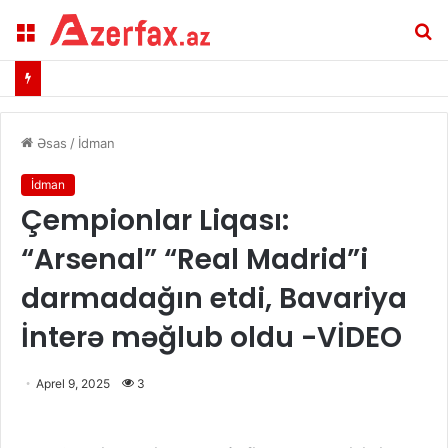
Menu
A
Əsas
/
İdman
İdman
Çempionlar Liqası:
“Arsenal” “Real Madrid”i
darmadağın etdi, Bavariya
İnterə məğlub oldu -VİDEO
Aprel 9, 2025
3