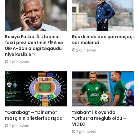
Rusiya Futbol İttifaqının
Rus dilində danışan məşqçi
fəxri prezidentinin FİFA və
cərimələndi
UEFA-dan aldığı təqaüdü
2 gün əvvəl
niyə kəsiblər?
2 gün əvvəl
“Qarabağ” – “Dinamo”
“Sabah” ilk oyunda
matçının biletləri satışda
“Orhus”a məğlub oldu –
VİDEO
2 gün əvvəl
2 gün əvvəl