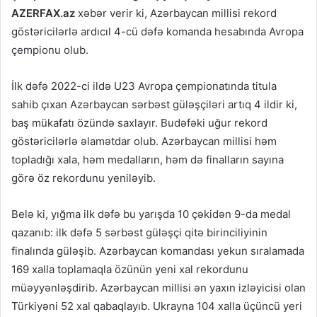
AZERFAX.az
xəbər verir ki, Azərbaycan millisi rekord
göstəricilərlə ardıcıl 4-cü dəfə komanda hesabında Avropa
çempionu olub.
İlk dəfə 2022-ci ildə U23 Avropa çempionatında titula
sahib çıxan Azərbaycan sərbəst güləşçiləri artıq 4 ildir ki,
baş mükafatı özündə saxlayır. Budəfəki uğur rekord
göstəricilərlə əlamətdar olub. Azərbaycan millisi həm
topladığı xala, həm medalların, həm də finalların sayına
görə öz rekordunu yeniləyib.
Belə ki, yığma ilk dəfə bu yarışda 10 çəkidən 9-da medal
qazanıb: ilk dəfə 5 sərbəst güləşçi qitə birinciliyinin
finalında güləşib. Azərbaycan komandası yekun sıralamada
169 xalla toplamaqla özünün yeni xal rekordunu
müəyyənləşdirib. Azərbaycan millisi ən yaxın izləyicisi olan
Türkiyəni 52 xal qabaqlayıb. Ukrayna 104 xalla üçüncü yeri