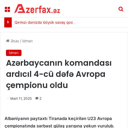
Menu
A
Qırmızı dənizdə böyük savaş qoxusu
Əsas
/
İdman
İdman
Azərbaycanın komandası
ardıcıl 4-cü dəfə Avropa
çempionu oldu
Mart 11, 2025
2
Albaniyanın paytaxtı Tiranada keçirilən U23 Avropa
çempionatında sərbəst güləş yarışına yekun vurulub.