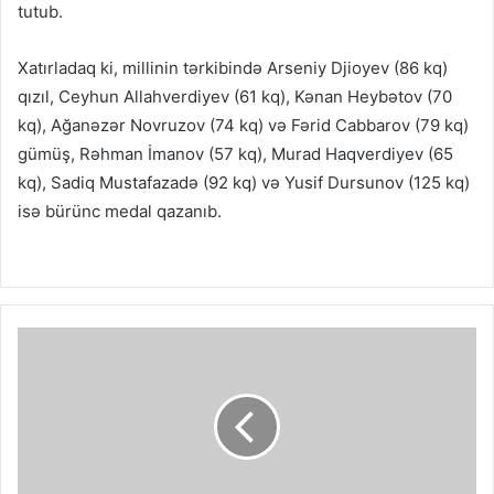
tutub.
Xatırladaq ki, millinin tərkibində Arseniy Djioyev (86 kq)
qızıl, Ceyhun Allahverdiyev (61 kq), Kənan Heybətov (70
kq), Ağanəzər Novruzov (74 kq) və Fərid Cabbarov (79 kq)
gümüş, Rəhman İmanov (57 kq), Murad Haqverdiyev (65
kq), Sadiq Mustafazadə (92 kq) və Yusif Dursunov (125 kq)
isə bürünc medal qazanıb.