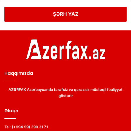
ŞƏRH YAZ
Haqqımızda
AZƏRFAX Azərbaycanda tərəfsiz və qərəzsiz müstəqil fəaliyyət
göstərir
Əlaqə
Tel:
(+994 99) 399 31 71