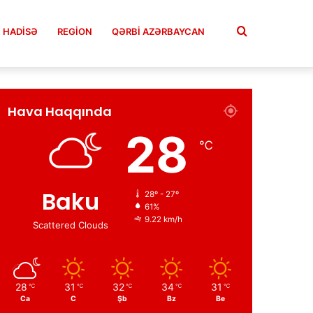
Axtar
HADISƏ
REGION
QƏRBİ AZƏRBAYCAN
Facebook
Twitter
YouTube
Instagram
Telegram
TikTok
Hava Haqqında
28
℃
Baku
28º - 27º
61%
9.22 km/h
Scattered Clouds
28
31
32
34
31
℃
℃
℃
℃
℃
Ca
C
Şb
Bz
Be