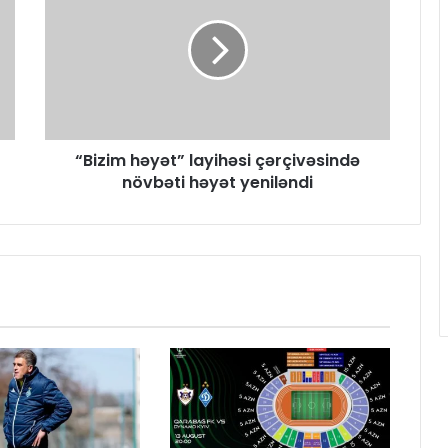
“Bizim həyət” layihəsi çərçivəsində
növbəti həyət yeniləndi