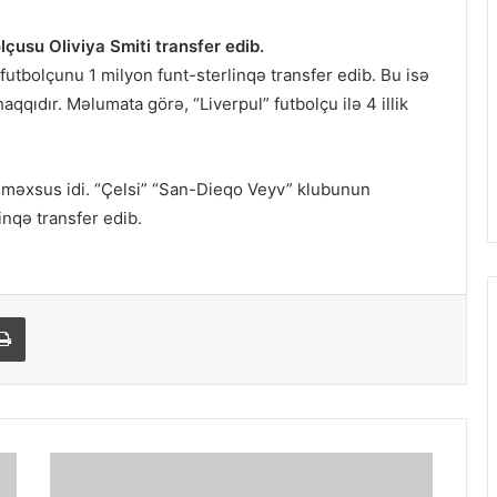
lçusu Oliviya Smiti transfer edib.
 futbolçunu 1 milyon funt-sterlinqə transfer edib.
Bu isə
qqıdır. Məlumata görə, “Liverpul” futbolçu ilə 4 illik
 məxsus idi. “Çelsi” “San-Dieqo Veyv” klubunun
nqə transfer edib.
Print