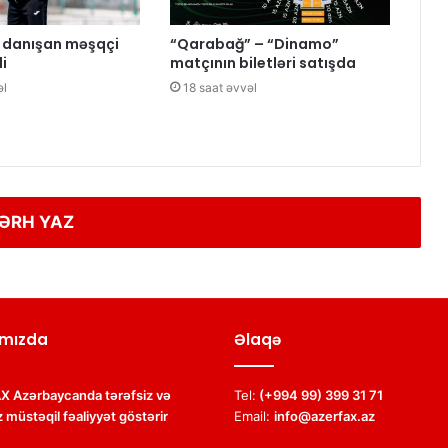
ə danışan məşqçi
“Qarabağ” – “Dinamo”
i
matçının biletləri satışda
əl
18 saat əvvəl
ƏRH YAZ
mızda
Əlaqə
 Azərbaycanda tərəfsiz və
Tel:
(+994 99) 399 31 71
 müstəqil fəaliyyət göstərir
Email:
info@azerfax.az