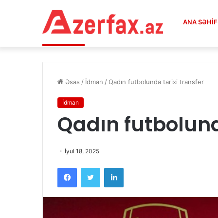
ANA SƏHI
ABŞ aviasiya bombası Almaniyada iki teleka
Xəbər Lenti:
Əsas
/
İdman
/
Qadın futbolunda tarixi transfer
İdman
Qadın futbolund
İyul 18, 2025
Facebook
Twitter
LinkedIn