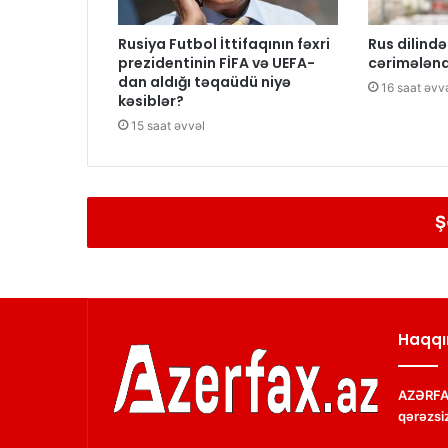
Rusiya Futbol İttifaqının fəxri
Rus dilind
prezidentinin FİFA və UEFA-
cərimələnd
dan aldığı təqaüdü niyə
16 saat əvv
kəsiblər?
15 saat əvvəl
Ş
Haqqı
AZƏRFAX
qərəzsiz