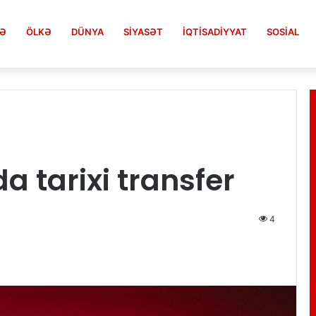
FƏ
ÖLKƏ
DÜNYA
SIYASƏT
İQTISADIYYAT
SOSIAL
nalın fəaliyyətini pozdu
a tarixi transfer
4