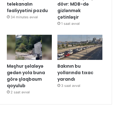
dövr: MDB-də
telekanalın
gizlənmək
fəaliyyətini pozdu
çətinləşir
34 minutes əvvəl
1 saat əvvəl
Məşhur şəlaləyə
Bakının bu
gedən yola buna
yollarında tıxac
görə şlaqbaum
yarandı
qoyulub
3 saat əvvəl
2 saat əvvəl