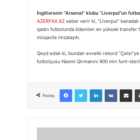
İngiltərənin “Arsenal” klubu “Liverpul”un futbo
AZERFAX.AZ
xəbər verir ki, “Liverpul” kanadalı
qadın futbolunda ödənilən ən yüksək transfer ha
müqavilə imzalayıb.
Qeyd edək ki, bundan əvvəlki rekord “Çelsi”yə
futbolçusu Naomi Qirmanını 900 min funt-sterli
Facebook
Twitter
LinkedIn
VKontakte
Share via Email
Paylaş