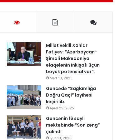
Millət vəkili Xanlar
Fətiyev: “Azərbaycan-
Şimali Makedoniya
əlaqələnin inkişafı üçün
böyük potensial var”.
Mart 13, 2025
Gəncədə “Sağlamlığa
Doğru Qaç!” layihəsi
keçirilib.
Aprel 29, 2025
Gəncənin 16 saylı
məktəbində “Son zəng”
çalındı
İyun 13, 2026