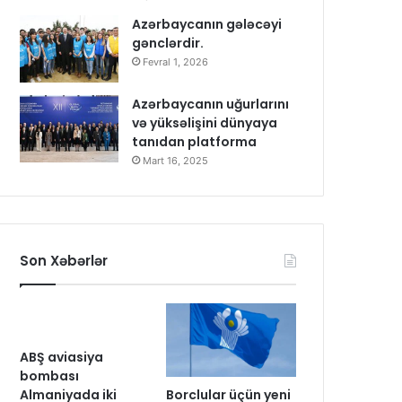
Azərbaycanın gələcəyi
gənclərdir.
Fevral 1, 2026
Azərbaycanın uğurlarını
və yüksəlişini dünyaya
tanıdan platforma
Mart 16, 2025
Son Xəbərlər
ABŞ aviasiya
bombası
Borclular üçün yeni
Almaniyada iki