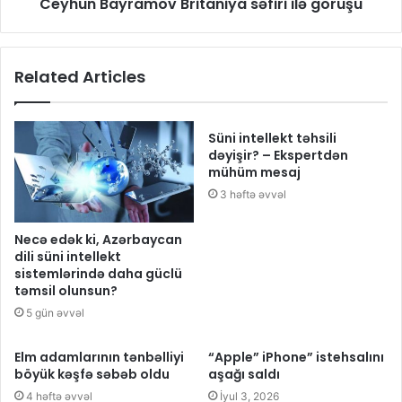
Ceyhun Bayramov Britaniya səfiri ilə görüşü
Related Articles
Süni intellekt təhsili
dəyişir? – Ekspertdən
mühüm mesaj
3 həftə əvvəl
Necə edək ki, Azərbaycan
dili süni intellekt
sistemlərində daha güclü
təmsil olunsun?
5 gün əvvəl
Elm adamlarının tənbəlliyi
“Apple” iPhone” istehsalını
böyük kəşfə səbəb oldu
aşağı saldı
4 həftə əvvəl
İyul 3, 2026