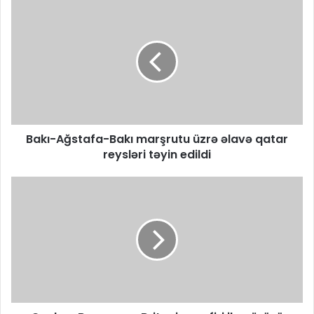
Bakı-Ağstafa-Bakı marşrutu üzrə əlavə qatar
reysləri təyin edildi