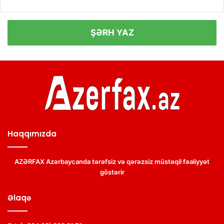
ŞƏRH YAZ
Haqqımızda
AZƏRFAX Azərbaycanda tərəfsiz və qərəzsiz müstəqil fəaliyyət
göstərir
Əlaqə