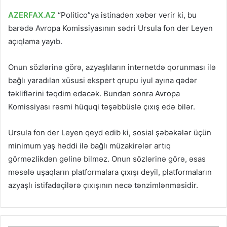
AZERFAX.AZ
“Politico”ya istinadən xəbər verir ki, bu
barədə Avropa Komissiyasının sədri Ursula fon der Leyen
açıqlama yayıb.
Onun sözlərinə görə, azyaşlıların internetdə qorunması ilə
bağlı yaradılan xüsusi ekspert qrupu iyul ayına qədər
təkliflərini təqdim edəcək. Bundan sonra Avropa
Komissiyası rəsmi hüquqi təşəbbüslə çıxış edə bilər.
Ursula fon der Leyen qeyd edib ki, sosial şəbəkələr üçün
minimum yaş həddi ilə bağlı müzakirələr artıq
görməzlikdən gəlinə bilməz. Onun sözlərinə görə, əsas
məsələ uşaqların platformalara çıxışı deyil, platformaların
azyaşlı istifadəçilərə çıxışının necə tənzimlənməsidir.