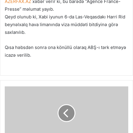
AZERFAX.AZ
xəbər verir ki, bu barədə “Agence France-
Presse” məlumat yayıb.
Qeyd olunub ki, Xabi iyunun 6-da Las-Veqasdakı Harri Rid
beynəlxalq hava limanında viza müddəti bitdiyinə görə
saxlanılıb.
Qısa həbsdən sonra ona könüllü olaraq ABŞ-ı tərk etməyə
icazə verilib.