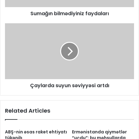
Sumağın bilmədiyiniz faydaları
Çaylarda suyun səviyyəsi artdı
Related Articles
ABŞ-nin əsas raket ehtiyatı
Ermənistanda qiymətlər
tükənib
“uçdu”: bu məhsullarda