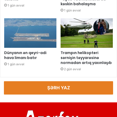
kəskin bahalaşma
1 gün əvvəl
1 gün əvvəl
Dünyanın ən qeyri-adi
Trampın helikopteri
hava limanı batır
sərnişin təyyarəsinə
normadan artıq yaxınlaşıb
1 gün əvvəl
2 gün əvvəl
ŞƏRH YAZ