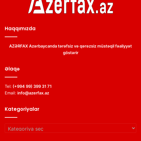
Haqqımızda
AZƏRFAX Azərbaycanda tərəfsiz və qərəzsiz müstəqil fəaliyyət
göstərir
Əlaqə
Tel:
(+994 99) 399 31 71
Email:
info@azerfax.az
Kategoriyalar
Kategoriyalar