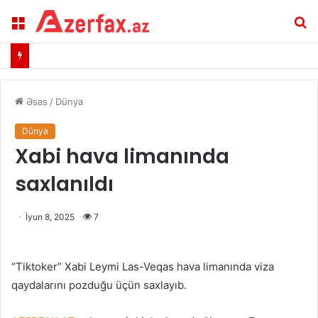
Menu
A
Əsas
/
Dünya
Dünya
Xabi hava limanında
saxlanıldı
İyun 8, 2025
7
“Tiktoker” Xabi Leymi Las-Veqas hava limanında viza
qaydalarını pozduğu üçün saxlayıb.