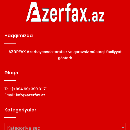
Haqqımızda
AZƏRFAX Azərbaycanda tərəfsiz və qərəzsiz müstəqil fəaliyyət
göstərir
Əlaqə
Tel:
(+994 99) 399 31 71
Email:
info@azerfax.az
Kategoriyalar
Kategoriyalar