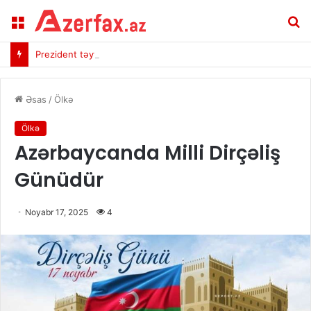
Menu
A
Prezident təyyarəsi ilə bağlı məxfi məlumatları mediaya ötürən nazir barədə qərar
Əsas
/
Ölkə
Ölkə
Azərbaycanda Milli Dirçəliş
Günüdür
Noyabr 17, 2025
4