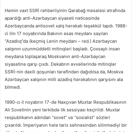
Həmin vaxt SSRİ rəhbərliyinin Qarabağ məsələsi ətrafında
apardığı anti-Azərbaycan siyasəti nəticəsində
Azərbaycanda antisovet xalq hərəkatı təşəkkül tapdı. 1988-
ci ilin 17 noyabrında Bakının əsas meydanı sayılan
“Azadlıq”da (keçmiş Lenin meydanı – red.) Azərbaycan
xalqının uzunmüddətli mitinqləri başladı. Çoxsaylı insan
meydana toplaşaraq Moskvanın anti-Azərbaycan
siyasətinə qarşı çıxdı. Dekabrın əvvəllərində mitinqlər
SSRİ-nin daxili qoşunları tərəfindən dağıdılsa da, Moskva
Azərbaycan xalqının milli azadlıq hərəkatının qarşısını ala
bilmədi.
1990-cı il noyabrın 17-də Naxçıvan Muxtar Respublikasının
Ali Sovetinin yeni tərkibdə ilk sessiyası keçirildi. Muxtar
respublikanın adından “sovet” və “sosialist” sözləri
çıxarıldı. İmperiyanın hələ tarix səhnəsindən silinmədiyi bir