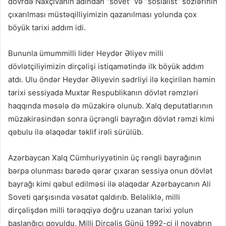
dövrdə Naxçıvanın adından “sovet” və “sosialist” sözlərinin
çıxarılması müstəqilliyimizin qazanılması yolunda çox
böyük tarixi addım idi.
Bununla ümummilli lider Heydər Əliyev milli
dövlətçiliyimizin dirçəlişi istiqamətində ilk böyük addım
atdı. Ulu öndər Heydər Əliyevin sədrliyi ilə keçirilən həmin
tarixi sessiyada Muxtar Respublikanın dövlət rəmzləri
haqqında məsələ də müzakirə olunub. Xalq deputatlarının
müzakirəsindən sonra üçrəngli bayrağın dövlət rəmzi kimi
qəbulu ilə əlaqədar təklif irəli sürülüb.
Azərbaycan Xalq Cümhuriyyətinin üç rəngli bayrağının
bərpa olunması barədə qərar çıxaran sessiya onun dövlət
bayrağı kimi qəbul edilməsi ilə əlaqədar Azərbaycanın Ali
Soveti qarşısında vəsatət qaldırıb. Beləliklə, milli
dirçəlişdən milli tərəqqiyə doğru uzanan tarixi yolun
başlanğıcı qoyuldu, Milli Dirçəliş Günü 1992-ci il noyabrın