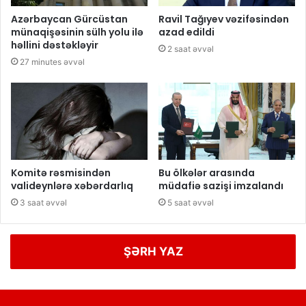
Azərbaycan Gürcüstan
Ravil Tağıyev vəzifəsindən
münaqişəsinin sülh yolu ilə
azad edildi
həllini dəstəkləyir
2 saat əvvəl
27 minutes əvvəl
Komitə rəsmisindən
Bu ölkələr arasında
valideynlərə xəbərdarlıq
müdafiə sazişi imzalandı
3 saat əvvəl
5 saat əvvəl
ŞƏRH YAZ