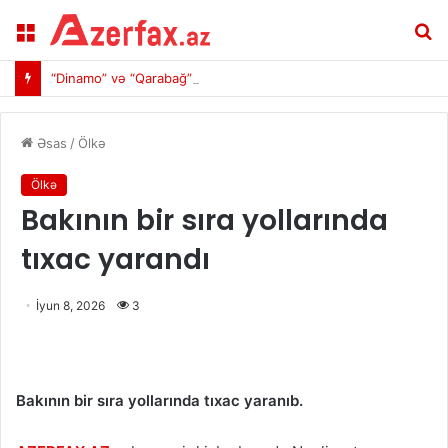
Menu
A
“Dinamo” və “Qarabağ”ın start heyətləri açıqlanıb
Əsas
/
Ölkə
Ölkə
Bakının bir sıra yollarında
tıxac yarandı
İyun 8, 2026
3
Bakının bir sıra yollarında tıxac yaranıb.