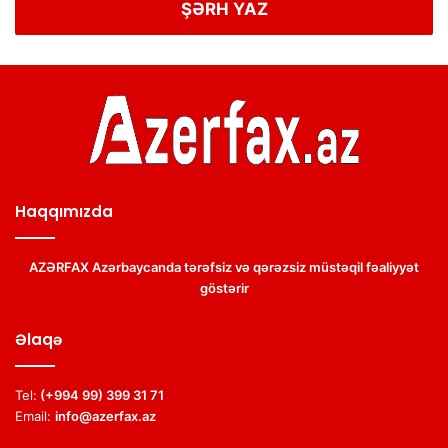
ŞƏRH YAZ
Haqqımızda
AZƏRFAX Azərbaycanda tərəfsiz və qərəzsiz müstəqil fəaliyyət
göstərir
Əlaqə
Tel:
(+994 99) 399 31 71
Email:
info@azerfax.az