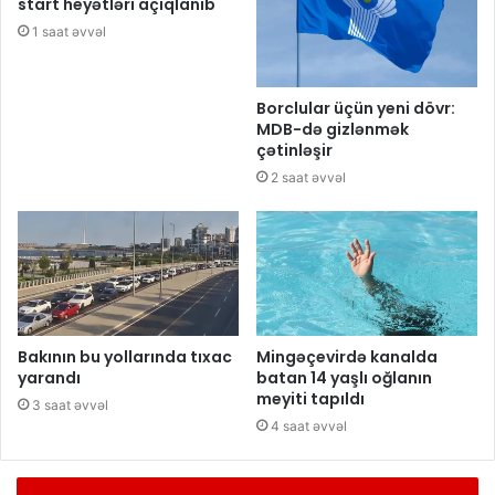
start heyətləri açıqlanıb
1 saat əvvəl
Borclular üçün yeni dövr:
MDB-də gizlənmək
çətinləşir
2 saat əvvəl
Bakının bu yollarında tıxac
Mingəçevirdə kanalda
yarandı
batan 14 yaşlı oğlanın
meyiti tapıldı
3 saat əvvəl
4 saat əvvəl