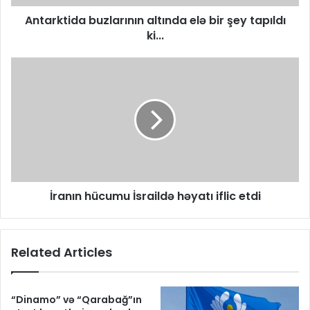
Antarktida buzlarının altında elə bir şey tapıldı
ki...
İranın hücumu İsraildə həyatı iflic etdi
Related Articles
“Dinamo” və “Qarabağ”ın