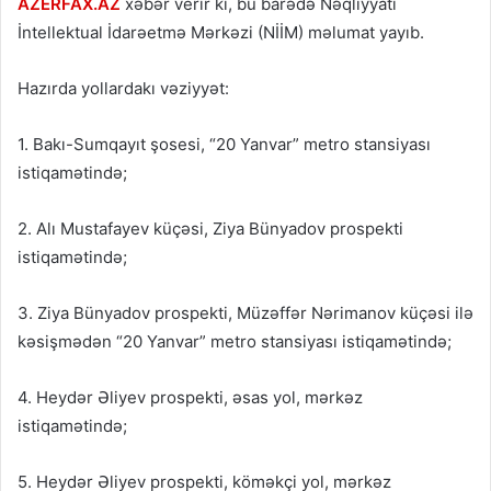
AZERFAX.AZ
xəbər verir ki, bu barədə Nəqliyyatı
İntellektual İdarəetmə Mərkəzi (NİİM) məlumat yayıb.
Hazırda yollardakı vəziyyət:
1. Bakı-Sumqayıt şosesi, “20 Yanvar” metro stansiyası
istiqamətində;
2. Alı Mustafayev küçəsi, Ziya Bünyadov prospekti
istiqamətində;
3. Ziya Bünyadov prospekti, Müzəffər Nərimanov küçəsi ilə
kəsişmədən “20 Yanvar” metro stansiyası istiqamətində;
4. Heydər Əliyev prospekti, əsas yol, mərkəz
istiqamətində;
5. Heydər Əliyev prospekti, köməkçi yol, mərkəz