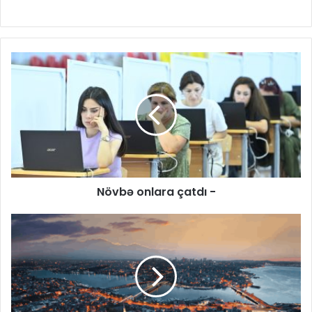
Növbə onlara çatdı -