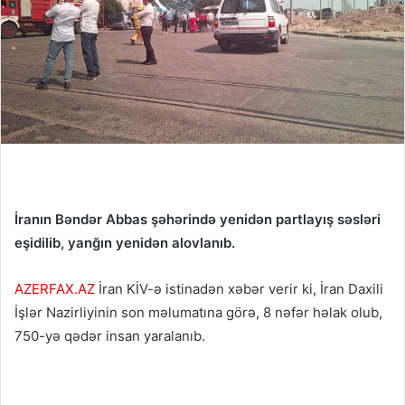
İranın Bəndər Abbas şəhərində yenidən partlayış səsləri
eşidilib, yanğın yenidən alovlanıb.
AZERFAX.AZ
İran KİV-ə istinadən xəbər verir ki, İran Daxili
İşlər Nazirliyinin son məlumatına görə, 8 nəfər həlak olub,
750-yə qədər insan yaralanıb.