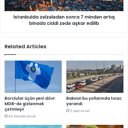
İstanbulda zəlzələdən sonra 7 mindən artıq
binada ciddi zədə aşkar edilib
Related Articles
Borclular üçün yeni dövr:
Bakının bu yollarında tıxac
MDB-də gizlənmək
yarandı
çətinləşir
2 saat əvvəl
42 minutes əvvəl