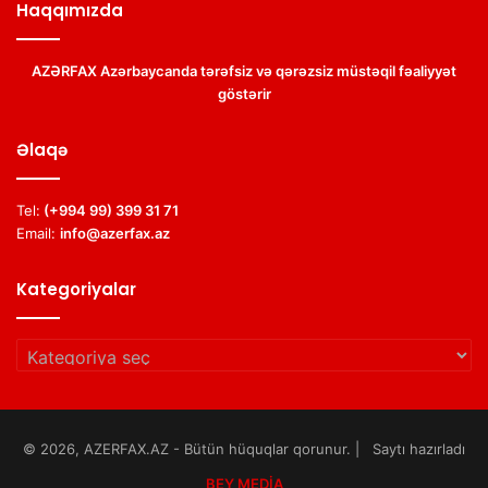
Haqqımızda
AZƏRFAX Azərbaycanda tərəfsiz və qərəzsiz müstəqil fəaliyyət
göstərir
Əlaqə
Tel:
(+994 99) 399 31 71
Email:
info@azerfax.az
Kategoriyalar
Kategoriyalar
© 2026, AZERFAX.AZ - Bütün hüquqlar qorunur. | Saytı hazırladı
BEY MEDİA