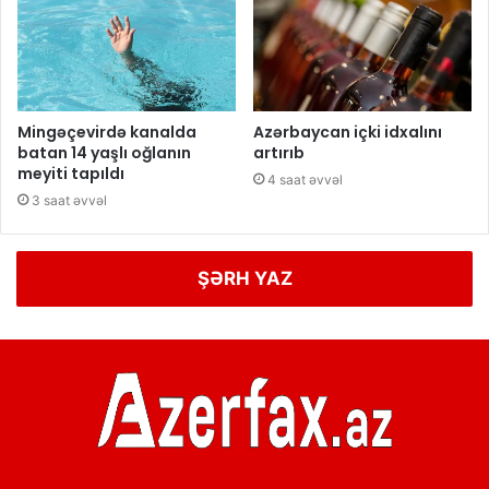
Mingəçevirdə kanalda
Azərbaycan içki idxalını
batan 14 yaşlı oğlanın
artırıb
meyiti tapıldı
4 saat əvvəl
3 saat əvvəl
ŞƏRH YAZ