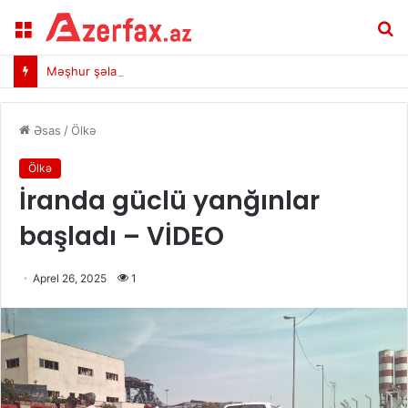
Menu
A
Məşhur şəlaləyə gedən yola buna görə şlaqbaum qoyulub
Əsas
/
Ölkə
Ölkə
İranda güclü yanğınlar
başladı – VİDEO
Aprel 26, 2025
1