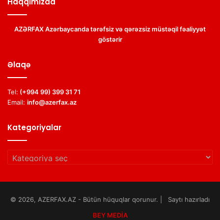
Haqqımızda
AZƏRFAX Azərbaycanda tərəfsiz və qərəzsiz müstəqil fəaliyyət
göstərir
Əlaqə
Tel:
(+994 99) 399 31 71
Email:
info@azerfax.az
Kategoriyalar
Kategoriyalar
© 2026, AZERFAX.AZ - Bütün hüquqlar qorunur. | Saytı hazırladı
BEY MEDİA