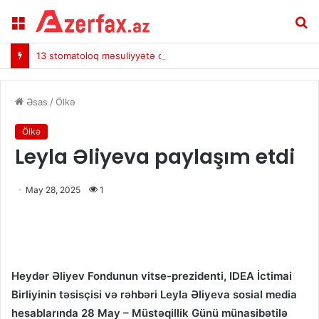
Menu
A
13 stomatoloq məsuliyyətə cəlb edildi
Əsas
/
Ölkə
Ölkə
Leyla Əliyeva paylaşım etdi
May 28, 2025
1
Heydər Əliyev Fondunun vitse-prezidenti, IDEA İctimai
Birliyinin təsisçisi və rəhbəri Leyla Əliyeva sosial media
hesablarında 28 May – Müstəqillik Günü münasibətilə