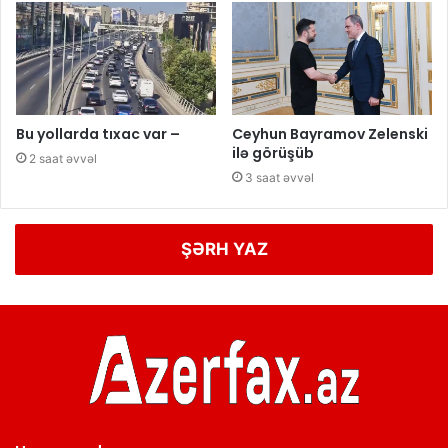
Bu yollarda tıxac var –
Ceyhun Bayramov Zelenski
ilə görüşüb
2 saat əvvəl
3 saat əvvəl
ŞƏRH YAZ