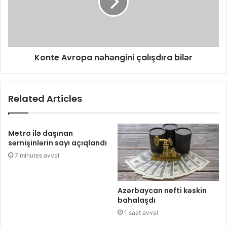
Konte Avropa nəhəngini çalışdıra bilər
Related Articles
Metro ilə daşınan
sərnişinlərin sayı açıqlandı
7 minutes əvvəl
Azərbaycan nefti kəskin
bahalaşdı
1 saat əvvəl