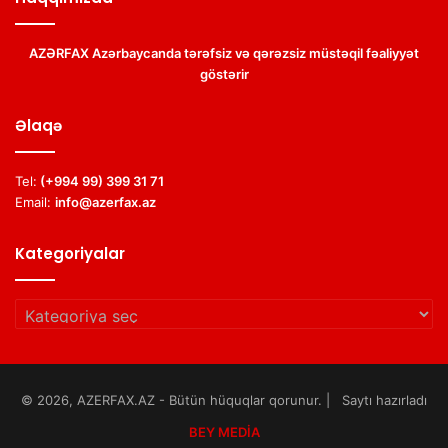
AZƏRFAX Azərbaycanda tərəfsiz və qərəzsiz müstəqil fəaliyyət
göstərir
Əlaqə
Tel:
(+994 99) 399 31 71
Email:
info@azerfax.az
Kategoriyalar
Kategoriyalar
© 2026, AZERFAX.AZ - Bütün hüquqlar qorunur. | Saytı hazırladı
BEY MEDİA