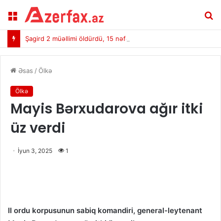
Menu
A
Şagird 2 müəllimi öldürdü, 15 nəfəri…
Əsas
/
Ölkə
Ölkə
Mayis Bərxudarova ağır itki
üz verdi
İyun 3, 2025
1
II ordu korpusunun sabiq komandiri, general-leytenant