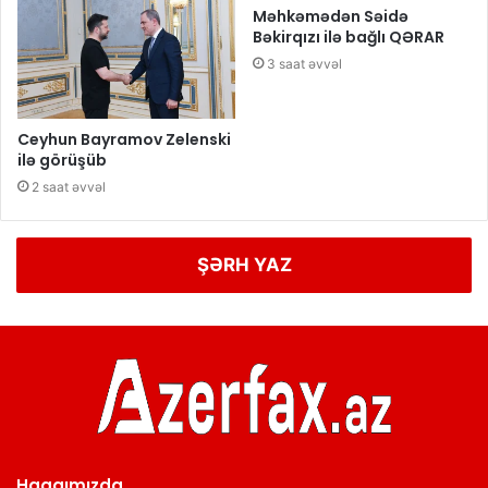
Məhkəmədən Səidə
Bəkirqızı ilə bağlı QƏRAR
3 saat əvvəl
Ceyhun Bayramov Zelenski
ilə görüşüb
2 saat əvvəl
ŞƏRH YAZ
Haqqımızda