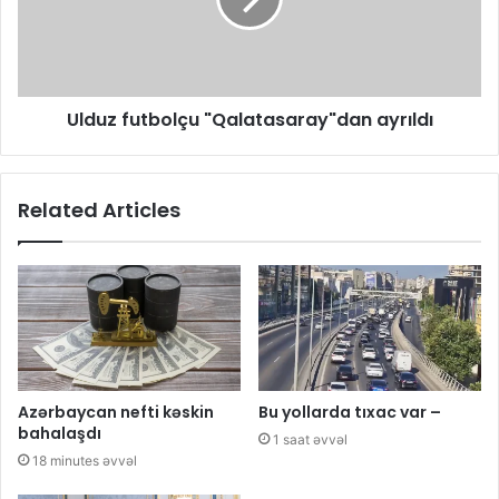
Ulduz futbolçu ​"Qalatasaray"dan ayrıldı
Related Articles
Azərbaycan nefti kəskin
Bu yollarda tıxac var –
bahalaşdı
1 saat əvvəl
18 minutes əvvəl