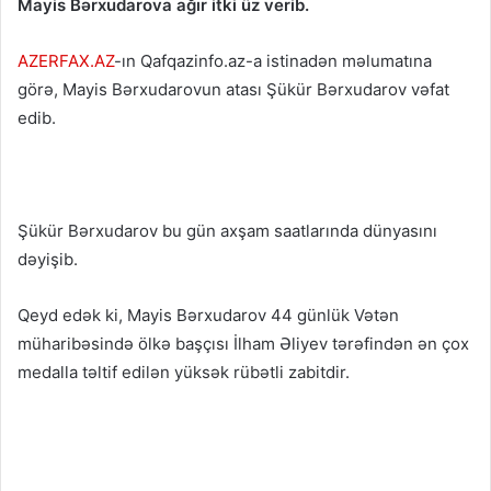
Mayis Bərxudarova ağır itki üz verib.
AZERFAX.AZ
-ın Qafqazinfo.az-a istinadən məlumatına
görə, Mayis Bərxudarovun atası Şükür Bərxudarov vəfat
edib.
Şükür Bərxudarov bu gün axşam saatlarında dünyasını
dəyişib.
Qeyd edək ki, Mayis Bərxudarov 44 günlük Vətən
müharibəsində ölkə başçısı İlham Əliyev tərəfindən ən çox
medalla təltif edilən yüksək rübətli zabitdir.