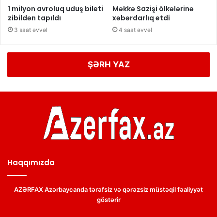
1 milyon avroluq uduş bileti
Məkkə Sazişi ölkələrinə
zibildən tapıldı
xəbərdarlıq etdi
3 saat əvvəl
4 saat əvvəl
ŞƏRH YAZ
Haqqımızda
AZƏRFAX Azərbaycanda tərəfsiz və qərəzsiz müstəqil fəaliyyət
göstərir