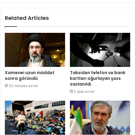
Related Articles
Xamenei uzun müddət
Taksidən telefon və bank
sonra göründü
kartları oğurlayan şəxs
saxlanıldı
32 minutes əvvəl
2 saat əvvəl