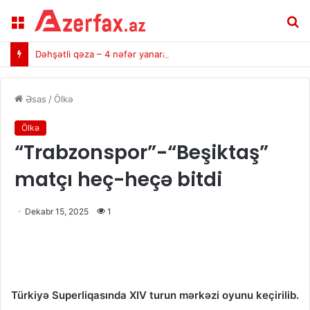
Menu
A
Dəhşətli qəza – 4 nəfər yanaraq öldü (VİDEO)
Əsas
/
Ölkə
Ölkə
“Trabzonspor”-“Beşiktaş”
matçı heç-heçə bitdi
Dekabr 15, 2025
1
Türkiyə Superliqasında XIV turun mərkəzi oyunu keçirilib.