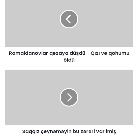
Ramaldanovlar qəzaya düşdü - Qızı və qohumu
öldü
Saqqız çeynəməyin bu zərəri var imiş