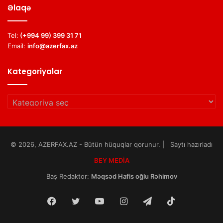
Əlaqə
Tel:
(+994 99) 399 31 71
Email:
info@azerfax.az
Kategoriyalar
Kategoriyalar
© 2026, AZERFAX.AZ - Bütün hüquqlar qorunur. | Saytı hazırladı
BEY MEDİA
Baş Redaktor:
Məqsəd Hafis oğlu Rəhimov
Facebook
Twitter
YouTube
Instagram
Telegram
TikTok