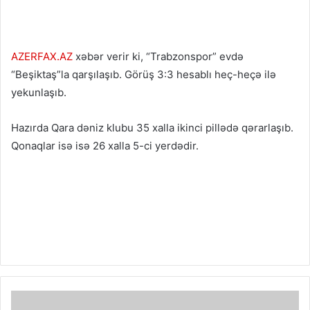
AZERFAX.AZ
xəbər verir ki, “Trabzonspor” evdə
“Beşiktaş”la qarşılaşıb.
Görüş 3:3 hesablı
heç-heçə
ilə
yekunlaşıb.
Hazırda Qara dəniz klubu 35 xalla ikinci pillədə qərarlaşıb.
Qonaqlar isə isə 26 xalla 5-ci yerdədir.