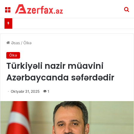
Menu
A
Əsas
/
Ölkə
Ölkə
Türkiyəli nazir müavini
Azərbaycanda səfərdədir
Oktyabr 31, 2025
1