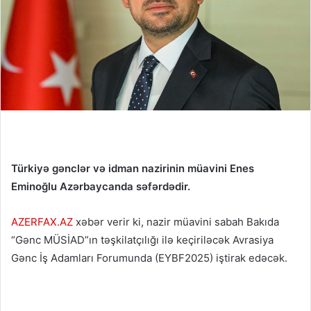
Türkiyə gənclər və idman nazirinin müavini Enes
Eminoğlu Azərbaycanda səfərdədir.
AZERFAX.AZ
xəbər verir ki, nazir müavini sabah Bakıda
“Gənc MÜSİAD”ın təşkilatçılığı ilə keçiriləcək Avrasiya
Gənc İş Adamları Forumunda (EYBF2025) iştirak edəcək.