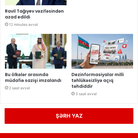
Ravil Tağıyev vəzifəsindən
azad edildi
12 minutes əvvəl
Bu ölkələr arasında
Dezinformasiyalar milli
müdafiə sazişi imzalandı
təhlükəsizliyə açıq
təhdiddir
2 saat əvvəl
3 saat əvvəl
ŞƏRH YAZ