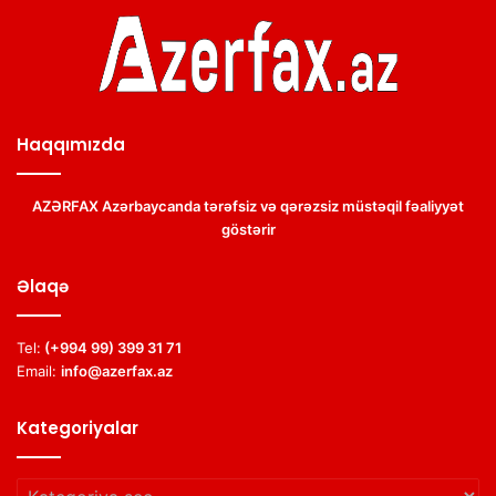
Haqqımızda
AZƏRFAX Azərbaycanda tərəfsiz və qərəzsiz müstəqil fəaliyyət
göstərir
Əlaqə
Tel:
(+994 99) 399 31 71
Email:
info@azerfax.az
Kategoriyalar
Kategoriyalar