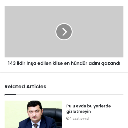
143 ildir inşa edilən kilsə ən hündür adını qazandı
Related Articles
Pulu evdə bu yerlərdə
gizlətməyin
1 saat əvvəl