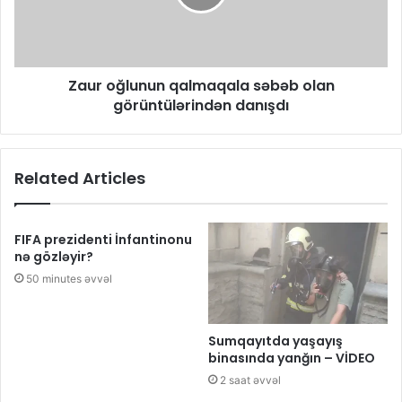
Zaur oğlunun qalmaqala səbəb olan
görüntülərindən danışdı
Related Articles
FIFA prezidenti İnfantinonu
nə gözləyir?
50 minutes əvvəl
Sumqayıtda yaşayış
binasında yanğın – VİDEO
2 saat əvvəl