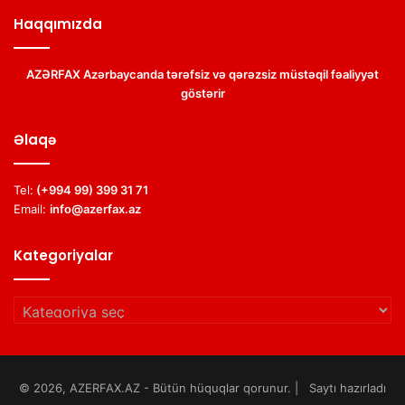
Haqqımızda
AZƏRFAX Azərbaycanda tərəfsiz və qərəzsiz müstəqil fəaliyyət
göstərir
Əlaqə
Tel:
(+994 99) 399 31 71
Email:
info@azerfax.az
Kategoriyalar
Kategoriyalar
© 2026, AZERFAX.AZ - Bütün hüquqlar qorunur. | Saytı hazırladı