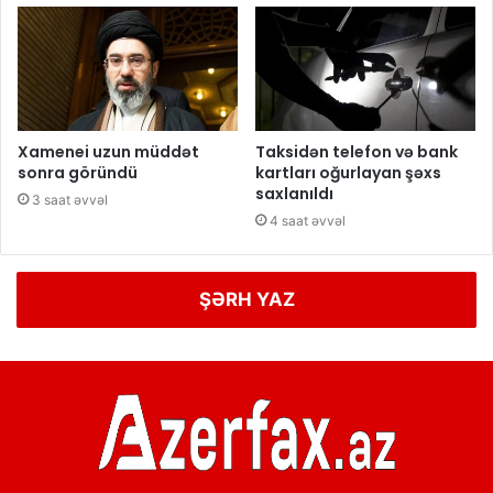
Xamenei uzun müddət
Taksidən telefon və bank
sonra göründü
kartları oğurlayan şəxs
saxlanıldı
3 saat əvvəl
4 saat əvvəl
ŞƏRH YAZ