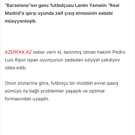
“Barselona”nın gənc futbolçusu Lamin Yamalın “Real
Madrid”ə qarşı oyunda zəif çıxış etməsinin səbəbi
müəyyənləşib.
AZERFAX.AZ
xəbər verir ki, tanınmış idman həkimi Pedro
Luis Ripol ispan oyunçunun zədədən əziyyət çəkdiyini
iddia edib.
Onun sözlərinə görə, futbolçu bir müddət əvvəl qasıq
sümüyü ilə bağlı problemlər yaşayıb və optimal
formasından uzaqdır.