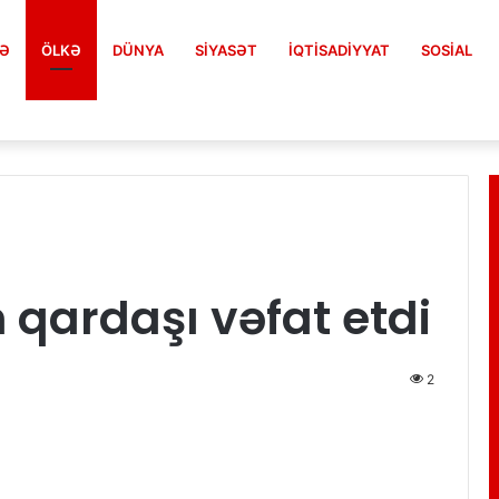
FƏ
ÖLKƏ
DÜNYA
SIYASƏT
İQTISADIYYAT
SOSIAL
nalın fəaliyyətini pozdu
 qardaşı vəfat etdi
2