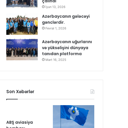
çalındı
İyun 13, 2026
Azərbaycanın gələcəyi
gənclərdir.
Fevral 1, 2026
Azərbaycanın uğurlarını
və yüksəlişini dünyaya
tanıdan platforma
Mart 16, 2025
Son Xəbərlər
ABŞ aviasiya