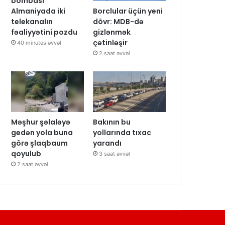
bombası
Borclular üçün yeni
Almaniyada iki
dövr: MDB-də
telekanalın
gizlənmək
fəaliyyətini pozdu
çətinləşir
40 minutes əvvəl
2 saat əvvəl
Məşhur şəlaləyə
Bakının bu
gedən yola buna
yollarında tıxac
görə şlaqbaum
yarandı
qoyulub
3 saat əvvəl
2 saat əvvəl