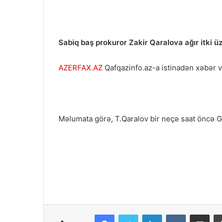
Sabiq baş prokuror Zakir Qaralova ağır itki üz
AZERFAX.AZ
Qafqazinfo.az-a istinadən xəbər ve
Məlumata görə, T.Qaralov bir neçə saat öncə Gü
Facebook
Twitter
LinkedIn
VKontakte
Share via Email