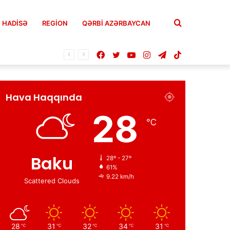
Axtar
HADISƏ
REGION
QƏRBİ AZƏRBAYCAN
Facebook
Twitter
YouTube
Instagram
Telegram
TikTok
Hava Haqqında
28
℃
Baku
28º - 27º
61%
9.22 km/h
Scattered Clouds
28
31
32
34
31
℃
℃
℃
℃
℃