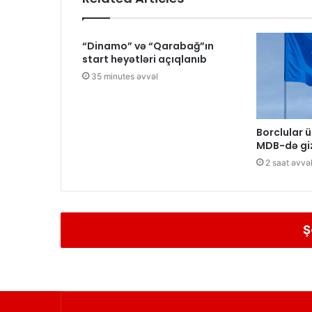
“Dinamo” və “Qarabağ”ın
start heyətləri açıqlanıb
35 minutes əvvəl
Borclular ü
MDB-də giz
2 saat əvvə
Ş