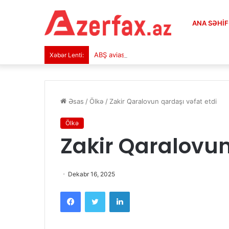
ANA SƏHI
ABŞ aviasiya bombası Almaniyada iki teleka
Xəbər Lenti:
Əsas
/
Ölkə
/
Zakir Qaralovun qardaşı vəfat etdi
Ölkə
Zakir Qaralovun
Dekabr 16, 2025
Facebook
Twitter
LinkedIn