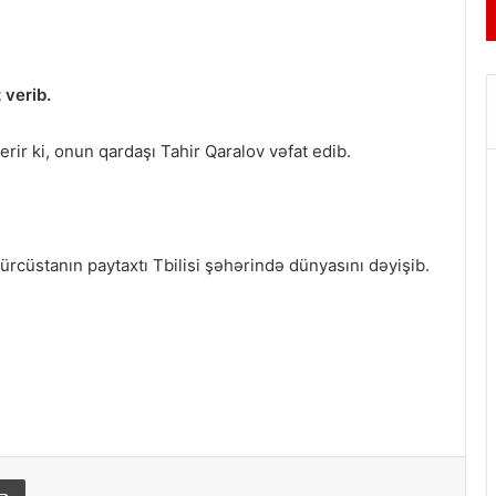
 verib.
rir ki, onun qardaşı Tahir Qaralov vəfat edib.
rcüstanın paytaxtı Tbilisi şəhərində dünyasını dəyişib.
Print