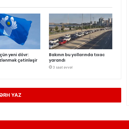
çün yeni dövr:
Bakının bu yollarında tıxac
lənmək çətinləşir
yarandı
l
3 saat əvvəl
ƏRH YAZ