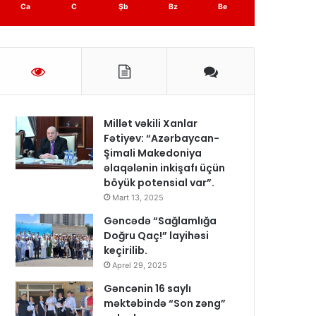
Ca
C
Şb
Bz
Be
Millət vəkili Xanlar
Fətiyev: “Azərbaycan-
Şimali Makedoniya
əlaqələnin inkişafı üçün
böyük potensial var”.
Mart 13, 2025
Gəncədə “Sağlamlığa
Doğru Qaç!” layihəsi
keçirilib.
Aprel 29, 2025
Gəncənin 16 saylı
məktəbində “Son zəng”