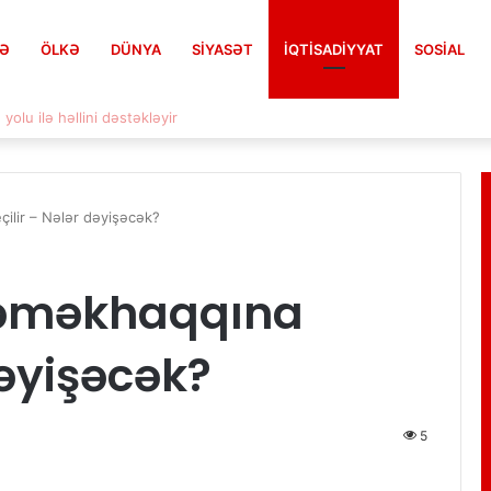
FƏ
ÖLKƏ
DÜNYA
SIYASƏT
İQTISADIYYAT
SOSIAL
tları mediaya ötürən nazir barədə qərar
ilir – Nələr dəyişəcək?
 əməkhaqqına
dəyişəcək?
5