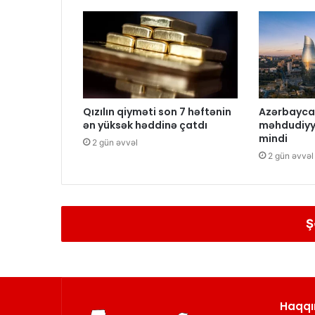
Qızılın qiyməti son 7 həftənin
Azərbayca
ən yüksək həddinə çatdı
məhdudiyy
mindi
2 gün əvvəl
2 gün əvvəl
Ş
Haqqı