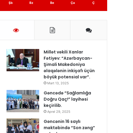
Şb
Bz
Be
Ça
Ç
Millət vəkili Xanlar
Fətiyev: “Azərbaycan-
Şimali Makedoniya
əlaqələnin inkişafı üçün
böyük potensial var”.
Mart 13, 2025
Gəncədə “Sağlamlığa
Doğru Qaç!” layihəsi
keçirilib.
Aprel 29, 2025
Gəncənin 16 saylı
məktəbində “Son zəng”