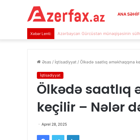
ANA SƏHI
Prezident təyyarəsi ilə bağlı məxfi məluma
Xəbər Lenti:
Əsas
/
İqtisadiyyat
/
Ölkədə saatlıq əməkhaqqına keç
İqtisadiyyat
Ölkədə saatlıq
keçilir – Nələr 
Aprel 28, 2025
Facebook
Twitter
LinkedIn