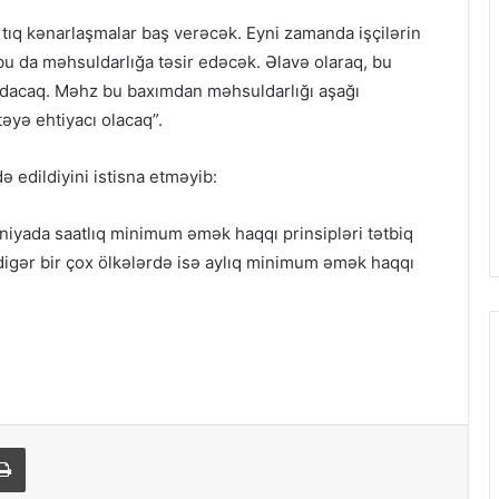
rtıq kənarlaşmalar baş verəcək. Eyni zamanda işçilərin
bu da məhsuldarlığa təsir edəcək. Əlavə olaraq, bu
radacaq. Məhz bu baxımdan məhsuldarlığı aşağı
yə ehtiyacı olacaq”.
ə edildiyini istisna etməyib:
niyada saatlıq minimum əmək haqqı prinsipləri tətbiq
 digər bir çox ölkələrdə isə aylıq minimum əmək haqqı
Print