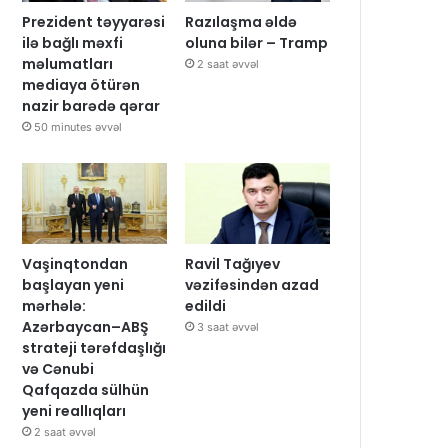
Prezident təyyarəsi
Razılaşma əldə
ilə bağlı məxfi
oluna bilər – Tramp
məlumatları
2 saat əvvəl
mediaya ötürən
nazir barədə qərar
50 minutes əvvəl
Vaşinqtondan
Ravil Tağıyev
başlayan yeni
vəzifəsindən azad
mərhələ:
edildi
Azərbaycan–ABŞ
3 saat əvvəl
strateji tərəfdaşlığı
və Cənubi
Qafqazda sülhün
yeni reallıqları
2 saat əvvəl