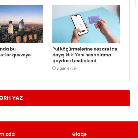
nda bu
Pul köçürmələrinə nəzarətdə
ətlər qüvvəyə
dəyişiklik: Yeni hesablama
qaydası təsdiqləndi
3 gün əvvəl
ƏRH YAZ
mızda
Əlaqə