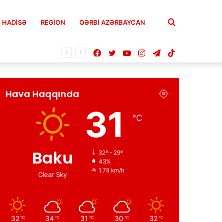
Axtar
HADISƏ
REGION
QƏRBİ AZƏRBAYCAN
Facebook
Twitter
YouTube
Instagram
Telegram
TikTok
Hava Haqqında
31
℃
Baku
32º - 29º
43%
1.78 km/h
Clear Sky
32
34
31
30
32
℃
℃
℃
℃
℃