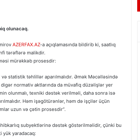
iq olunacaq.
Əmirov
AZERFAX.AZ
-a açıqlamasında bildirib ki, saatlıq
 tərəflərə malikdir.
lməsi mürəkkəb prosesdir:
 və statistik təhlillər aparılmalıdır. Əmək Məcəlləsində
n digər normativ aktlarında da müvafiq düzəlişlər yer
əmin olunmalı, texniki dəstək verilməli, daha sonra isə
ılmalıdır. Həm işəgötürənlər, həm də işçilər üçün
mlar uzun və çətin prosesdir”.
ahibkarlıq subyektlərinə dəstək göstərilməlidir, çünki bu
ti yük yaradacaq: