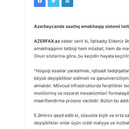
Azərbaycanda saatlıq əməkhaqqı sistemi tətb
AZERFAX.az
xəbər verir ki, İqtisadçı Eldəniz 
əməkhaqqının tətbiqi həm müsbət, həm də mənfi
Onun sözlərinə görə, bu keçidin həyata keçiri
“Hüquqi əsaslar yaradılmalı, iqtisadi tədqiqatlar
böyük dəyişikliklər edilməli və qanunvericiliyi
almalıdır. Mövcud infrastrukturda fərqliliklər t
monitorinq və nəzarət mexanizmləri formalaşdır
maarifləndirmə prosesi vacibdir. Bütün bu addı
E.Əmirov qeyd edib ki, xüsusilə kiçik və orta s
dəyişikliklər onlar üçün ciddi maliyyə və inziba