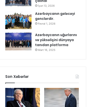
çalındı
İyun 13, 2026
Azərbaycanın gələcəyi
gənclərdir.
Fevral 1, 2026
Azərbaycanın uğurlarını
və yüksəlişini dünyaya
tanıdan platforma
Mart 16, 2025
Son Xəbərlər