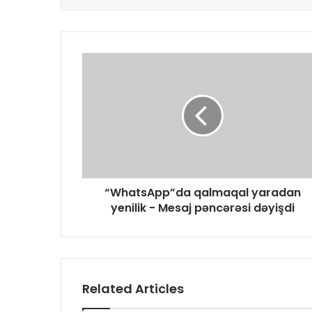
​“WhatsApp”da qalmaqal yaradan
yenilik - Mesaj pəncərəsi dəyişdi
Related Articles