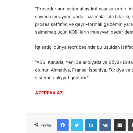
“Prosedurların avtomatlaşdırılması zəruridir. A
sayında müəyyən qədər azalmalar ola bilər ki, 
proses şəffaflıq və qeyri-formallığa zəmin ya
salmamaq üçün KOB-ların müəyyən qədər dəstə
İqtisadçı dünya təcrübəsində bu üsuldan istifad
“ABŞ, Kanada, Yeni Zelandiyada və Böyük Brita
olunur. Almaniya, Fransa, İspaniya, Türkiyə və
sistemi fəaliyyət göstərir”.
AZERFAX.AZ
Facebook
Twitter
LinkedIn
VKontakte
Share via Email
Paylaş