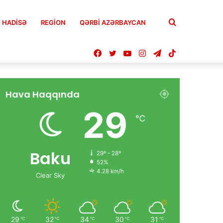
Axtar
HADISƏ
REGION
QƏRBİ AZƏRBAYCAN
Facebook
Twitter
YouTube
Instagram
Telegram
TikTok
Hava Haqqında
29
℃
Baku
29º - 28º
52%
4.28 km/h
Clear Sky
29
32
34
30
31
℃
℃
℃
℃
℃