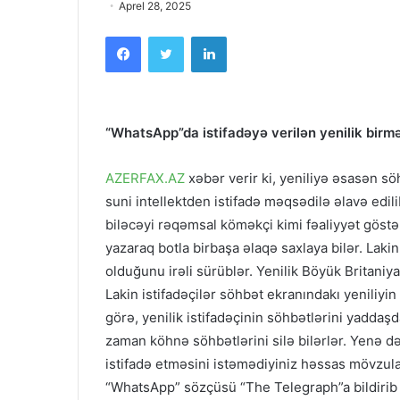
Aprel 28, 2025
Facebook
Twitter
LinkedIn
“WhatsApp”da istifadəyə verilən yenilik birmə
AZERFAX.AZ
xəbər verir ki, yeniliyə əsasən sö
suni intellektden istifadə məqsədilə əlavə edil
biləcəyi rəqəmsal köməkçi kimi fəaliyyət göstə
yazaraq botla birbaşa əlaqə saxlaya bilər. Lakin 
olduğunu irəli sürüblər. Yenilik Böyük Britaniya,
Lakin istifadəçilər söhbət ekranındakı yeniliyi
görə, yenilik istifadəçinin söhbətlərini yaddaşda
zaman köhnə söhbətlərini silə bilərlər. Yenə də
istifadə etməsini istəmədiyiniz həssas mövzular
“WhatsApp” sözçüsü “The Telegraph”a bildirib k