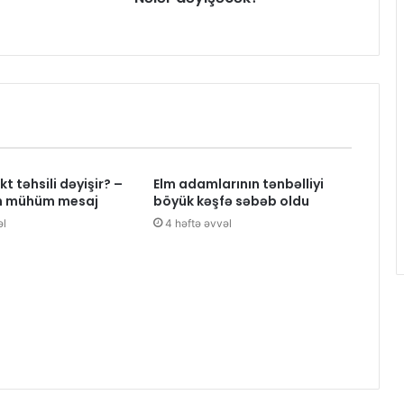
kt təhsili dəyişir? –
Elm adamlarının tənbəlliyi
n mühüm mesaj
böyük kəşfə səbəb oldu
əl
4 həftə əvvəl