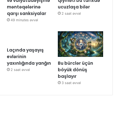
və valyutadəyişmə
qiyməti bu tarixdə
məntəqələrinə
ucuzlaşa bilər
qarşı sanksiyalar
2 saat əvvəl
49 minutes əvvəl
Laçında yaşayış
evlərinin
Bu bürclər üçün
yaxınlığında yanğın
böyük dönüş
2 saat əvvəl
başlayır
3 saat əvvəl