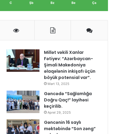
C
Şb
Bz
Be
Ça
Millət vəkili Xanlar
Fətiyev: “Azərbaycan-
Şimali Makedoniya
əlaqələnin inkişafı üçün
böyük potensial var”.
Mart 13, 2025
Gəncədə “Sağlamlığa
Doğru Qaç!” layihəsi
keçirilib.
Aprel 29, 2025
Gəncənin 16 saylı
məktəbində “Son zəng”