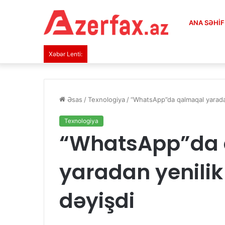
ANA SƏHI
Xəbər Lenti:
Əsas
/
Texnologiya
/
​“WhatsApp”da qalmaqal yarada
Texnologiya
​“WhatsApp”da
yaradan yenilik
dəyişdi