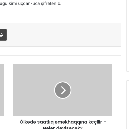
uğu kimi uçdan-uca şifrələnib.
Print
Ölkədə saatlıq əməkhaqqına keçilir -
Nələr dəyişəcək?