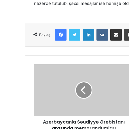
nəzərdə tutulub, şəxsi mesajlar isə həmişə old
Facebook
Twitter
LinkedIn
VKontakte
Share via Email
Paylaş
Azərbaycanla Səudiyyə Ərəbistanı
arasında memorandumları