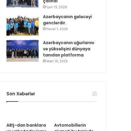
çalındı
İyun 13, 2026
Azərbaycanın gələcəyi
gənclərdir.
Fevral 1, 2026
Azərbaycanın uğurlarını
və yüksəlişini dünyaya
tanıdan platforma
Mart 16, 2025
Son Xəbərlər
ABŞ-dan banklara
Avtomobillərin