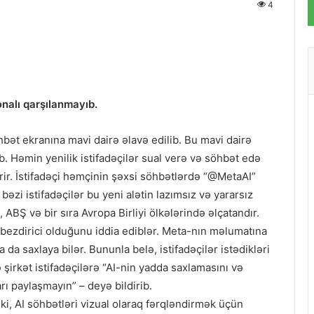
4
nalı qarşılanmayıb.
hbət ekranına mavi dairə əlavə edilib. Bu mavi dairə
ib. Həmin yenilik istifadəçilər sual verə və söhbət edə
rir. İstifadəçi həmçinin şəxsi söhbətlərdə “@MetaAI”
bəzi istifadəçilər bu yeni alətin lazımsız və yararsız
 ABŞ və bir sıra Avropa Birliyi ölkələrində əlçatandır.
n bezdirici olduğunu iddia ediblər. Meta-nın məlumatına
 da saxlaya bilər. Bununla belə, istifadəçilər istədikləri
 şirkət istifadəçilərə “AI-nin yadda saxlamasını və
ı paylaşmayın” – deyə bildirib.
i, AI söhbətləri vizual olaraq fərqləndirmək üçün