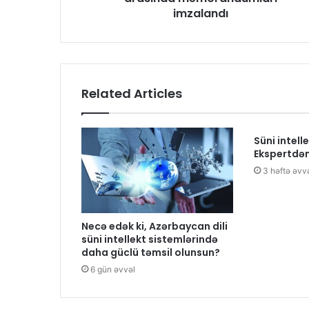
imzalandı
Related Articles
Süni intelle
Ekspertdə
3 həftə əvv
Necə edək ki, Azərbaycan dili
süni intellekt sistemlərində
daha güclü təmsil olunsun?
6 gün əvvəl