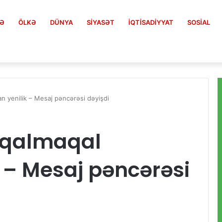
FƏ
ÖLKƏ
DÜNYA
SIYASƏT
İQTISADIYYAT
SOSIAL
n yenilik – Mesaj pəncərəsi dəyişdi
 qalmaqal
 – Mesaj pəncərəsi