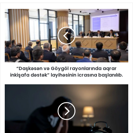
“Daşkəsən və Göygöl rayonlarında aqrar
inkişafa dəstək” layihəsinin icrasına başlanılıb.