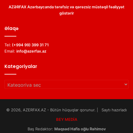
AZƏRFAX Azərbaycanda tərəfsiz və qərəzsiz müstəqil fəaliyyət
göstərir
Əlaqə
Tel:
(+994 99) 399 31 71
Email:
info@azerfax.az
Kategoriyalar
Kategoriyalar
© 2026, AZERFAX.AZ - Bütün hüquqlar qorunur. | Saytı hazırladı
BEY MEDİA
Baş Redaktor:
Məqsəd Hafis oğlu Rəhimov