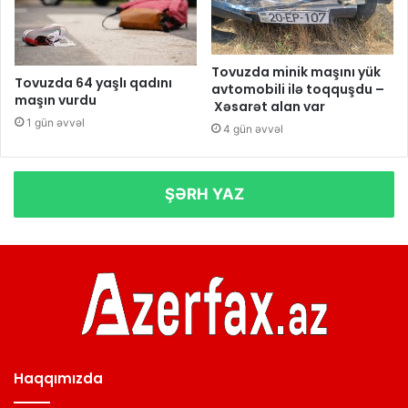
Tovuzda minik maşını yük
Tovuzda 64 yaşlı qadını
avtomobili ilə toqquşdu –
maşın vurdu
Xəsarət alan var
1 gün əvvəl
4 gün əvvəl
ŞƏRH YAZ
Haqqımızda