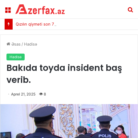
Menu
A
Qızılın qiyməti son 7 həftənin ən yüksək həddinə çatdı
Əsas
/
Hadisə
Hadisə
Bakıda toyda insident baş
verib.
Aprel 21, 2025
8