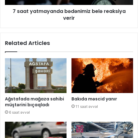
7 saat yatmayanda bədənimiz belə reaksiya
verir
Related Articles
Ağstafada mağaza sahibi
Bakıda məscid yanır
müştərini bıçaqladı
11 saat əvvəl
6 saat əvvəl