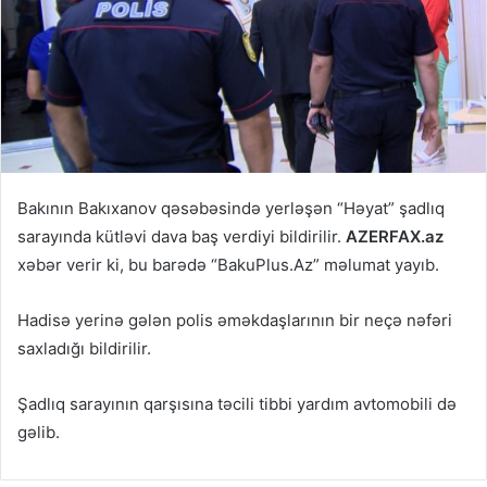
Bakının Bakıxanov qəsəbəsində yerləşən “Həyat” şadlıq
sarayında kütləvi dava baş verdiyi bildirilir.
AZERFAX.az
xəbər verir ki, bu barədə “BakuPlus.Az” məlumat yayıb.
Hadisə yerinə gələn polis əməkdaşlarının bir neçə nəfəri
saxladığı bildirilir.
Şadlıq sarayının qarşısına təcili tibbi yardım avtomobili də
gəlib.