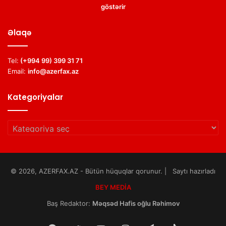
göstərir
Əlaqə
Tel:
(+994 99) 399 31 71
Email:
info@azerfax.az
Kategoriyalar
Kategoriyalar
© 2026, AZERFAX.AZ - Bütün hüquqlar qorunur. | Saytı hazırladı
BEY MEDİA
Baş Redaktor:
Məqsəd Hafis oğlu Rəhimov