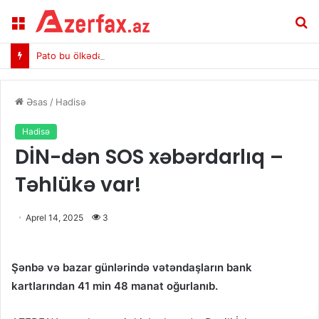
Menu
A
Pato bu ölkədə klub alır
Əsas
/
Hadisə
Hadisə
DİN-dən SOS xəbərdarlıq –
Təhlükə var!
Aprel 14, 2025
3
Şənbə və bazar günlərində vətəndaşların bank
kartlarından 41 min 48 manat oğurlanıb.