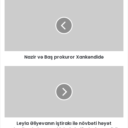
Nazir və Baş prokuror Xankəndidə
Leyla Əliyevanın iştirakı ilə növbəti həyət