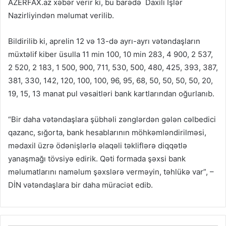
AZERFAX.az xəbər verir ki, bu barədə Daxili İşlər
Nazirliyindən məlumat verilib.
Bildirilib ki, aprelin 12 və 13-də ayrı-ayrı vətəndaşların
müxtəlif kiber üsulla 11 min 100, 10 min 283, 4 900, 2 537,
2 520, 2 183, 1 500, 900, 711, 530, 500, 480, 425, 393, 387,
381, 330, 142, 120, 100, 100, 96, 95, 68, 50, 50, 50, 50, 20,
19, 15, 13 manat pul vəsaitləri bank kartlarından oğurlanıb.
“Bir daha vətəndaşlara şübhəli zənglərdən gələn cəlbedici
qazanc, sığorta, bank hesablarının möhkəmləndirilməsi,
mədaxil üzrə ödənişlərlə əlaqəli təkliflərə diqqətlə
yanaşmağı tövsiyə edirik. Qəti formada şəxsi bank
məlumatlarını naməlum şəxslərə verməyin, təhlükə var”, –
DİN vətəndaşlara bir daha müraciət edib.