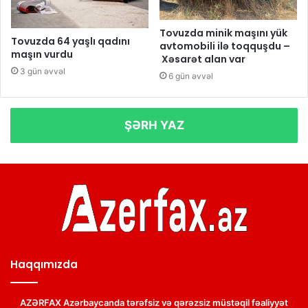
Tovuzda minik maşını yük
Tovuzda 64 yaşlı qadını
avtomobili ilə toqquşdu –
maşın vurdu
Xəsarət alan var
3 gün əvvəl
6 gün əvvəl
ŞƏRH YAZ
Haqqımızda
AZƏRFAX Azərbaycanda tərəfsiz və qərəzsiz müstəqil fəaliyyət