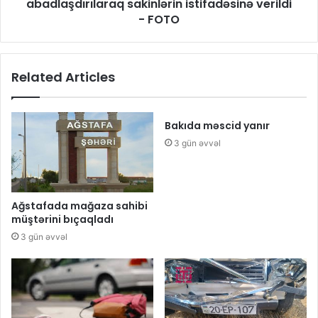
abadlaşdırılaraq sakinlərin istifadəsinə verildi
- FOTO
Related Articles
Bakıda məscid yanır
3 gün əvvəl
Ağstafada mağaza sahibi
müştərini bıçaqladı
3 gün əvvəl