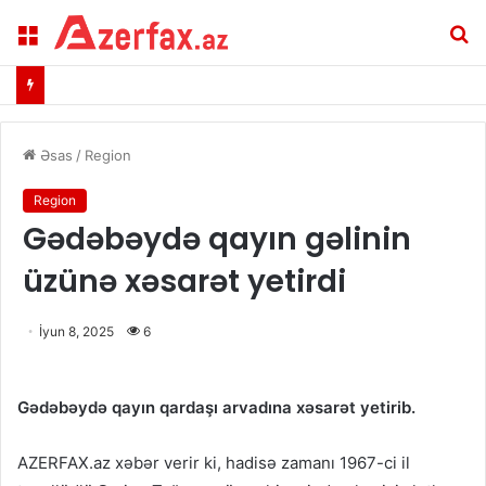
Menu
A
Əsas
/
Region
Region
Gədəbəydə qayın gəlinin
üzünə xəsarət yetirdi
İyun 8, 2025
6
Gədəbəydə qayın qardaşı arvadına xəsarət yetirib.
AZERFAX.az xəbər verir ki, hadisə zamanı 1967-ci il