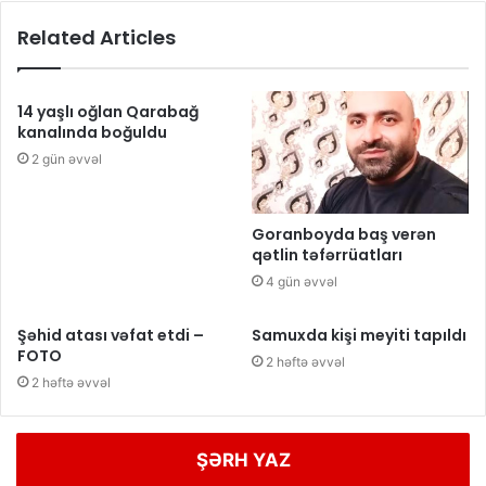
Related Articles
14 yaşlı oğlan Qarabağ
kanalında boğuldu
2 gün əvvəl
Goranboyda baş verən
qətlin təfərrüatları
4 gün əvvəl
Şəhid atası vəfat etdi –
Samuxda kişi meyiti tapıldı
FOTO
2 həftə əvvəl
2 həftə əvvəl
ŞƏRH YAZ