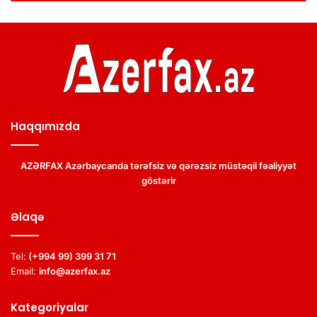
Haqqımızda
AZƏRFAX Azərbaycanda tərəfsiz və qərəzsiz müstəqil fəaliyyət
göstərir
Əlaqə
Tel:
(+994 99) 399 31 71
Email:
info@azerfax.az
Kategoriyalar