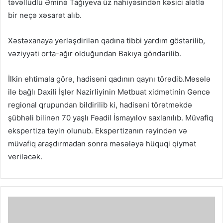
təvəllüdlü Əminə Tağıyeva üz nahiyəsindən kəsici alətlə
bir neçə xəsarət alıb.
Xəstəxanaya yerləşdirilən qadına tibbi yardım göstərilib,
vəziyyəti orta-ağır olduğundan Bakıya göndərilib.
İlkin ehtimala görə, hadisəni qadının qaynı törədib.Məsələ
ilə bağlı Daxili İşlər Nazirliyinin Mətbuat xidmətinin Gəncə
regional qrupundan bildirilib ki, hadisəni törətməkdə
şübhəli bilinən 70 yaşlı Fəadil İsmayılov saxlanılıb. Müvafiq
ekspertiza təyin olunub. Ekspertizanın rəyindən və
müvafiq araşdırmadan sonra məsələyə hüquqi qiymət
veriləcək.