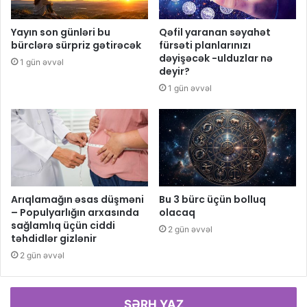
Yayın son günləri bu
Qəfil yaranan səyahət
bürclərə sürpriz gətirəcək
fürsəti planlarınızı
dəyişəcək -ulduzlar nə
1 gün əvvəl
deyir?
1 gün əvvəl
Arıqlamağın əsas düşməni
Bu 3 bürc üçün bolluq
– Populyarlığın arxasında
olacaq
sağlamlıq üçün ciddi
2 gün əvvəl
təhdidlər gizlənir
2 gün əvvəl
ŞƏRH YAZ