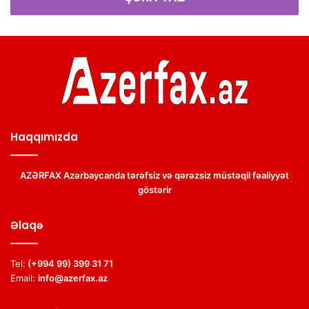
Haqqımızda
AZƏRFAX Azərbaycanda tərəfsiz və qərəzsiz müstəqil fəaliyyət
göstərir
Əlaqə
Tel:
(+994 99) 399 31 71
Email:
info@azerfax.az