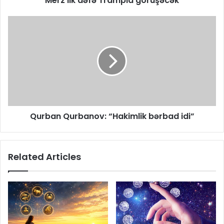
Merz ilk dəfə Trampla görüşəcək
Qurban Qurbanov: “Hakimlik bərbad idi”
Related Articles