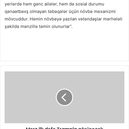
yerlərdə həm gənc ailələr, həm də sosial durumu
qənaətbəxş olmayan təbəqələr üçün növbə mexanizmi
mövcuddur. Həmin növbəyə yazılan vətəndaşlar mərhələli
şəkildə mənzillə təmin olunurlar”.