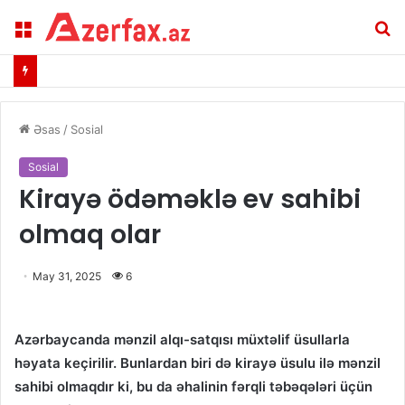
Menu
A
Əsas
/
Sosial
Sosial
Kirayə ödəməklə ev sahibi
olmaq olar
May 31, 2025
6
Azərbaycanda mənzil alqı-satqısı müxtəlif üsullarla
həyata keçirilir. Bunlardan biri də kirayə üsulu ilə mənzil
sahibi olmaqdır ki, bu da əhalinin fərqli təbəqələri üçün