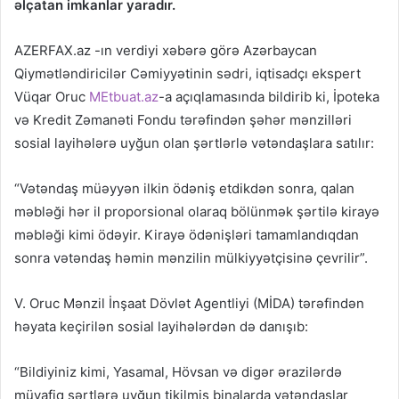
əlçatan imkanlar yaradır.
AZERFAX.az -ın verdiyi xəbərə görə Azərbaycan
Qiymətləndiricilər Cəmiyyətinin sədri, iqtisadçı ekspert
Vüqar Oruc
MEtbuat.az
-a açıqlamasında bildirib ki, İpoteka
və Kredit Zəmanəti Fondu tərəfindən şəhər mənzilləri
sosial layihələrə uyğun olan şərtlərlə vətəndaşlara satılır:
“Vətəndaş müəyyən ilkin ödəniş etdikdən sonra, qalan
məbləği hər il proporsional olaraq bölünmək şərtilə kirayə
məbləği kimi ödəyir. Kirayə ödənişləri tamamlandıqdan
sonra vətəndaş həmin mənzilin mülkiyyətçisinə çevrilir”.
V. Oruc Mənzil İnşaat Dövlət Agentliyi (MİDA) tərəfindən
həyata keçirilən sosial layihələrdən də danışıb:
“Bildiyiniz kimi, Yasamal, Hövsan və digər ərazilərdə
müvafiq şərtlərə uyğun tikilmiş binalarda vətəndaşlar