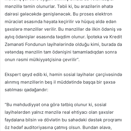
mənzillə təmin olunurlar. Təbii ki, bu ərazilərin əhatə
dairəsi gələcəkdə genişlənəcək. Bu proses elektron
müraciət əsasında həyata keçirilir və hüquq əldə edən
şəxslərə mənzillər verilir. Bu mənzillər də ilkin ödəniş və
aylıq ödənişlər əsasında təqdim olunur. İpoteka və Kredit
Zəmanəti Fondunun layihələrində olduğu kimi, burada da
vətəndaş mənzilin tam ödənişini tamamladıqdan sonra
onun rəsmi mülkiyyətçisinə çevrilir”.
Ekspert qeyd edib ki, həmin sosial layihələr çərçivəsində
alınmış mənzillərin beş il müddətində başqa bir şəxsə
satılması qadağandır:
“Bu məhdudiyyət ona görə tətbiq olunur ki, sosial
layihələrdən yalnız mənzilə real ehtiyacı olan şəxslər
faydalana bilsin və dövlətin bu sahədəki dəstək proqramı
öz hədəf auditoriyasına çatmış olsun. Bundan əlavə,