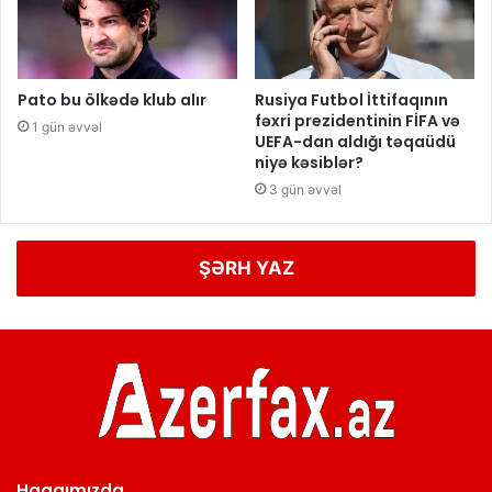
Pato bu ölkədə klub alır
Rusiya Futbol İttifaqının
fəxri prezidentinin FİFA və
1 gün əvvəl
UEFA-dan aldığı təqaüdü
niyə kəsiblər?
3 gün əvvəl
ŞƏRH YAZ
Haqqımızda