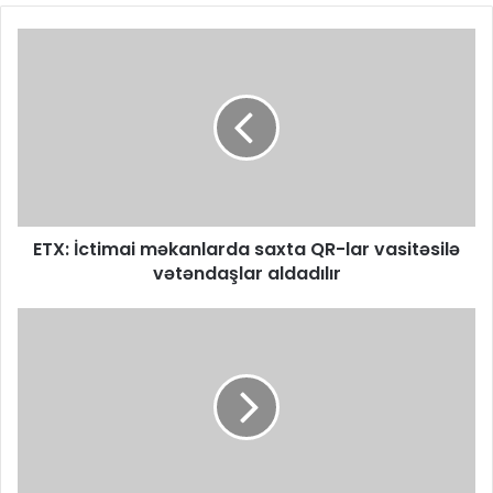
ETX: İctimai məkanlarda saxta QR-lar vasitəsilə
vətəndaşlar aldadılır