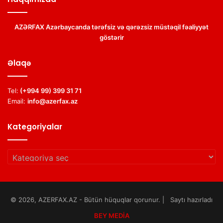
AZƏRFAX Azərbaycanda tərəfsiz və qərəzsiz müstəqil fəaliyyət
göstərir
Əlaqə
Tel:
(+994 99) 399 31 71
Email:
info@azerfax.az
Kategoriyalar
Kategoriyalar
© 2026, AZERFAX.AZ - Bütün hüquqlar qorunur. | Saytı hazırladı
BEY MEDİA