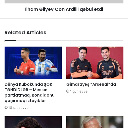
İlham Əliyev Con Ardilli qəbul etdi
Related Articles
Dünya Kubokunda ŞOK
Gimarayeş “Arsenal”da
TƏHDİDLƏR – Messini
1 gün əvvəl
partlatmaq, Ronaldonu
qaçırmaq istəyiblər
18 saat əvvəl