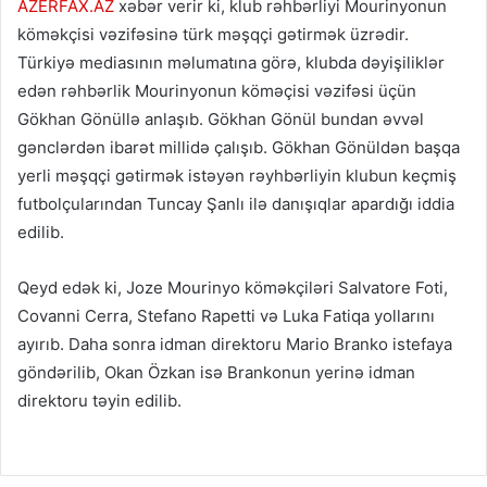
AZERFAX.AZ
xəbər verir ki, klub rəhbərliyi Mourinyonun
köməkçisi vəzifəsinə türk məşqçi gətirmək üzrədir.
Türkiyə mediasının məlumatına görə, klubda dəyişiliklər
edən rəhbərlik Mourinyonun köməçisi vəzifəsi üçün
Gökhan Gönüllə anlaşıb. Gökhan Gönül bundan əvvəl
gənclərdən ibarət millidə çalışıb. Gökhan Gönüldən başqa
yerli məşqçi gətirmək istəyən rəyhbərliyin klubun keçmiş
futbolçularından Tuncay Şanlı ilə danışıqlar apardığı iddia
edilib.
Qeyd edək ki, Joze Mourinyo köməkçiləri Salvatore Foti,
Covanni Cerra, Stefano Rapetti və Luka Fatiqa yollarını
ayırıb. Daha sonra idman direktoru Mario Branko istefaya
göndərilib, Okan Özkan isə Brankonun yerinə idman
direktoru təyin edilib.