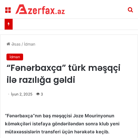
Menu
A
Əsas
/
İdman
İdman
“Fənərbaxça” türk məşqçi
ilə razılığa gəldi
İyun 2, 2025
3
“Fənərbaxça”nın baş məşqçisi Joze Mourinyonun
köməkçiləri istefaya göndəriləndən sonra klub yeni
mütəxəssislərin transferi üçün hərəkətə keçib.