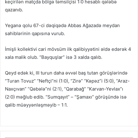
keçirilən matçda bölgə təmsilçisi 1:0 hesablı qələbə
qazanıb.
Yeganə qolu 67-ci dəqiqədə Abbas Ağazadə meydan
sahiblərinin qapısına vurub.
İmişli kollektivi cari mövsüm ilk qalibiyyətini əldə edərək 4
xala malik olub. “Bayquşlar” isə 3 xalda qalıb.
Qeyd edək ki, III turun daha əvvəl baş tutan görüşlərində
“Turan Tovuz” “Neftçi”ni (1:0), “Zirə” “Kəpəz”i (5:0), “Araz-
Naxçıvan” “Qəbələ”ni (2:1), “Qarabağ” “Karvan-Yevlax”ı
(2:0) məğlub edib. “Sumqayıt” – “Şamaxı” görüşündə isə
qalib müəyyənləşməyib – 1:1.