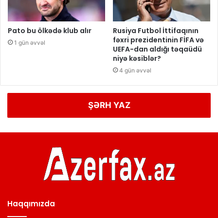
Pato bu ölkədə klub alır
Rusiya Futbol İttifaqının
fəxri prezidentinin FİFA və
1 gün əvvəl
UEFA-dan aldığı təqaüdü
niyə kəsiblər?
4 gün əvvəl
ŞƏRH YAZ
Haqqımızda