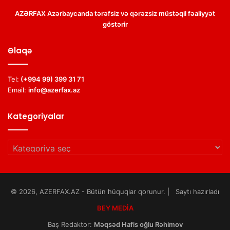
AZƏRFAX Azərbaycanda tərəfsiz və qərəzsiz müstəqil fəaliyyət
göstərir
Əlaqə
Tel:
(+994 99) 399 31 71
Email:
info@azerfax.az
Kategoriyalar
Kategoriyalar
© 2026, AZERFAX.AZ - Bütün hüquqlar qorunur. | Saytı hazırladı
BEY MEDİA
Baş Redaktor:
Məqsəd Hafis oğlu Rəhimov