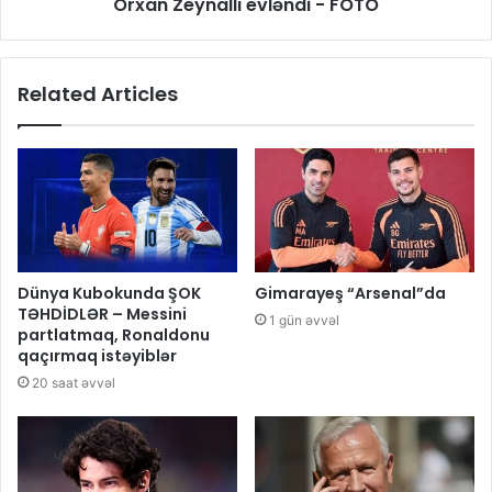
Orxan Zeynallı evləndi - FOTO
Related Articles
Dünya Kubokunda ŞOK
Gimarayeş “Arsenal”da
TƏHDİDLƏR – Messini
1 gün əvvəl
partlatmaq, Ronaldonu
qaçırmaq istəyiblər
20 saat əvvəl