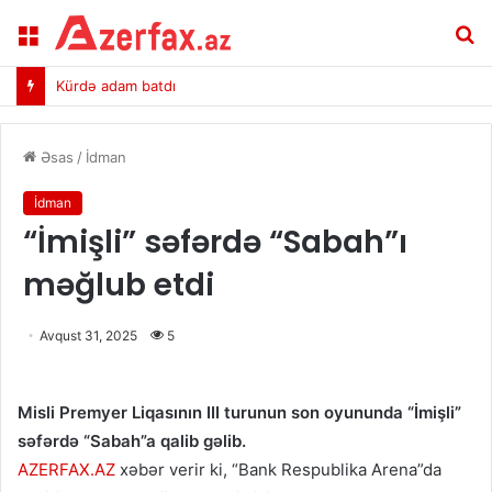
Menu
A
Kürdə adam batdı
Əsas
/
İdman
İdman
“İmişli” səfərdə “Sabah”ı
məğlub etdi
Avqust 31, 2025
5
Misli Premyer Liqasının III turunun son oyununda “İmişli”
səfərdə “Sabah”a qalib gəlib.
AZERFAX.AZ
xəbər verir ki, “Bank Respublika Arena”da