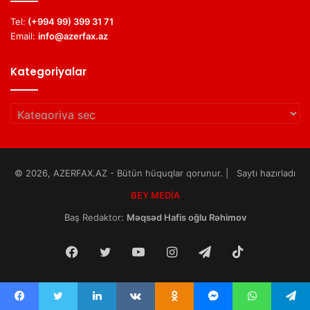
Tel:
(+994 99) 399 31 71
Email:
info@azerfax.az
Kategoriyalar
Kategoriyalar
© 2026, AZERFAX.AZ - Bütün hüquqlar qorunur. | Saytı hazırladı
BEY MEDİA
Baş Redaktor:
Məqsəd Hafis oğlu Rəhimov
Facebook
Twitter
YouTube
Instagram
Telegram
TikTok