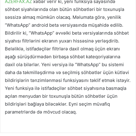
AZERFAX.AZ
xəbər verir ki, yeni funksiya sayəsində
söhbət siyahılarında olan bütün söhbətləri bir toxunuşla
səssizə almaq mümkün olacaq. Məlumata görə, yenilik
“WhatsApp” android beta versiyasında müşahidə edilib.
Bildirilir ki, “WhatsApp” əvvəlki beta versiyalarında söhbət
siyahısı filtrlərini ekranın yuxarı hissəsinə yerləşdirib.
Beləliklə, istifadəçilər filtrlərə daxil olmaq üçün ekranı
aşağı sürüşdürmədən birbaşa söhbət kateqoriyalarına
daxil ola bilərlər. Yeni versiya ilə “WhatsApp” bu sistemi
daha da təkmilləşdirmə və seçilmiş söhbətlər üçün kütləvi
bildirişlərin tənzimlənməsi funksiyasını təklif etmək istəyir.
Yeni funksiya ilə istifadəçilər söhbət siyahısına basmaqla
açılan menyudan bir toxunuşla bütün söhbətlər üçün
bildirişləri bağlaya biləcəklər. Eyni seçim müvafiq
parametrlərdə də mövcud olacaq.