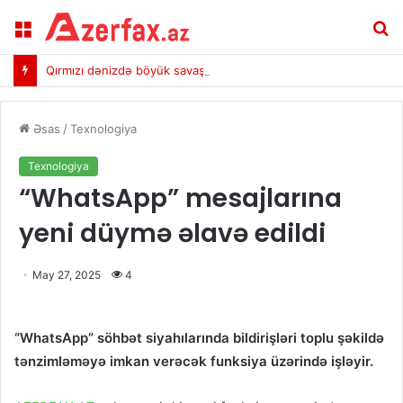
Menu
A
Qırmızı dənizdə böyük savaş qoxusu
Əsas
/
Texnologiya
Texnologiya
“WhatsApp” mesajlarına
yeni düymə əlavə edildi
May 27, 2025
4
“WhatsApp” söhbət siyahılarında bildirişləri toplu şəkildə
tənzimləməyə imkan verəcək funksiya üzərində işləyir.