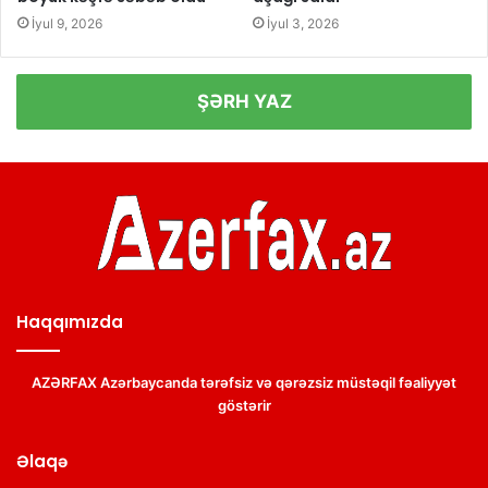
İyul 9, 2026
İyul 3, 2026
ŞƏRH YAZ
Haqqımızda
AZƏRFAX Azərbaycanda tərəfsiz və qərəzsiz müstəqil fəaliyyət
göstərir
Əlaqə