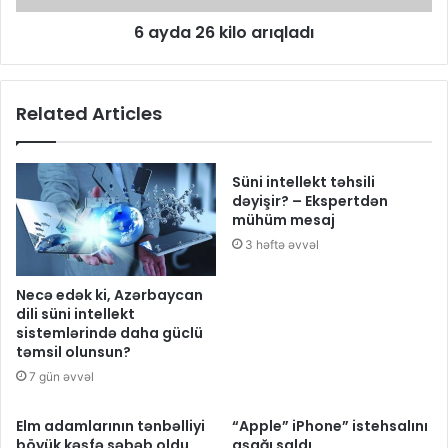
6 ayda 26 kilo arıqladı
Related Articles
Süni intellekt təhsili
dəyişir? – Ekspertdən
mühüm mesaj
3 həftə əvvəl
Necə edək ki, Azərbaycan
dili süni intellekt
sistemlərində daha güclü
təmsil olunsun?
7 gün əvvəl
Elm adamlarının tənbəlliyi
“Apple” iPhone” istehsalını
böyük kəşfə səbəb oldu
aşağı saldı