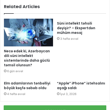
Related Articles
Süni intellekt təhsili
dəyişir? – Ekspertdən
mühüm mesaj
3 həftə əvvəl
Necə edək ki, Azərbaycan
dili süni intellekt
sistemlərində daha güclü
təmsil olunsun?
6 gün əvvəl
Elm adamlarının tənbəlliyi
“Apple” iPhone” istehsalını
böyük kəşfə səbəb oldu
aşağı saldı
4 həftə əvvəl
İyul 3, 2026