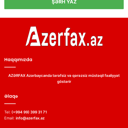
ŞƏRH YAZ
Haqqımızda
AZƏRFAX Azərbaycanda tərəfsiz və qərəzsiz müstəqil fəaliyyət
göstərir
Əlaqə
Tel:
(+994 99) 399 31 71
Email:
info@azerfax.az