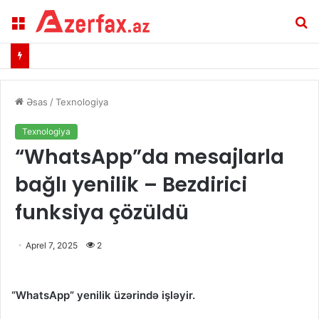
Menu
A
Əsas
/
Texnologiya
Texnologiya
​“WhatsApp”da mesajlarla
bağlı yenilik – Bezdirici
funksiya çözüldü
Aprel 7, 2025
2
“WhatsApp” yenilik üzərində işləyir.