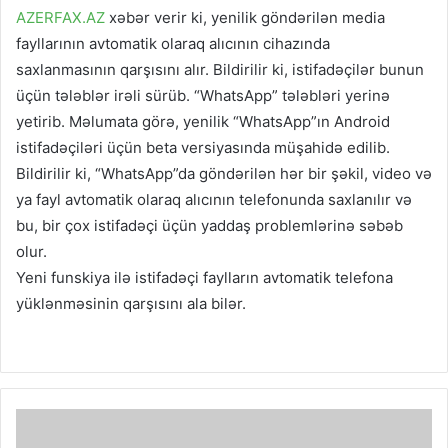
AZERFAX.AZ
xəbər verir ki, yenilik göndərilən media
fayllarının avtomatik olaraq alıcının cihazında
saxlanmasının qarşısını alır. Bildirilir ki, istifadəçilər bunun
üçün tələblər irəli sürüb. “WhatsApp” tələbləri yerinə
yetirib. Məlumata görə, yenilik “WhatsApp”ın Android
istifadəçiləri üçün beta versiyasında müşahidə edilib.
Bildirilir ki, “WhatsApp”da göndərilən hər bir şəkil, video və
ya fayl avtomatik olaraq alıcının telefonunda saxlanılır və
bu, bir çox istifadəçi üçün yaddaş problemlərinə səbəb
olur.
Yeni funskiya ilə istifadəçi faylların avtomatik telefona
yüklənməsinin qarşısını ala bilər.