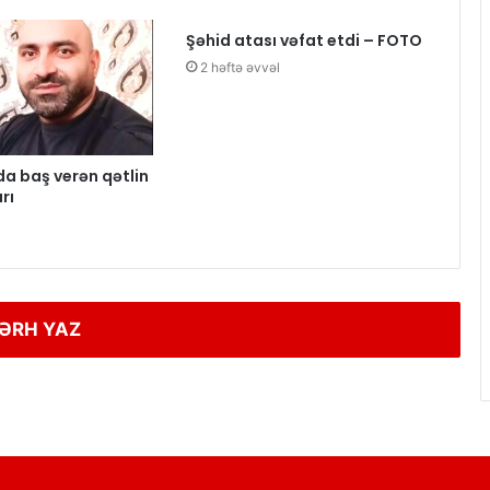
Şəhid atası vəfat etdi – FOTO
2 həftə əvvəl
 baş verən qətlin
rı
ƏRH YAZ