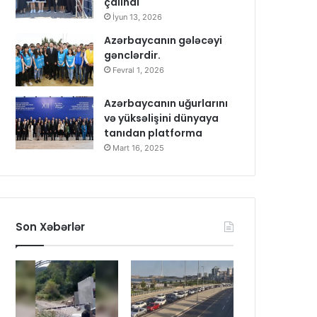
çalındı
İyun 13, 2026
Azərbaycanın gələcəyi
gənclərdir.
Fevral 1, 2026
Azərbaycanın uğurlarını
və yüksəlişini dünyaya
tanıdan platforma
Mart 16, 2025
Son Xəbərlər