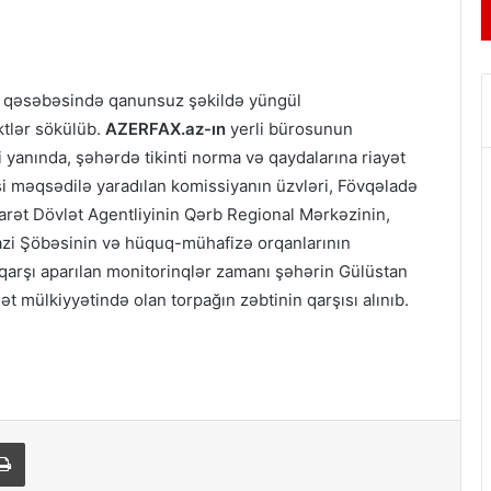
 qəsəbəsində qanunsuz şəkildə yüngül
ktlər sökülüb.
AZERFAX.az-ın
yerli bürosunun
yanında, şəhərdə tikinti norma və qaydalarına riayət
si məqsədilə yaradılan komissiyanın üzvləri, Fövqəladə
zarət Dövlət Agentliyinin Qərb Regional Mərkəzinin,
zi Şöbəsinin və hüquq-mühafizə orqanlarının
 qarşı aparılan monitorinqlər zamanı şəhərin Gülüstan
t mülkiyyətində olan torpağın zəbtinin qarşısı alınıb.
ail
Print