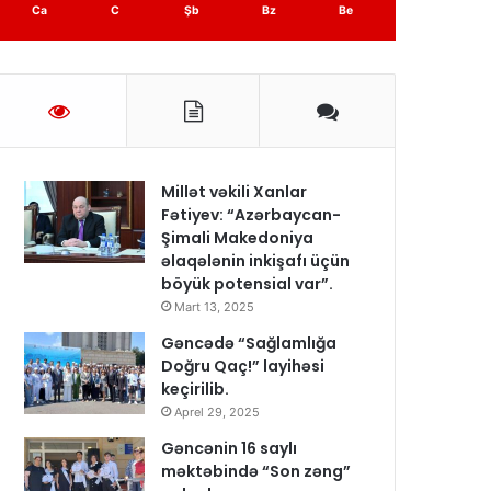
Ca
C
Şb
Bz
Be
Millət vəkili Xanlar
Fətiyev: “Azərbaycan-
Şimali Makedoniya
əlaqələnin inkişafı üçün
böyük potensial var”.
Mart 13, 2025
Gəncədə “Sağlamlığa
Doğru Qaç!” layihəsi
keçirilib.
Aprel 29, 2025
Gəncənin 16 saylı
məktəbində “Son zəng”