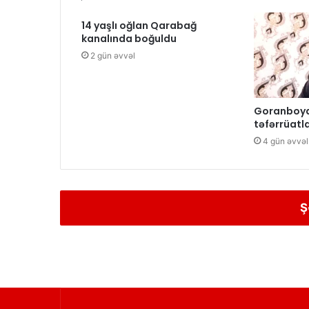
14 yaşlı oğlan Qarabağ
kanalında boğuldu
2 gün əvvəl
Goranboyda
təfərrüatla
4 gün əvvəl
Ş