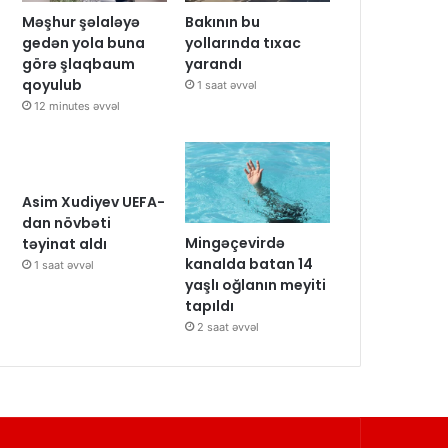
Məşhur şəlaləyə
Bakının bu
gedən yola buna
yollarında tıxac
görə şlaqbaum
yarandı
qoyulub
1 saat əvvəl
12 minutes əvvəl
Asim Xudiyev UEFA-
dan növbəti
Mingəçevirdə
təyinat aldı
kanalda batan 14
1 saat əvvəl
yaşlı oğlanın meyiti
tapıldı
2 saat əvvəl