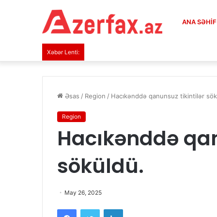
ANA SƏHI
Xəbər Lenti:
Əsas
/
Region
/
Hacıkənddə qanunsuz tikintilər sök
Region
Hacıkənddə qanu
söküldü.
May 26, 2025
Facebook
Twitter
LinkedIn