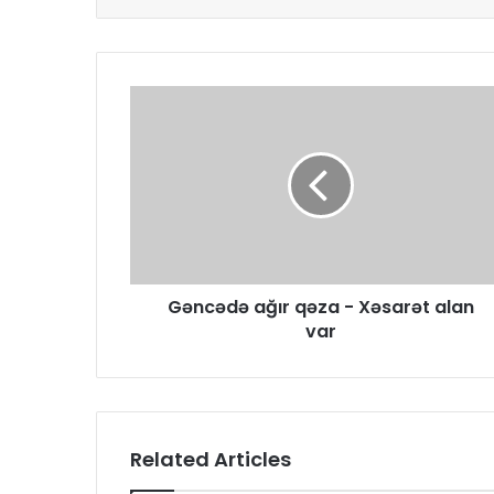
Gəncədə ağır qəza - Xəsarət alan
var
Related Articles