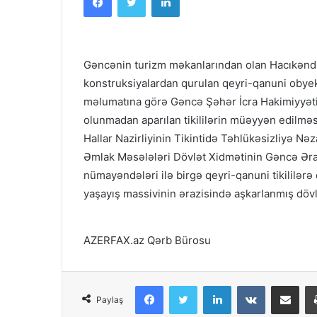
Gəncənin turizm məkanlarından olan Hacıkənd
konstruksiyalardan qurulan qeyri-qanuni obye
məlumatına görə Gəncə Şəhər İcra Hakimiyyəti 
olunmadan aparılan tikililərin müəyyən edilmə
Hallar Nazirliyinin Tikintidə Təhlükəsizliyə Nə
Əmlak Məsələləri Dövlət Xidmətinin Gəncə Əra
nümayəndələri ilə birgə qeyri-qanuni tikililərə
yaşayış massivinin ərazisində aşkarlanmış dövlə
AZERFAX.az Qərb Bürosu
Facebook
Twitter
LinkedIn
VKontakte
Share via Em
Paylaş