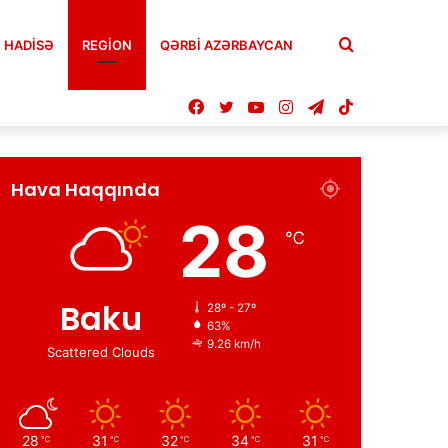
Axtar
HADISƏ
REGION
QƏRBİ AZƏRBAYCAN
Facebook
Twitter
YouTube
Instagram
Telegram
TikTok
Hava Haqqında
28
℃
Baku
28º - 27º
63%
9.26 km/h
Scattered Clouds
28
31
32
34
31
℃
℃
℃
℃
℃