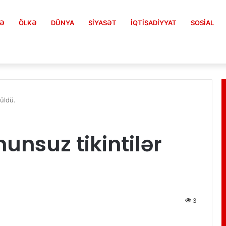
FƏ
ÖLKƏ
DÜNYA
SIYASƏT
İQTISADIYYAT
SOSIAL
üldü.
nsuz tikintilər
3